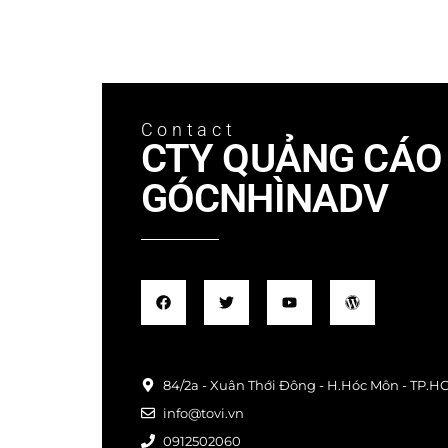
Contact
CTY QUẢNG CÁO 
GÓCNHÌNADV
84/2a - Xuân Thới Đông - H.Hóc Môn - TP.H
info@tovi.vn
0912502060