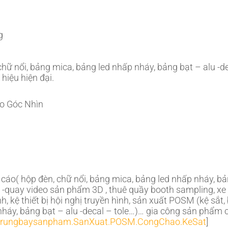
g
chữ nổi, bảng mica, bảng led nhấp nháy, bảng bạt – alu -de
hiệu hiện đại.
o Góc Nhìn
g cáo( hộp đèn, chữ nổi, bảng mica, bảng led nhấp nháy, bả
h -quay video sản phẩm 3D , thuê quầy booth sampling, 
nh, kệ thiết bị hội nghị truyền hình, sản xuất POSM (kệ sắt
nháy, bảng bạt – alu -decal – tole…)… gia công sản phẩm c
etrungbaysanpham.SanXuat.POSM.CongChao.KeSat
]