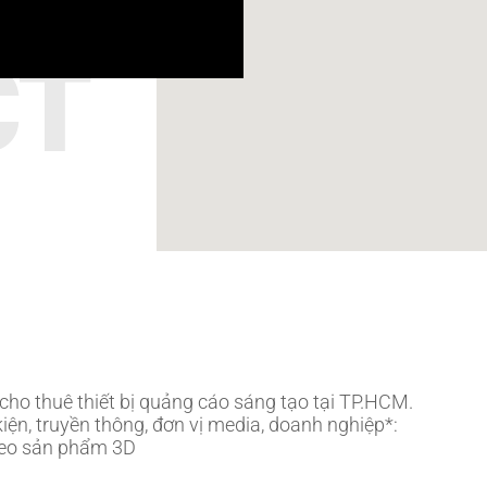
CT
cho thuê thiết bị quảng cáo sáng tạo tại TP.HCM.
kiện, truyền thông, đơn vị media, doanh nghiệp*:
ideo sản phẩm 3D