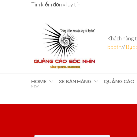
Tìm kiếm đơn vị uy tín
Khách hàng t
booth
//
Bục 
Đơn vị
Góc
Nhìn
chuyên
HOME
XE BÁN HÀNG
QUẢNG CÁO
Agency –
NEW!
nhà sản
sâu – 8
xuất
năm
POSM,
Quầy
kinh
Booth
nghiệm
Sampling,
Booth
trưng
bày, tủ
trưng
bày… tại