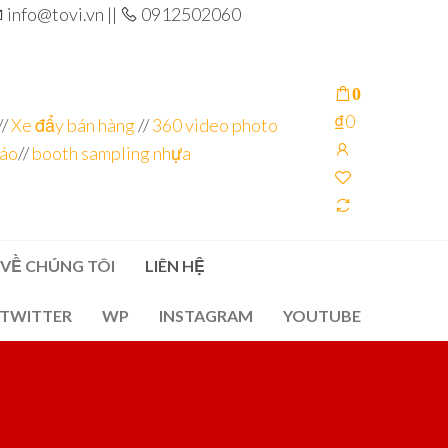
info@tovi.vn ||
0912502060
0
₫0
//
Xe đẩy bán hàng
//
360 video photo
cáo
//
booth sampling nhựa
VỀ CHÚNG TÔI
LIÊN HỆ
TWITTER
WP
INSTAGRAM
YOUTUBE