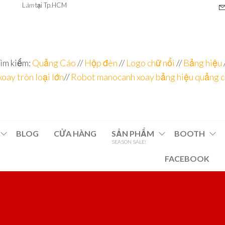
L
àm
tại Tp.HCM
ìm kiếm:
Quảng Cáo
//
Hộp đèn
//
Logo chữ nổi
//
Bảng hiệu
xoay tròn loại lớn
//
Robot manocanh xoay bảng hiệu quảng 
BLOG
CỬA HÀNG
SẢN PHẨM
BOOTH
SEASON SALE!
FACEBOOK