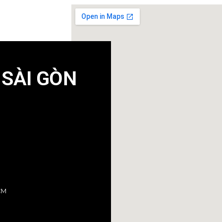
SÀI GÒN
CM