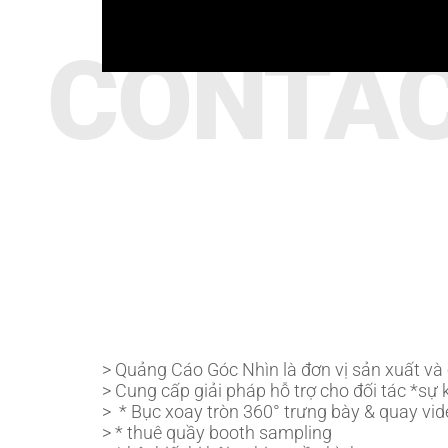
CONTA
> Quảng Cáo Góc Nhìn là đơn vị sản xuất và 
> Cung cấp giải pháp hỗ trợ cho đối tác *sự 
> * Bục xoay tròn 360° trưng bày & quay v
> * thuê quầy booth sampling