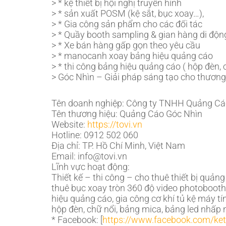
> * kệ thiết bị hội nghị truyền hình
> * sản xuất POSM (kệ sắt, bục xoay…),
> * Gia công sản phẩm cho các đối tác
> * Quầy booth sampling & gian hàng di độn
> * Xe bán hàng gấp gọn theo yêu cầu
> * manocanh xoay bảng hiệu quảng cáo
> * thi công bảng hiệu quảng cáo ( hộp đèn, 
> Góc Nhìn – Giải pháp sáng tạo cho thương 
Tên doanh nghiệp: Công ty TNHH Quảng Cá
Tên thương hiệu: Quảng Cáo Góc Nhìn
Website:
https://tovi.vn
Hotline: 0912 502 060
Địa chỉ: TP. Hồ Chí Minh, Việt Nam
Email: info@tovi.vn
Lĩnh vực hoạt động:
Thiết kế – thi công – cho thuê thiết bị quản
thuê bục xoay tròn 360 độ video photoboot
hiệu quảng cáo, gia công cơ khí tủ kệ máy tí
hộp đèn, chữ nổi, bảng mica, bảng led nhấp 
* Facebook: [
https://www.facebook.com/k