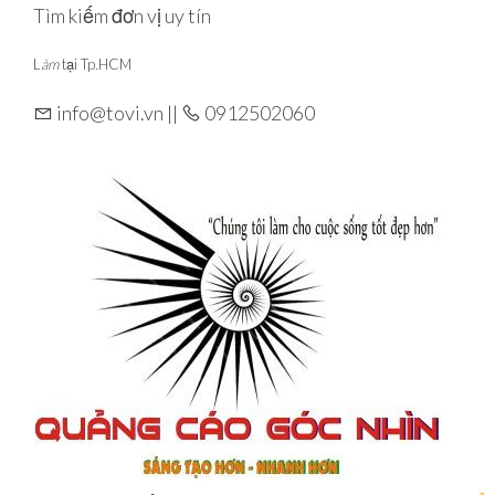
Skip
Tìm kiếm đơn vị uy tín
to
L
àm
tại Tp.HCM
the
content
info@tovi.vn ||
0912502060