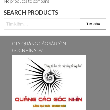
No products to compare
SEARCH PRODUCTS
Tìm
kiếm
cho:
CTY QUẢNG CÁO SÀI GÒN
GÓCNHÌNADV