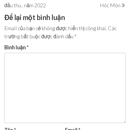
bài
đầu thu.. năm 2022
Hóc Môn
viết
Để lại một bình luận
Email của bạn sẽ không được hiển thị công khai.
Các
trường bắt buộc được đánh dấu
*
Bình luận
*
Tên
*
Email
*