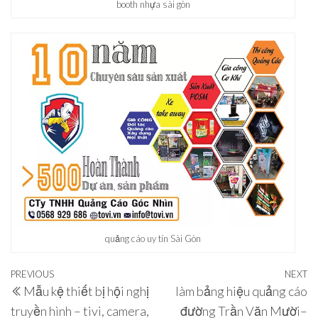
booth nhựa sài gòn
quảng cáo uy tín Sài Gòn
Điều
Previous
PREVIOUS
NEXT
N
Mẫu kệ thiết bị hội nghị
làm bảng hiệu quảng cáo
hướng
Post
P
truyền hình – tivi, camera,
đường Trần Văn Mười–