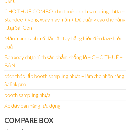
Cart
CHO THUÊ COMBO: cho thuê booth sampling nhựa +
Standee + vòng xoay may mắn + Dù quảng cáo che nắng
…tại Sài Gòn
Mẫu manocanh mới lắc lắc tay bảng hiệu đèn laze hiệu
quả
Bàn xoay chụp hình sản phẩm khổng lồ – CHO THUÊ –
BÁN
cách tháo lắp booth sampling nhựa – làm cho nhãn hàng
Salink pro
booth sampling nhựa
Xe đẩy bán hàng lưu động
COMPARE BOX