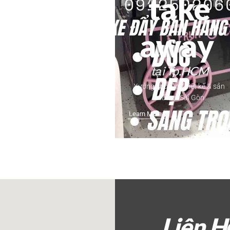
take
away
tại Tp.HCM
Xưởng chuyên Thiết kế & sản
xuất tại Sài Gòn
Learn More
Liên 