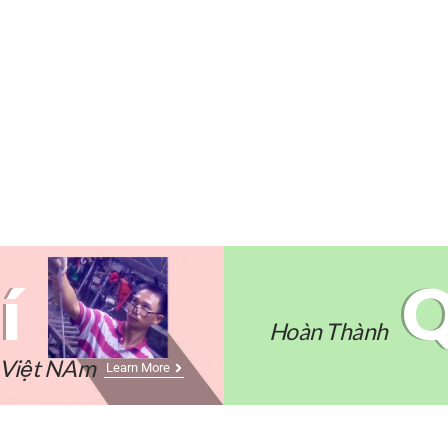
í
Q
Hoàn Thành
1 Việt NAm
Learn More