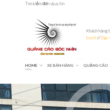
Tìm kiếm đơn vị uy tín
Khách hàng t
booth
//
Bục 
Đơn vị
Góc
Nhìn
chuyên
HOME
XE BÁN HÀNG
QUẢNG CÁO
Agency –
NEW!
nhà sản
sâu – 8
xuất
năm
POSM,
Quầy
kinh
Booth
nghiệm
Sampling,
Booth
trưng
bày, tủ
trưng
bày… tại