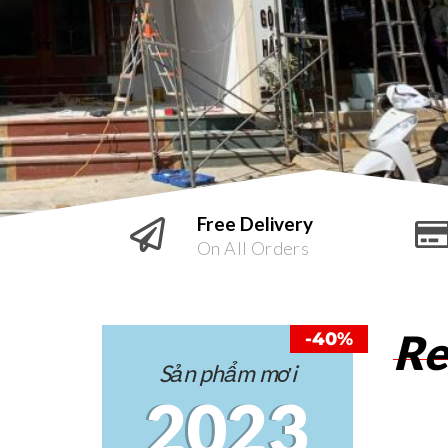
Free Delivery
On All Orders
Re
-40%
Sản phẩm mơi
2023