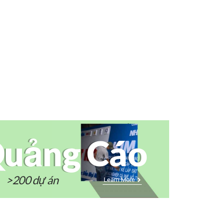
uảng Cáo
>200 dự án
Learn More