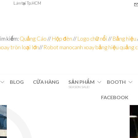
L
àm
tại Tp.HCM
ìm kiếm:
Quảng Cáo
//
Hộp đèn
//
Logo chữ nổi
//
Bảng hiệu
xoay tròn loại lớn
//
Robot manocanh xoay bảng hiệu quảng 
BLOG
CỬA HÀNG
SẢN PHẨM
BOOTH
SEASON SALE!
FACEBOOK