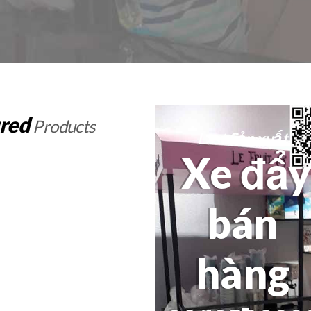
ured
Products
Last
Sản xuất
Xe đẩ
bán
hàng