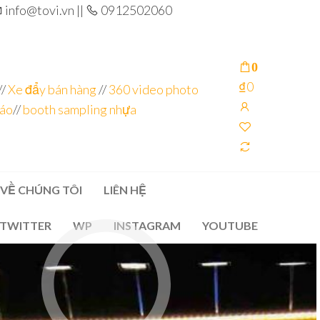
info@tovi.vn ||
0912502060
0
₫0
//
Xe đẩy bán hàng
//
360 video photo
cáo
//
booth sampling nhựa
VỀ CHÚNG TÔI
LIÊN HỆ
TWITTER
WP
INSTAGRAM
YOUTUBE