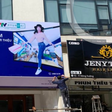
Tp.Hồ
Chí Minh