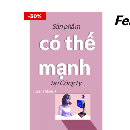
Fe
-30%
Sản phẩm
có thế
mạnh
tại Công ty
Learn More