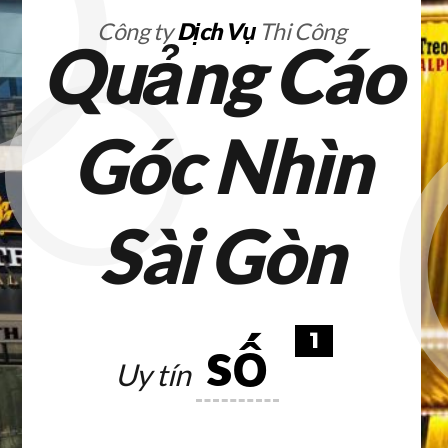
Công ty
Dịch Vụ
Thi Công
Quảng Cáo
Góc Nhìn
Sài Gòn
số
1
Uy tín