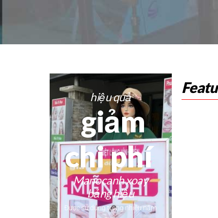
Feat
hiệu quả
giảm
chi phí
Manocanh xoay
bảng hiệu
Được sử dụng trong nhiều năm