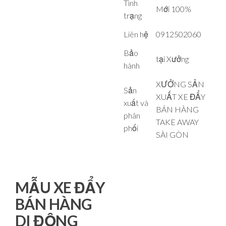
Tình
Mới 100%
trạng
Liên hệ
0912502060
Bảo
tại Xưởng
hành
XƯỞNG SẢN
Sản
XUẤT XE ĐẨY
xuất và
BÁN HÀNG
phân
TAKE AWAY
phối
SÀI GÒN
MẪU XE ĐẨY
BÁN HÀNG
DI ĐỘNG