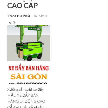
CAO CẤP
Tháng 11 4, 2023
By
admin
0
Xưởng sản xuất xe đẩy
MẪU XE ĐẨY BÁN
HÀNG DI ĐỘNG CAO
CẤP ☑️ Thiết kế ☑️ Sản