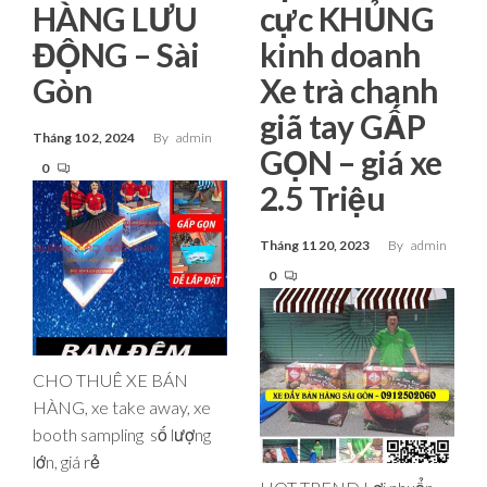
HÀNG LƯU
cực KHỦNG
ĐỘNG – Sài
kinh doanh
Gòn
Xe trà chanh
giã tay GẤP
Tháng 10 2, 2024
By
admin
GỌN – giá xe
0
2.5 Triệu
Tháng 11 20, 2023
By
admin
0
CHO THUÊ XE BÁN
HÀNG, xe take away, xe
booth sampling số lượng
lớn, giá rẻ