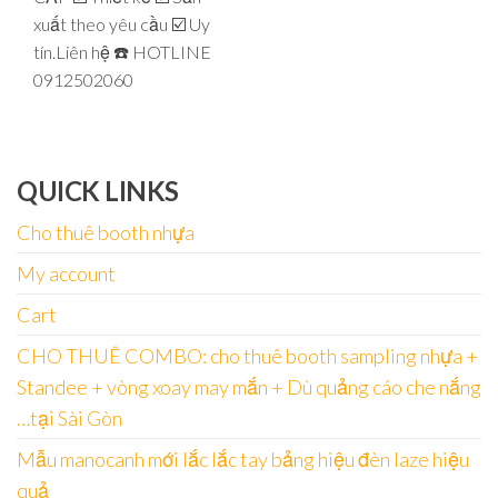
xuất theo yêu cầu ☑️ Uy
tín.Liên hệ ☎️ HOTLINE
0912502060
QUICK LINKS
Cho thuê booth nhựa
My account
Cart
CHO THUÊ COMBO: cho thuê booth sampling nhựa +
Standee + vòng xoay may mắn + Dù quảng cáo che nắng
…tại Sài Gòn
Mẫu manocanh mới lắc lắc tay bảng hiệu đèn laze hiệu
quả