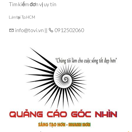
Skip
Tìm kiếm đơn vị uy tín
to
L
àm
tại Tp.HCM
the
content
info@tovi.vn ||
0912502060