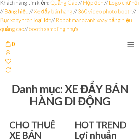
Đơn vị
Góc
Khách hàng tìm kiếm:
Quảng Cáo
//
Hộp đèn
//
Logo chữ nổi
Nhìn
chuyên
//
Bảng hiệu
Agency –
//
Xe đẩy bán hàng
//
360 video photo booth
//
nhà sản
sâu – 8
Bục xoay tròn loại lớn
//
Robot manocanh xoay bảng hiệu
xuất
năm
POSM,
quảng cáo
//
booth sampling nhựa
Quầy
kinh
Booth
nghiệm
Sampling,
0
Booth
trưng
bày, tủ
trưng
bày… tại
Tp.Hồ
Chí Minh
Danh mục:
XE ĐẨY BÁN
HÀNG DI ĐỘNG
CHO THUÊ
HOT TREND
XE BÁN
Lợi nhuẩn