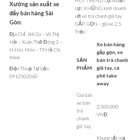
HOT TREND Lợi nhuẩn
Xưởng sản xuất xe
cực KHỦNG kinh doanh
đẩy bán hàng Sài
với xe trà chanh giã tay
Gòn:
GẤP GỌN – giá xe 2.5
Triệu
Địa Chỉ : 84/2a – Võ Thị
Hồi – Xuân Thới Đông 3 –
Xe bán hàng
H.Hóc Môn – TP.Hồ Chí
gấp gọn, xe
Minh
SẢN
bán trà chanh
PHẨM
giã tay, cà
Điện Thoại Tư Vấn:
phê take
0912502060
away
Giá bán
xe bán
2.500.000
trà
VNĐ
chanh
giã tay
Khung sắt mạ