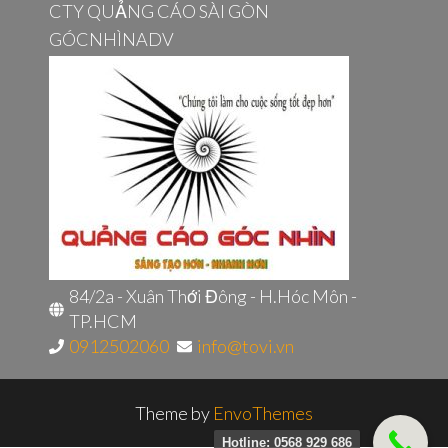
CTY QUẢNG CÁO SÀI GÒN
GÓCNHÌNADV
84/2a - Xuân Thới Đông - H.Hóc Môn -
TP.HCM
0912502060
info@tovi.vn
Theme by
EnvoThemes
Hotline: 0568 929 686