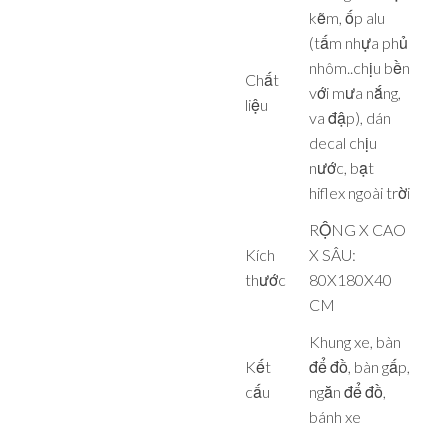
kẽm, ốp alu
(tấm nhựa phủ
nhôm..chịu bền
Chất
với mưa nắng,
liệu
va đập), dán
decal chịu
nước, bạt
hiflex ngoài trời
RỘNG X CAO
Kích
X SÂU:
thước
80X180X40
CM
Khung xe, bàn
Kết
để đồ, bàn gấp,
cấu
ngăn để đồ,
bánh xe