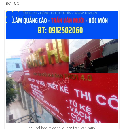
nghiệp.
chu-noi-logo-mica-tai-duong-tran-van-muoi