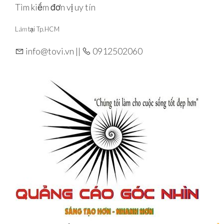
Skip
Tìm kiếm đơn vị uy tín
to
L
àm
tại Tp.HCM
the
content
info@tovi.vn ||
0912502060