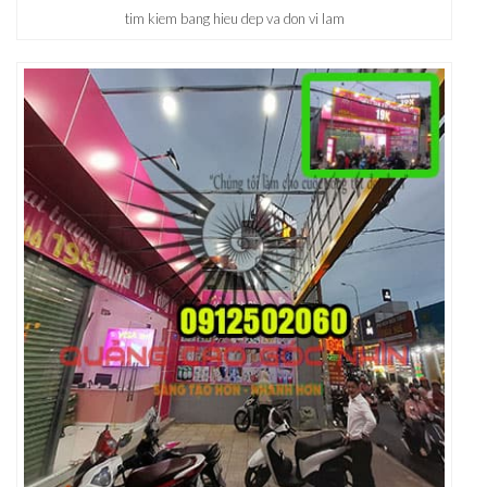
tim kiem bang hieu dep va don vi lam