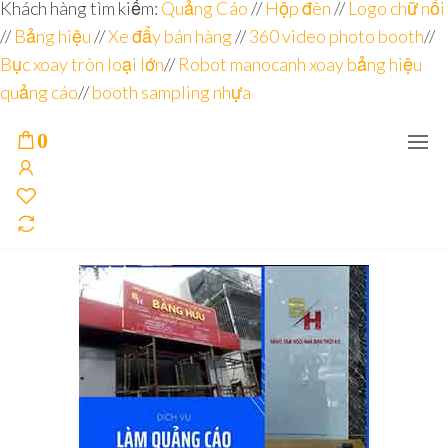
Đơn vị
Góc
Khách hàng tìm kiếm:
Quảng Cáo
//
Hộp đèn
//
Logo chữ nổi
Nhìn
chuyên
//
Bảng hiệu
Agency –
//
Xe đẩy bán hàng
//
360 video photo booth
//
nhà sản
sâu – 8
Bục xoay tròn loại lớn
//
Robot manocanh xoay bảng hiệu
xuất
năm
POSM,
quảng cáo
//
booth sampling nhựa
Quầy
kinh
Booth
nghiệm
Sampling,
0
Booth
trưng
bày, tủ
trưng
bày… tại
Tp.Hồ
Chí Minh