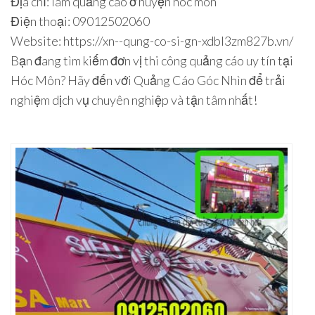
Địa chỉ: làm quảng cáo ở huyện hóc môn
Điện thoại: 09012502060
Website: https://xn--qung-co-si-gn-xdbl3zm827b.vn/
Bạn đang tìm kiếm đơn vị thi công quảng cáo uy tín tại
Hóc Môn? Hãy đến với Quảng Cáo Góc Nhìn để trải
nghiệm dịch vụ chuyên nghiệp và tận tâm nhất!