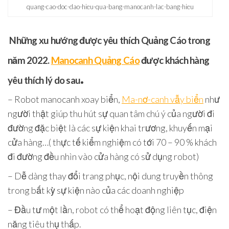
quang-cao-doc-dao-hieu-qua-bang-manocanh-lac-bang-hieu
Những xu hướng được yêu thích Quảng Cáo trong
năm 2022.
Manocanh Quảng Cáo
được khách hàng
.
yêu thích lý do sau
– Robot manocanh xoay biển,
Ma-nơ-canh vẫy biển
như
người thật giúp thu hút sự quan tâm chú ý của người đi
đường đặc biệt là các sự kiện khai trương, khuyến mại
cửa hàng…( thực tế kiểm nghiệm có tới 70 – 90 % khách
đi đường đều nhìn vào cửa hàng có sử dụng robot)
– Dễ dàng thay đổi trang phục, nội dung truyền thông
trong bất kỳ sự kiện nào của các doanh nghiệp
– Đầu tư một lần, robot có thể hoạt động liên tục, điện
năng tiêu thụ thấp.