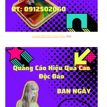
manocanh xoay bang hieu
dep