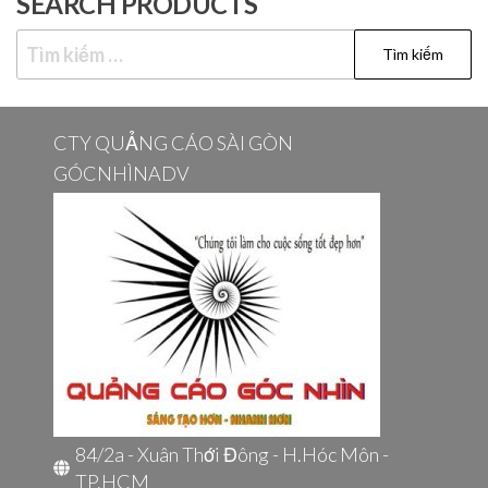
SEARCH PRODUCTS
Tìm
kiếm
cho:
CTY QUẢNG CÁO SÀI GÒN
GÓCNHÌNADV
84/2a - Xuân Thới Đông - H.Hóc Môn -
TP.HCM