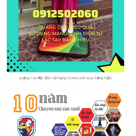
quảng-cáo-độc-đáo-sử-dụng-manocanh-xoay-bảng-hiệu