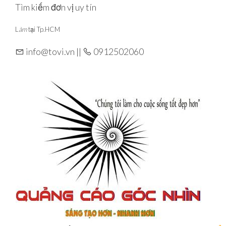
Skip
Tìm kiếm đơn vị uy tín
to
L
àm
tại Tp.HCM
the
content
info@tovi.vn ||
0912502060