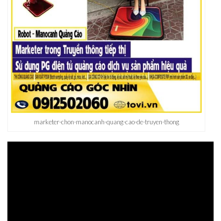
marketer-chon-manocanh-quang-cao-de-truyen-thong