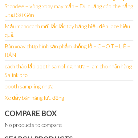
Standee + vòng xoay may mắn + Dù quảng cáo che nắng
…tại Sài Gòn
Mẫu manocanh mới lắc lắc tay bảng hiệu đèn laze hiệu
quả
Bàn xoay chụp hình sản phẩm khổng lồ – CHO THUÊ –
BÁN
cách tháo lắp booth sampling nhựa – làm cho nhãn hàng
Salink pro
booth sampling nhựa
Xe đẩy bán hàng lưu động
COMPARE BOX
No products to compare