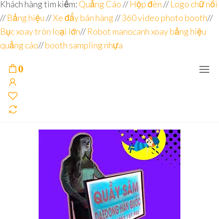
Đơn vị
Góc
Khách hàng tìm kiếm:
Quảng Cáo
//
Hộp đèn
//
Logo chữ nổi
Nhìn
chuyên
//
Bảng hiệu
Agency –
//
Xe đẩy bán hàng
//
360 video photo booth
//
nhà sản
sâu – 8
Bục xoay tròn loại lớn
//
Robot manocanh xoay bảng hiệu
xuất
năm
POSM,
quảng cáo
//
booth sampling nhựa
Quầy
kinh
Booth
nghiệm
Sampling,
0
Booth
trưng
bày, tủ
trưng
bày… tại
Tp.Hồ
Chí Minh