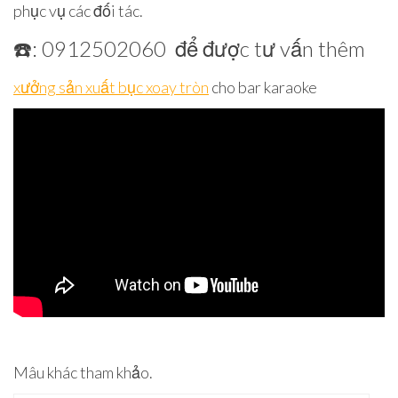
phục vụ các đối tác.
☎️: 0912502060 để được tư vấn thêm
xưởng sản xuất bục xoay tròn
cho bar karaoke
Mâu khác tham khảo.