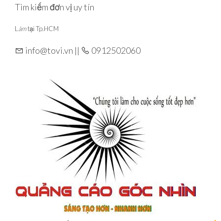
Skip
Tìm kiếm đơn vị uy tín
to
L
àm
tại Tp.HCM
the
content
info@tovi.vn ||
0912502060