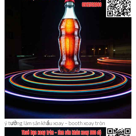
ý tưởng làm sân khấu xoay – booth xoay tròn