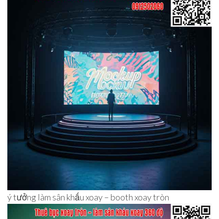
ý tưởng làm sân khấu xoay – booth xoay tròn