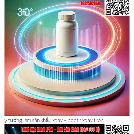
ý tưởng làm sân khấu xoay – booth xoay tròn