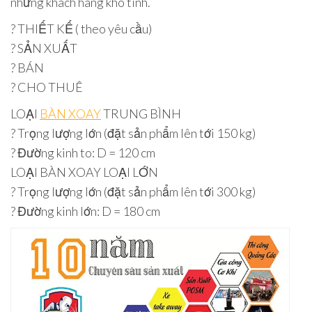
những khách hàng khó tính.
? THIẾT KẾ ( theo yêu cầu)
? SẢN XUẤT
? BÁN
? CHO THUÊ
LOẠI
BÀN XOAY
TRUNG BÌNH
? Trọng lượng lớn (đặt sản phẩm lên tới 150 kg)
? Đường kinh to: D = 120 cm
LOẠI BÀN XOAY LOẠI LỚN
? Trọng lượng lớn (đặt sản phẩm lên tới 300 kg)
? Đường kinh lớn: D = 180 cm