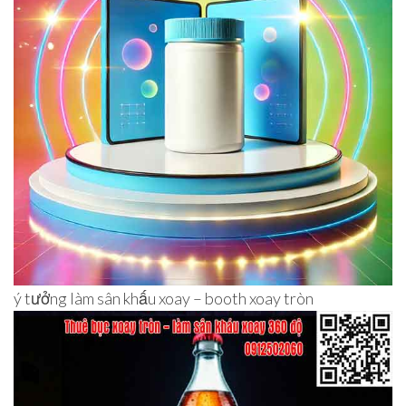
ý tưởng làm sân khấu xoay – booth xoay tròn