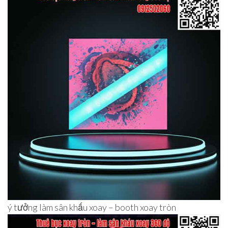
ý tưởng làm sân khấu xoay – booth xoay tròn