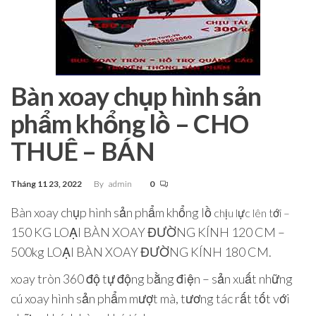
Bàn xoay chụp hình sản
phẩm khổng lồ – CHO
THUÊ – BÁN
Tháng 11 23, 2022
By
admin
0
Bàn xoay chụp hình sản phẩm khổng lồ
chịu lực lên tới –
150 KG LOẠI BÀN XOAY ĐƯỜNG KÍNH 120 CM –
500kg LOẠI BÀN XOAY ĐƯỜNG KÍNH 180 CM.
xoay tròn 360 độ tự động bằng điện – sản xuất những
cú xoay hình sản phẩm mượt mà, tương tác rất tốt với