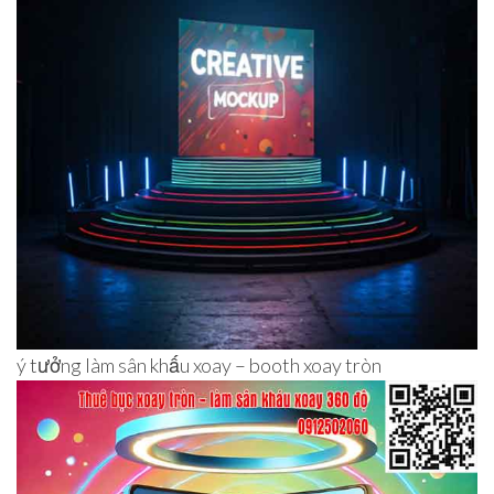
ý tưởng làm sân khấu xoay – booth xoay tròn