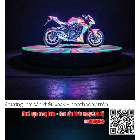
ý tưởng làm sân khấu xoay – booth xoay tròn