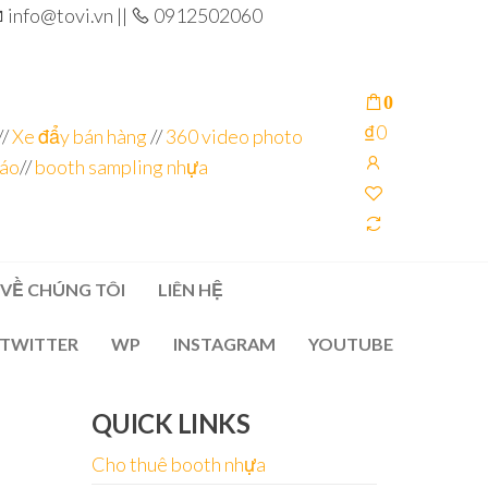
info@tovi.vn ||
0912502060
0
₫0
//
Xe đẩy bán hàng
//
360 video photo
cáo
//
booth sampling nhựa
VỀ CHÚNG TÔI
LIÊN HỆ
TWITTER
WP
INSTAGRAM
YOUTUBE
QUICK LINKS
Cho thuê booth nhựa