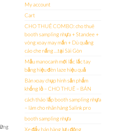
My account
Cart
CHO THUÊ COMBO: cho thuê
booth sampling nhựa + Standee +
vòng xoay may mắn + Dù quảng
cáo che nắng …tại Sài Gòn
Mẫu manocanh mới lắc lắc tay
h
bảng hiệu đèn laze hiệu quả
Bàn xoay chụp hình sản phẩm
khổng lồ – CHO THUÊ – BÁN
cách tháo lắp booth sampling nhựa
– làm cho nhãn hàng Salink pro
booth sampling nhựa
hững
Xe đẩy bán hàng lưu động