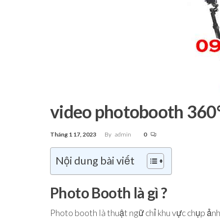
Tp.Hồ
Chí Minh
video photobooth 360°
Tháng 1 17, 2023
By
admin
0
Nội dung bài viết
Photo Booth là gì ?
Photo booth là thuật ngữ chỉ khu vực chụp ảnh