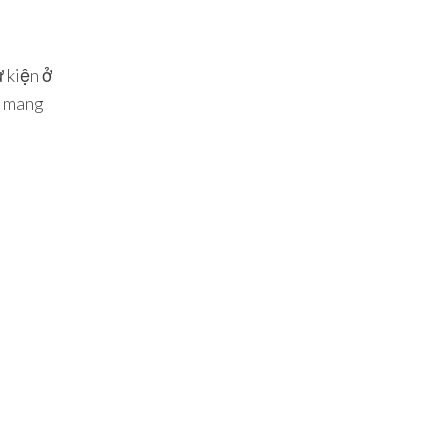
 kiện ở
ẽ mang