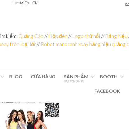
L
àm
tại Tp.HCM
ìm kiếm:
Quảng Cáo
//
Hộp đèn
//
Logo chữ nổi
//
Bảng hiệu
xoay tròn loại lớn
//
Robot manocanh xoay bảng hiệu quảng 
BLOG
CỬA HÀNG
SẢN PHẨM
BOOTH
SEASON SALE!
FACEBOOK