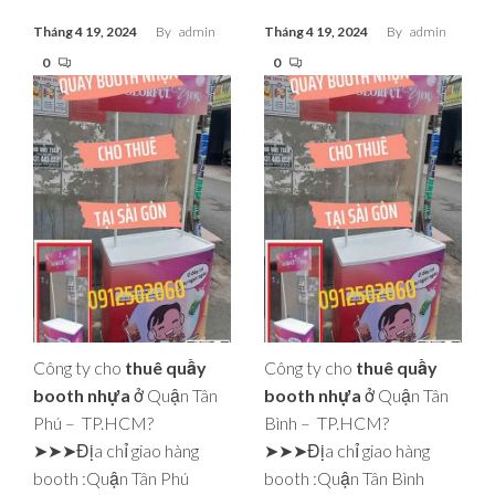
Tháng 4 19, 2024
By
admin
Tháng 4 19, 2024
By
admin
0
0
Công ty cho
thuê quầy
Công ty cho
thuê quầy
booth nhựa
ở Quận Tân
booth nhựa
ở Quận Tân
Phú – TP.HCM?
Bình – TP.HCM?
➤➤➤Địa chỉ giao hàng
➤➤➤Địa chỉ giao hàng
booth :Quận Tân Phú
booth :Quận Tân Bình