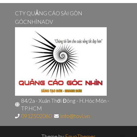
cho:
CTY QUẢNG CÁO SÀI GÒN
GÓCNHÌNADV
84/2a - Xuân Thới Đông - H.Hóc Môn -
TP.HCM
0912502060
info@tovi.vn
Theme by
EnvoThemes