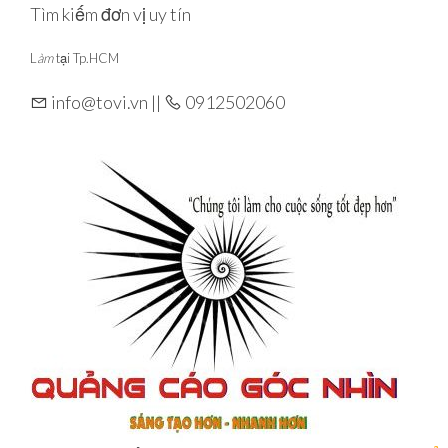
Skip
Tìm kiếm đơn vị uy tín
to
L
àm
tại Tp.HCM
the
content
info@tovi.vn ||
0912502060