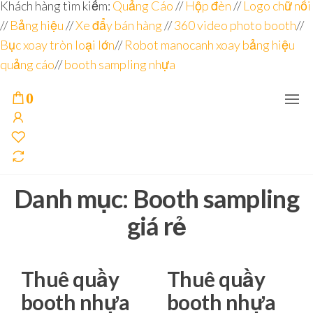
Đơn vị
Góc
Khách hàng tìm kiếm:
Quảng Cáo
//
Hộp đèn
//
Logo chữ nổi
Nhìn
chuyên
//
Bảng hiệu
Agency –
//
Xe đẩy bán hàng
//
360 video photo booth
//
nhà sản
sâu – 8
Bục xoay tròn loại lớn
//
Robot manocanh xoay bảng hiệu
xuất
năm
POSM,
quảng cáo
//
booth sampling nhựa
Quầy
kinh
Booth
nghiệm
Sampling,
0
Booth
trưng
bày, tủ
trưng
bày… tại
Tp.Hồ
Chí Minh
Danh mục:
Booth sampling
giá rẻ
Thuê quầy
Thuê quầy
booth nhựa
booth nhựa