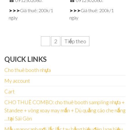
☎ 0912502060.
☎ 0912502060.
➤➤➤Giá thuê: 200k/1
➤➤➤Giá thuê: 200k/1
ngày
ngày
Phân
1
2
Tiếp theo
trang
QUICK LINKS
bài
viết
Cho thuê booth nhựa
My account
Cart
CHO THUÊ COMBO: cho thuê booth sampling nhựa +
Standee + vòng xoay may mắn + Dù quảng cáo che nắng
…tại Sài Gòn
Mẫu manocanh mới lắc lắc tay bảng hiệu đèn laze hiệu