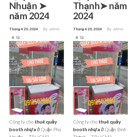
Nhuận ➤
Thạnh➤ năm
năm 2024
2024
Tháng 4 20, 2024
By
admin
Tháng 4 20, 2024
By
admin
0
0
Công ty cho
thuê quầy
Công ty cho
thuê quầy
booth nhựa
ở Quận Phú
booth nhựa
ở Quận Bình
Nhuận – TP.HCM?
Thạnh – TP.HCM?