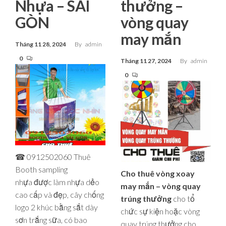
Nhựa – SÀI
thưởng –
GÒN
vòng quay
may mắn
Tháng 11 28, 2024
By
admin
0
Tháng 11 27, 2024
By
admin
0
☎ 0912502060 Thuê
Booth sampling
Cho thuê vòng xoay
nhựa được làm nhựa dẻo
may mắn – vòng quay
cao cấp và đẹp, cây chống
trúng thưởng
cho tổ
logo 2 khúc bằng sắt dày
chức sự kiện hoặc vòng
sơn trắng sữa, có bao
quay trúng thưởng cho