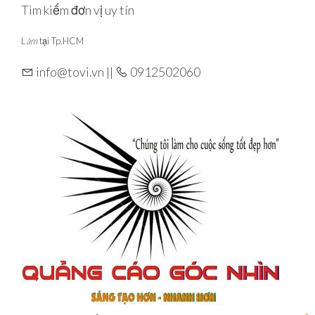
Skip
Tìm kiếm đơn vị uy tín
to
L
àm
tại Tp.HCM
the
content
info@tovi.vn ||
0912502060