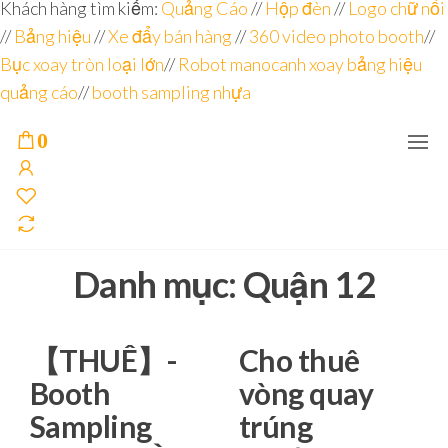
Đơn vị
Góc
Khách hàng tìm kiếm:
Quảng Cáo
//
Hộp đèn
//
Logo chữ nổi
Nhìn
chuyên
//
Bảng hiệu
Agency –
//
Xe đẩy bán hàng
//
360 video photo booth
//
nhà sản
sâu – 8
Bục xoay tròn loại lớn
//
Robot manocanh xoay bảng hiệu
xuất
năm
POSM,
quảng cáo
//
booth sampling nhựa
Quầy
kinh
Booth
nghiệm
Sampling,
0
Booth
trưng
bày, tủ
trưng
bày… tại
Tp.Hồ
Chí Minh
Danh mục:
Quận 12
【THUÊ】-
Cho thuê
Booth
vòng quay
Sampling
trúng