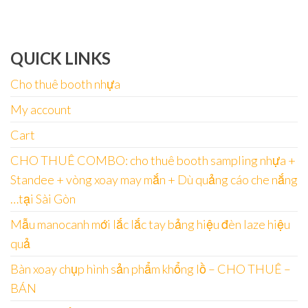
QUICK LINKS
Cho thuê booth nhựa
My account
Cart
CHO THUÊ COMBO: cho thuê booth sampling nhựa +
Standee + vòng xoay may mắn + Dù quảng cáo che nắng
…tại Sài Gòn
Mẫu manocanh mới lắc lắc tay bảng hiệu đèn laze hiệu
quả
Bàn xoay chụp hình sản phẩm khổng lồ – CHO THUÊ –
BÁN