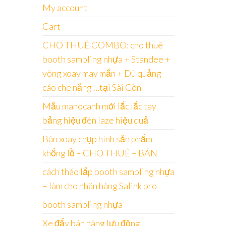
My account
Cart
CHO THUÊ COMBO: cho thuê
booth sampling nhựa + Standee +
vòng xoay may mắn + Dù quảng
cáo che nắng …tại Sài Gòn
Mẫu manocanh mới lắc lắc tay
bảng hiệu đèn laze hiệu quả
Bàn xoay chụp hình sản phẩm
khổng lồ – CHO THUÊ – BÁN
cách tháo lắp booth sampling nhựa
– làm cho nhãn hàng Salink pro
booth sampling nhựa
Xe đẩy bán hàng lưu động