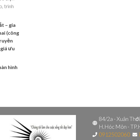
, trình
t – gia
hai (công
truyền
 giá ưu
màn hình
84/2a - Xuân Thớ
H.Hóc Môn - TP
0912502060