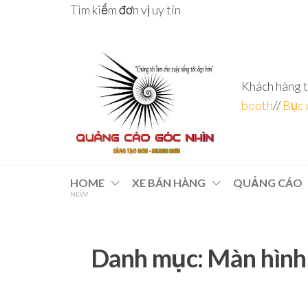
Skip
Tìm kiếm đơn vị uy tín
to
the
content
Khách hàng t
booth
//
Bục 
Đơn vị
Góc
Nhìn
chuyên
HOME
XE BÁN HÀNG
QUẢNG CÁO
Agency –
NEW!
nhà sản
sâu – 8
xuất
năm
POSM,
Quầy
kinh
Booth
Danh mục:
Màn hình
nghiệm
Sampling,
Booth
trưng
bày, tủ
trưng
bày… tại