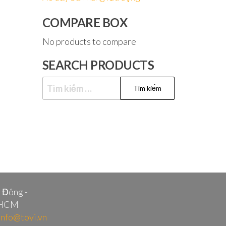
COMPARE BOX
No products to compare
SEARCH PRODUCTS
Tìm
kiếm
cho:
i Đông -
.HCM
info@tovi.vn