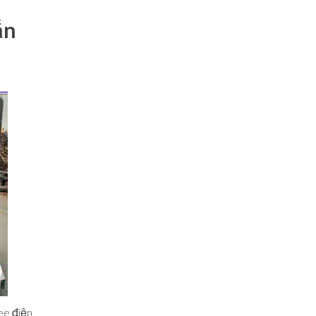
ắn
ee điện