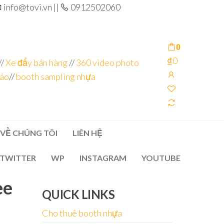
info@tovi.vn ||
0912502060
0
₫0
//
Xe đẩy bán hàng
//
360 video photo
cáo
//
booth sampling nhựa
VỀ CHÚNG TÔI
LIÊN HỆ
TWITTER
WP
INSTAGRAM
YOUTUBE
ee
QUICK LINKS
Cho thuê booth nhựa