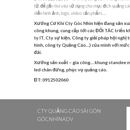
tử, để gắn tivi vào sử dụng cho mục đích quảng cáo
diễn hình ảnh, logo, video sản phẩm….
Xưởng Cơ Khí Cty Góc Nhìn hiện đang sản xuấ
công khung, cung cấp tới các ĐỐI TÁC triển k
ty IT, Cty sự kiện, Công ty giải pháp hội nghị 
hình, công ty Quảng Cáo…) của mình với mức
đãi.
Xưởng sản xuất – gia công… khung standee 
led chân đứng, phục vụ quảng cáo.
ĐT: 0912502060
CTY QUẢNG CÁO SÀI GÒN
GÓCNHÌNADV