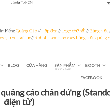
L
àm
tại Tp.HCM
ìm kiếm:
Quảng Cáo
//
Hộp đèn
//
Logo chữ nổi
//
Bảng hiệu
xoay tròn loại lớn
//
Robot manocanh xoay bảng hiệu quảng 
BLOG
CỬA HÀNG
SẢN PHẨM
BOOTH
SEASON SALE!
FACEBOOK
 quảng cáo chân đứng (Stand
điện tử)