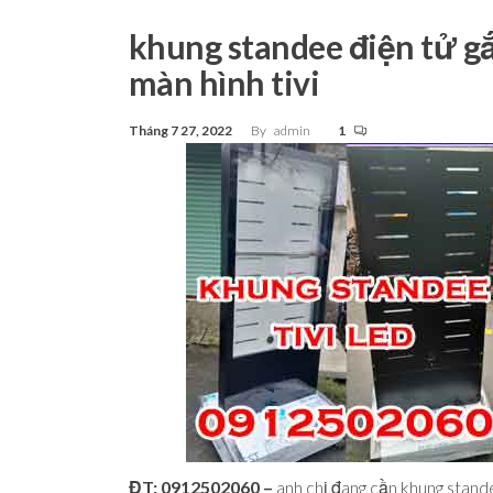
Tp.Hồ
Chí Minh
khung standee điện tử g
màn hình tivi
Tháng 7 27, 2022
By
admin
1
ĐT: 0912502060 –
anh chị đang cần khung stand