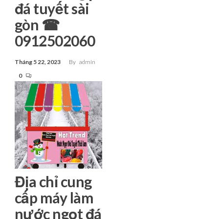
đá tuyết sài
gòn ☎
0912502060
Tháng 5 22, 2023
By
admin
0
Địa chỉ cung
cấp máy làm
nước ngọt đá