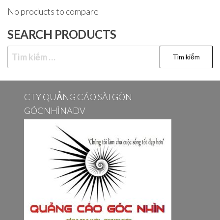
No products to compare
SEARCH PRODUCTS
Tìm
kiếm
cho:
CTY QUẢNG CÁO SÀI GÒN
GÓCNHÌNADV