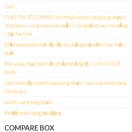
Cart
CHO THUÊ COMBO: cho thuê booth sampling nhựa +
Standee + vòng xoay may mắn + Dù quảng cáo che nắng
…tại Sài Gòn
Mẫu manocanh mới lắc lắc tay bảng hiệu đèn laze hiệu
quả
Bàn xoay chụp hình sản phẩm khổng lồ – CHO THUÊ –
BÁN
cách tháo lắp booth sampling nhựa – làm cho nhãn hàng
Salink pro
booth sampling nhựa
Xe đẩy bán hàng lưu động
COMPARE BOX