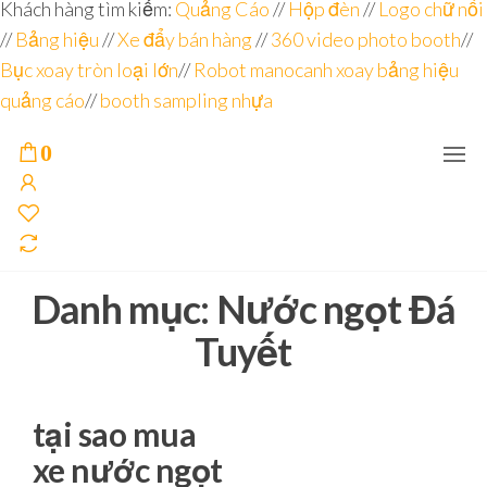
Đơn vị
Góc
Khách hàng tìm kiếm:
Quảng Cáo
//
Hộp đèn
//
Logo chữ nổi
Nhìn
chuyên
//
Bảng hiệu
Agency –
//
Xe đẩy bán hàng
//
360 video photo booth
//
nhà sản
sâu – 8
Bục xoay tròn loại lớn
//
Robot manocanh xoay bảng hiệu
xuất
năm
POSM,
quảng cáo
//
booth sampling nhựa
Quầy
kinh
Booth
nghiệm
Sampling,
0
Booth
trưng
bày, tủ
trưng
bày… tại
Tp.Hồ
Chí Minh
Danh mục:
Nước ngọt Đá
Tuyết
tại sao mua
xe nước ngọt