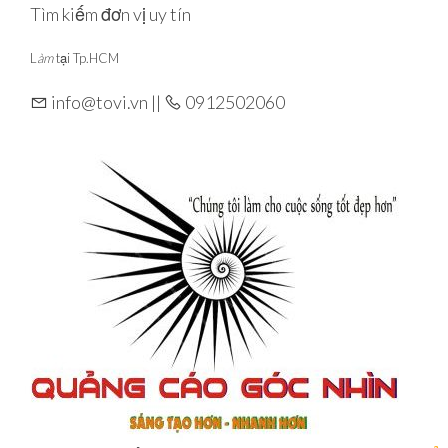
Skip
Tìm kiếm đơn vị uy tín
to
L
àm
tại Tp.HCM
the
content
info@tovi.vn ||
0912502060