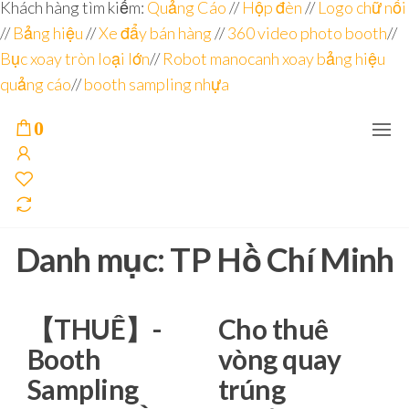
Đơn vị
Góc
Khách hàng tìm kiếm:
Quảng Cáo
//
Hộp đèn
//
Logo chữ nổi
Nhìn
chuyên
//
Bảng hiệu
Agency –
//
Xe đẩy bán hàng
//
360 video photo booth
//
nhà sản
sâu – 8
Bục xoay tròn loại lớn
//
Robot manocanh xoay bảng hiệu
xuất
năm
POSM,
quảng cáo
//
booth sampling nhựa
Quầy
kinh
Booth
nghiệm
Sampling,
0
Booth
trưng
bày, tủ
trưng
bày… tại
Tp.Hồ
Chí Minh
Danh mục:
TP Hồ Chí Minh
【THUÊ】-
Cho thuê
Booth
vòng quay
Sampling
trúng