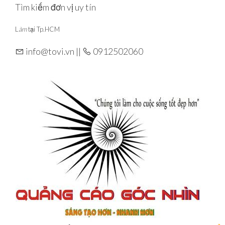
Skip
Tìm kiếm đơn vị uy tín
to
L
àm
tại Tp.HCM
the
content
info@tovi.vn ||
0912502060