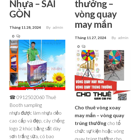
Nhựa – SÀI
thưởng –
GÒN
vòng quay
may mắn
Tháng 11 28, 2024
By
admin
0
Tháng 11 27, 2024
By
admin
0
☎ 0912502060 Thuê
Booth sampling
Cho thuê vòng xoay
nhựa được làm nhựa dẻo
may mắn – vòng quay
cao cấp và đẹp, cây chống
trúng thưởng
cho tổ
logo 2 khúc bằng sắt dày
chức sự kiện hoặc vòng
sơn trắng sữa, có bao
quay trúng thưởng cho