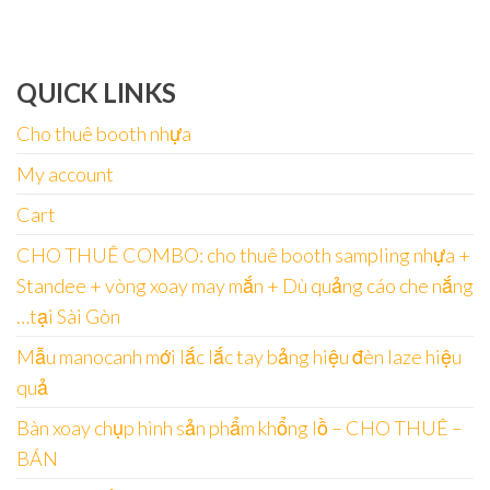
QUICK LINKS
Cho thuê booth nhựa
My account
Cart
CHO THUÊ COMBO: cho thuê booth sampling nhựa +
Standee + vòng xoay may mắn + Dù quảng cáo che nắng
…tại Sài Gòn
Mẫu manocanh mới lắc lắc tay bảng hiệu đèn laze hiệu
quả
Bàn xoay chụp hình sản phẩm khổng lồ – CHO THUÊ –
BÁN