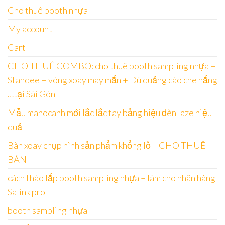
Cho thuê booth nhựa
My account
Cart
CHO THUÊ COMBO: cho thuê booth sampling nhựa +
Standee + vòng xoay may mắn + Dù quảng cáo che nắng
…tại Sài Gòn
Mẫu manocanh mới lắc lắc tay bảng hiệu đèn laze hiệu
quả
Bàn xoay chụp hình sản phẩm khổng lồ – CHO THUÊ –
BÁN
cách tháo lắp booth sampling nhựa – làm cho nhãn hàng
Salink pro
booth sampling nhựa