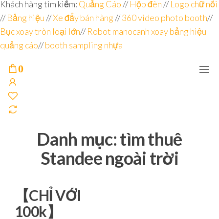
Đơn vị
Góc
Khách hàng tìm kiếm:
Quảng Cáo
//
Hộp đèn
//
Logo chữ nổi
Nhìn
chuyên
//
Bảng hiệu
Agency –
//
Xe đẩy bán hàng
//
360 video photo booth
//
nhà sản
sâu – 8
Bục xoay tròn loại lớn
//
Robot manocanh xoay bảng hiệu
xuất
năm
POSM,
quảng cáo
//
booth sampling nhựa
Quầy
kinh
Booth
nghiệm
Sampling,
0
Booth
trưng
bày, tủ
trưng
bày… tại
Tp.Hồ
Chí Minh
Danh mục:
tìm thuê
Standee ngoài trời
【CHỈ VỚI
100k】