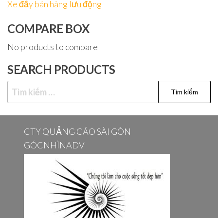
Xe đẩy bán hàng lưu động
COMPARE BOX
No products to compare
SEARCH PRODUCTS
Tìm
kiếm
cho:
CTY QUẢNG CÁO SÀI GÒN
GÓCNHÌNADV