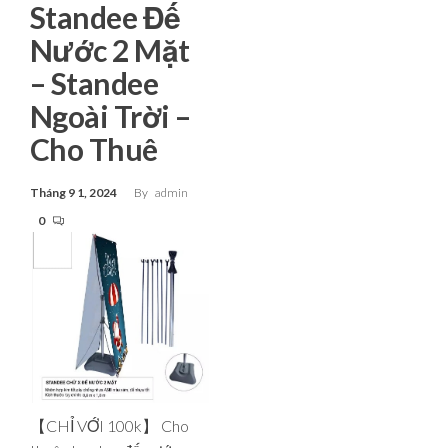
Standee Đế
Nước 2 Mặt
– Standee
Ngoài Trời –
Cho Thuê
Tháng 9 1, 2024
By
admin
0
【CHỈ VỚI 100k】 Cho