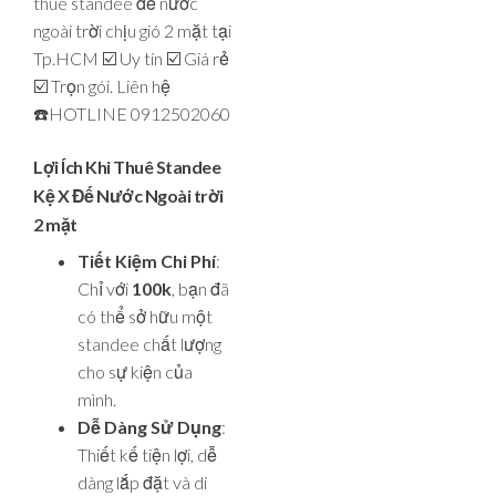
thuê standee đế nước
ngoài trời chịu gió 2 mặt tại
Tp.HCM ☑️ Uy tín ☑️ Giá rẻ
☑️ Trọn gói. Liên hệ
☎️HOTLINE 0912502060
Lợi Ích Khi Thuê Standee
Kệ X Đế Nước Ngoài trời
2 mặt
Tiết Kiệm Chi Phí
:
Chỉ với
100k
, bạn đã
có thể sở hữu một
standee chất lượng
cho sự kiện của
mình.
Dễ Dàng Sử Dụng
:
Thiết kế tiện lợi, dễ
dàng lắp đặt và di