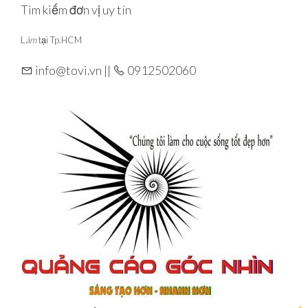
Skip
Tìm kiếm đơn vị uy tín
to
L
àm
tại Tp.HCM
the
content
info@tovi.vn ||
0912502060