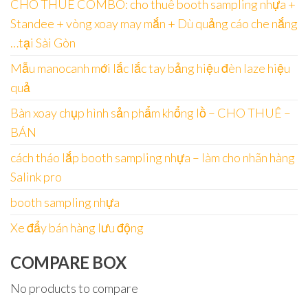
CHO THUÊ COMBO: cho thuê booth sampling nhựa +
Standee + vòng xoay may mắn + Dù quảng cáo che nắng
…tại Sài Gòn
Mẫu manocanh mới lắc lắc tay bảng hiệu đèn laze hiệu
quả
Bàn xoay chụp hình sản phẩm khổng lồ – CHO THUÊ –
BÁN
cách tháo lắp booth sampling nhựa – làm cho nhãn hàng
Salink pro
booth sampling nhựa
Xe đẩy bán hàng lưu động
COMPARE BOX
No products to compare