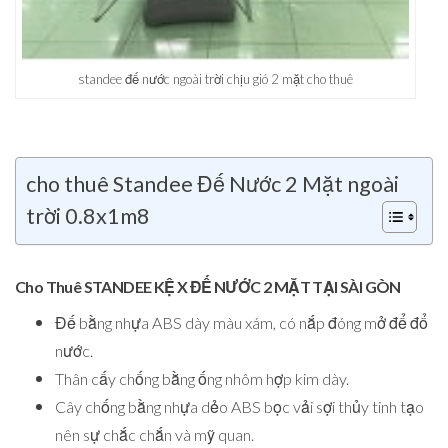
standee đế nước ngoài trời chịu gió 2 mặt cho thuê
cho thuê Standee Đế Nước 2 Mặt ngoài
trời 0.8x1m8
Cho Thuê STANDEE KỆ X ĐẾ NƯỚC 2 MẶT TẠI SÀI GÒN
Đế bằng nhựa ABS dày màu xám, có nắp đóng mở để đổ
nước.
Thân cấy chống bằng ống nhôm hợp kim dày.
Cây chống bằng nhựa dẻo ABS bọc vải sợi thủy tinh tạo
nên sự chắc chắn và mỹ quan.