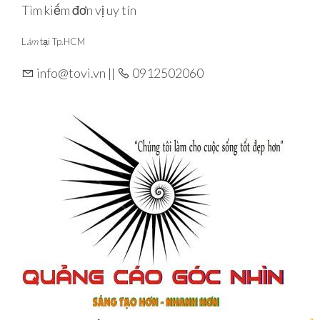
Skip
Tìm kiếm đơn vị uy tín
to
L
àm
tại Tp.HCM
the
content
info@tovi.vn ||
0912502060