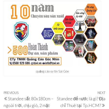
quảng cáo uy tín Sài Gòn
Điều
Previous
PREVIOUS
NEXT
N
Standee sắt 80x180cm –
Standee đế nước là gì? Địa
hướng
Post
P
ngoài trời, chịu gió, 2 mặt
chỉ Thuê tại Tp.HCM?