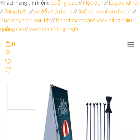
Đơn vị
Góc
Khách hàng tìm kiếm:
Quảng Cáo
//
Hộp đèn
//
Logo chữ nổi
Nhìn
chuyên
//
Bảng hiệu
Agency –
//
Xe đẩy bán hàng
//
360 video photo booth
//
nhà sản
sâu – 8
Bục xoay tròn loại lớn
//
Robot manocanh xoay bảng hiệu
xuất
năm
POSM,
quảng cáo
//
booth sampling nhựa
Quầy
kinh
Booth
nghiệm
Sampling,
0
Booth
trưng
bày, tủ
trưng
bày… tại
Tp.Hồ
Chí Minh