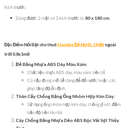
Kích thước:
Dùng được 2 mặt và 2 kích thước là
80 x 180 cm
.
Đặc Điểm Nổi Bật cho thuê
Standee Đế Nước 2 Mặt
ngoài
trời 0.8x1m8
Đế Bằng Nhựa ABS Dày Màu Xám
:
Chất liệu nhựa ABS dày, màu xám, bền bỉ.
Có nắp đóng mở dễ dàng để đổ nước hoặc cát,
giúp tăng độ ổn định.
Thân Cấy Chống Bằng Ống Nhôm Hợp Kim Dày
:
Sử dụng ống nhôm hợp kim dày, chống gỉ sét, đảm
bảo độ bền lâu dài.
Cây Chống Bằng Nhựa Dẻo ABS Bọc Vải Sợi Thủy