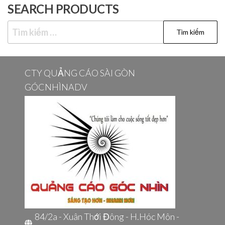
SEARCH PRODUCTS
Tìm
kiếm
cho:
CTY QUẢNG CÁO SÀI GÒN
GÓCNHÌNADV
84/2a - Xuân Thới Đông - H.Hóc Môn -