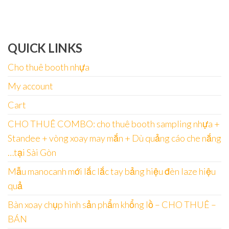
QUICK LINKS
Cho thuê booth nhựa
My account
Cart
CHO THUÊ COMBO: cho thuê booth sampling nhựa +
Standee + vòng xoay may mắn + Dù quảng cáo che nắng
…tại Sài Gòn
Mẫu manocanh mới lắc lắc tay bảng hiệu đèn laze hiệu
quả
Bàn xoay chụp hình sản phẩm khổng lồ – CHO THUÊ –
BÁN