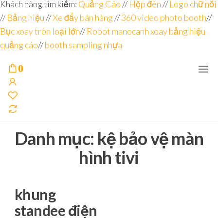
Đơn vị
Góc
Khách hàng tìm kiếm:
Quảng Cáo
//
Hộp đèn
//
Logo chữ nổi
Nhìn
chuyên
//
Bảng hiệu
Agency –
//
Xe đẩy bán hàng
//
360 video photo booth
//
nhà sản
sâu – 8
Bục xoay tròn loại lớn
//
Robot manocanh xoay bảng hiệu
xuất
năm
POSM,
quảng cáo
//
booth sampling nhựa
Quầy
kinh
Booth
nghiệm
Sampling,
0
Booth
trưng
bày, tủ
trưng
bày… tại
Tp.Hồ
Chí Minh
Danh mục:
kệ bảo vệ màn
hình tivi
khung
standee điện