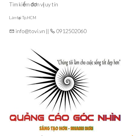
Skip
Tìm kiếm đơn vị uy tín
to
L
àm
tại Tp.HCM
the
content
info@tovi.vn ||
0912502060