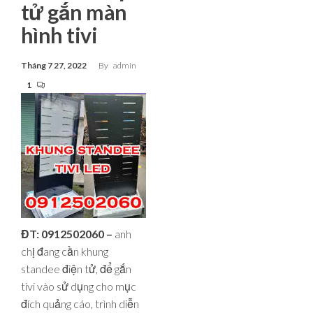
tử gắn màn
hình tivi
Tháng 7 27, 2022
By
admin
1
ĐT: 0912502060 –
anh
chị đang cần khung
standee điện tử, để gắn
tivi vào sử dụng cho mục
đích quảng cáo, trình diễn