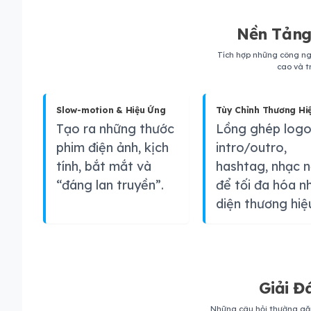
Nền Tảng
Tích hợp những công ng
cao và t
Slow-motion & Hiệu Ứng
Tùy Chỉnh Thương Hi
Tạo ra những thước
Lồng ghép logo
phim điện ảnh, kịch
intro/outro,
tính, bắt mắt và
hashtag, nhạc 
“đáng lan truyền”.
để tối đa hóa n
diện thương hiệ
Giải Đ
Những câu hỏi thường gặ