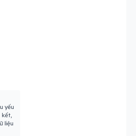
ều yếu
 kết,
ữ liệu