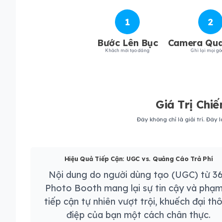
1
2
Bước Lên Bục
Camera Qua
Khách mời tạo dáng
Ghi lại mọi gó
Giá Trị Chi
Đây không chỉ là giải trí. Đâ
Hiệu Quả Tiếp Cận: UGC vs. Quảng Cáo Trả Phí
Nội dung do người dùng tạo (UGC) từ 3
Photo Booth mang lại sự tin cậy và phạm
tiếp cận tự nhiên vượt trội, khuếch đại th
điệp của bạn một cách chân thực.