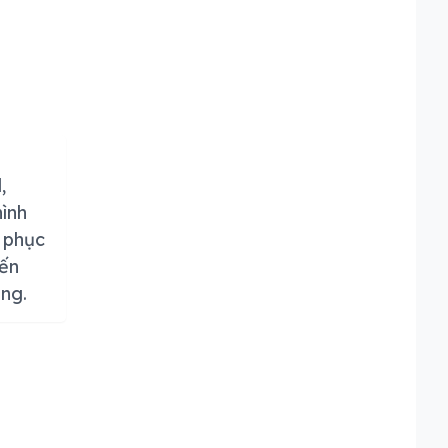
,
hình
ể phục
iến
ing.