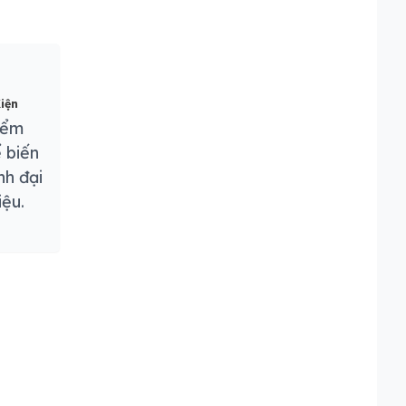
iện
iểm
 biến
nh đại
iệu.