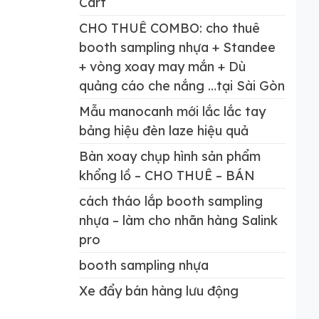
Cart
CHO THUÊ COMBO: cho thuê
booth sampling nhựa + Standee
+ vòng xoay may mắn + Dù
quảng cáo che nắng …tại Sài Gòn
Mẫu manocanh mới lắc lắc tay
bảng hiệu đèn laze hiệu quả
Bàn xoay chụp hình sản phẩm
khổng lồ – CHO THUÊ – BÁN
cách tháo lắp booth sampling
nhựa – làm cho nhãn hàng Salink
pro
booth sampling nhựa
Xe đẩy bán hàng lưu động