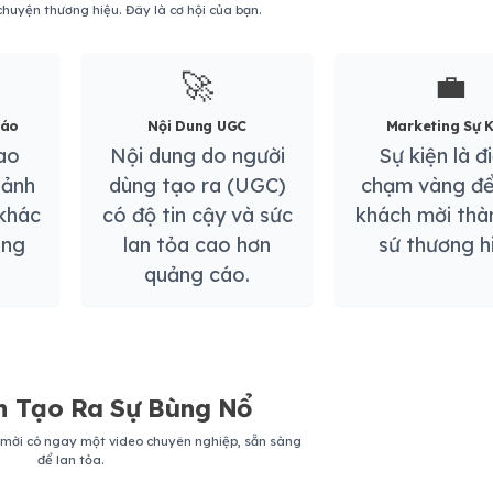
huyện thương hiệu. Đây là cơ hội của bạn.
🚀
💼
Đáo
Nội Dung UGC
Marketing Sự K
ao
Nội dung do người
Sự kiện là đ
oảnh
dùng tạo ra (UGC)
chạm vàng để
khác
có độ tin cậy và sức
khách mời thà
ông
lan tỏa cao hơn
sứ thương h
quảng cáo.
h Tạo Ra Sự Bùng Nổ
h mời có ngay một video chuyên nghiệp, sẵn sàng
để lan tỏa.