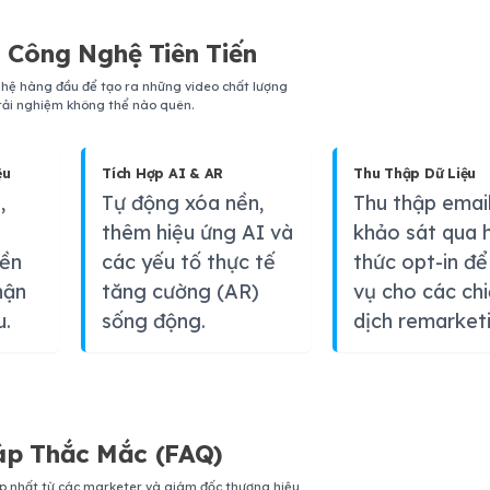
 Công Nghệ Tiên Tiến
hệ hàng đầu để tạo ra những video chất lượng
rải nghiệm không thể nào quên.
ệu
Tích Hợp AI & AR
Thu Thập Dữ Liệu
,
Tự động xóa nền,
Thu thập email
thêm hiệu ứng AI và
khảo sát qua 
nền
các yếu tố thực tế
thức opt-in đ
hận
tăng cường (AR)
vụ cho các ch
u.
sống động.
dịch remarket
áp Thắc Mắc (FAQ)
p nhất từ các marketer và giám đốc thương hiệu