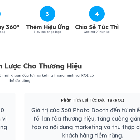
3
4
y 360°
Thêm Hiệu Ứng
Chia Sẻ Tức Thì
c độ
Slow-mo, nhạc, logo
Qua mã QR tiện lợi
ến Lược Cho Thương Hiệu
y là một khoản đầu tư marketing thông minh với ROI có
thể đo lường.
Phân Tích Lợi Tức Đầu Tư (ROI)
60
Giá trị của 360 Photo Booth đến từ nhi
 vi
tố: lan tỏa thương hiệu, tăng cường gắn
ông
tạo ra nội dung marketing và thu thập d
khách hàng tiềm năng.