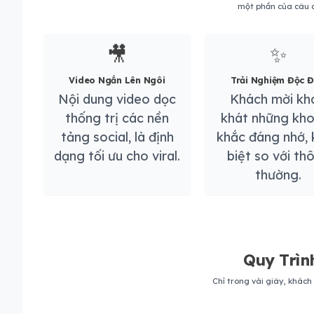
một phần của câu c
🎥
✨
Video Ngắn Lên Ngôi
Trải Nghiệm Độc 
Nội dung video dọc
Khách mời kh
thống trị các nền
khát những kh
tảng social, là định
khắc đáng nhớ, 
dạng tối ưu cho viral.
biệt so với th
thường.
Quy Trìn
Chỉ trong vài giây, khác