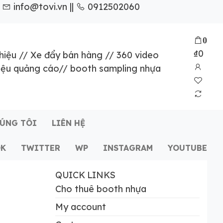
info@tovi.vn ||
0912502060
0
₫0
hiệu
//
Xe đẩy bán hàng
//
360 video
iệu quảng cáo
//
booth sampling nhựa
HÚNG TÔI
LIÊN HỆ
OK
TWITTER
WP
INSTAGRAM
YOUTUBE
QUICK LINKS
Cho thuê booth nhựa
My account