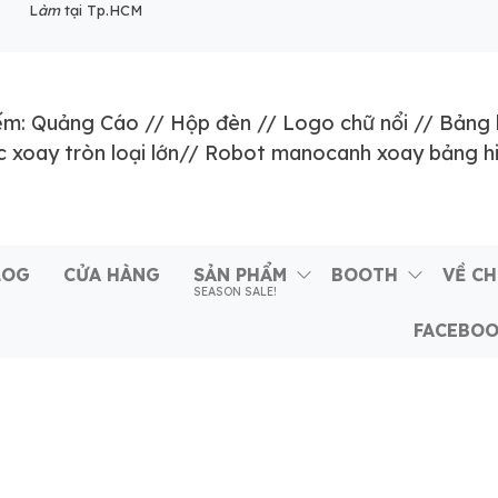
L
àm
tại Tp.HCM
ếm:
Quảng Cáo
//
Hộp đèn
//
Logo chữ nổi
//
Bảng 
 xoay tròn loại lớn
//
Robot manocanh xoay bảng h
LOG
CỬA HÀNG
SẢN PHẨM
BOOTH
VỀ C
SEASON SALE!
FACEBO