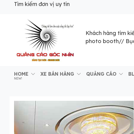
Skip
Tìm kiếm đơn vị uy tín
to
the
content
Khách hàng tìm ki
photo booth
//
Bục
Đơn vị
Góc Nhìn
Agency –
chuyên
HOME
XE BÁN HÀNG
QUẢNG CÁO
B
nhà sản
NEW!
xuất
sâu – 8
POSM,
năm
Quầy
Booth
kinh
Sampling,
nghiệm
Booth
trưng
bày, tủ
trưng
bày… tại
Tp.Hồ Chí
Minh