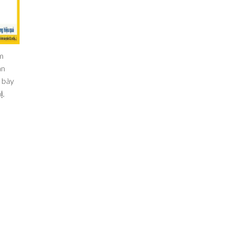
m
án
g bày
ị,