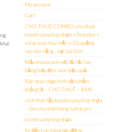
My account
Cart
CHO THUÊ COMBO: cho thuê
booth sampling nhựa + Standee +
àng.
vòng xoay may mắn + Dù quảng
 khai
cáo che nắng …tại Sài Gòn
Mẫu manocanh mới lắc lắc tay
bảng hiệu đèn laze hiệu quả
Bàn xoay chụp hình sản phẩm
khổng lồ – CHO THUÊ – BÁN
cách tháo lắp booth sampling nhựa
– làm cho nhãn hàng Salink pro
booth sampling nhựa
Xe đẩy bán hàng lưu động