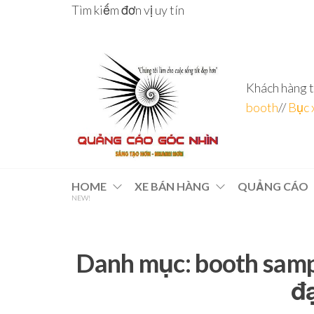
Skip
Tìm kiếm đơn vị uy tín
to
the
content
Khách hàng t
booth
//
Bục 
Đơn vị
Góc
Nhìn
chuyên
HOME
XE BÁN HÀNG
QUẢNG CÁO
Agency –
NEW!
nhà sản
sâu – 8
xuất
năm
POSM,
Quầy
kinh
Booth
Danh mục:
booth samp
nghiệm
Sampling,
Booth
trưng
đạ
bày, tủ
trưng
bày… tại