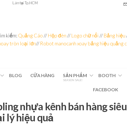
L
àm
tại Tp.HCM
ìm kiếm:
Quảng Cáo
//
Hộp đèn
//
Logo chữ nổi
//
Bảng hiệu
xoay tròn loại lớn
//
Robot manocanh xoay bảng hiệu quảng 
BLOG
CỬA HÀNG
SẢN PHẨM
BOOTH
SEASON SALE!
FACEBOOK
ling nhựa kênh bán hàng siêu 
i lý hiệu quả