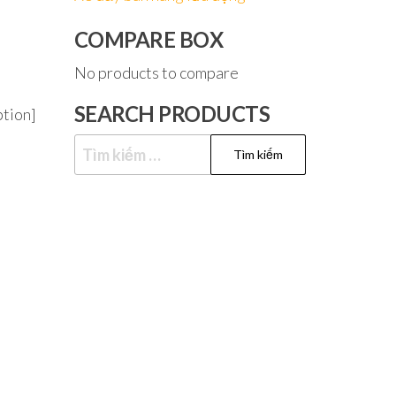
COMPARE BOX
No products to compare
SEARCH PRODUCTS
tion]
Tìm
kiếm
cho: