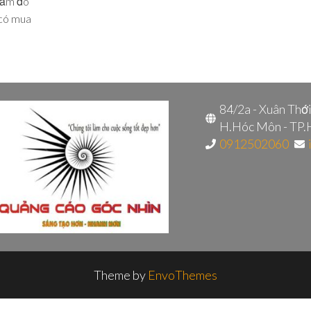
hẩm đó
 có mua
84/2a - Xuân Thớ
H.Hóc Môn - TP
0912502060
Theme by
EnvoThemes