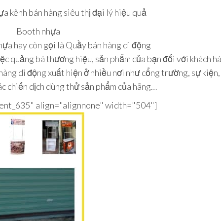
a kênh bán hàng siêu thị đại lý hiệu quả
Booth nhựa
ựa hay còn gọi là Quầy bán hàng di động
iệc quảng bá thương hiệu, sản phẩm của bạn đối với khách h
àng di động xuất hiện ở nhiều nơi như cổng trường, sự kiện,
ác chiến dịch dùng thử sản phẩm của hãng…
ment_635" align="alignnone" width="504"]