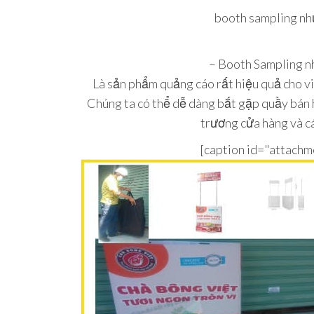
Tp.Hồ
booth sampling nhự
Chí Minh
– Booth Sampling nh
Là sản phẩm quảng cáo rất hiệu quả cho v
Chúng ta có thể dễ dàng bắt gặp quầy bán h
trương cửa hàng và c
[caption id="attach