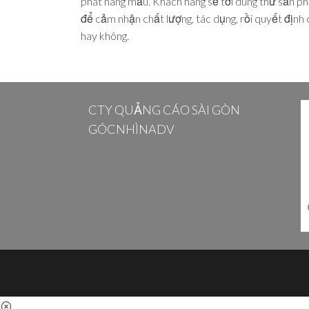
phát hàng mẫu. Khách hàng sẽ tới dùng thử sản p
để cảm nhận chất lượng, tác dụng, rồi quyết định
hay không.
CTY QUẢNG CÁO SÀI GÒN
GÓCNHÌNADV