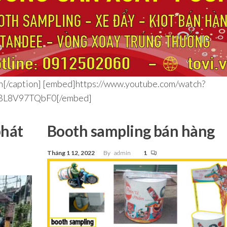
n[/caption] [embed]https://www.youtube.com/watch?
BL8V97TQbF0[/embed]
phát
Booth sampling bán hàng
Tháng 1 12, 2022
By
admin
1