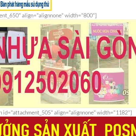
ment_650" align="alignnone" width="800"]
ion id="attachment_505" align="alignnone" width="1182"]