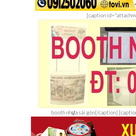
[caption id="attach
booth nhựa sài gòn[/caption] [capt