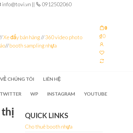
info@tovi.vn ||
0912502060
0
₫0
//
Xe đẩy bán hàng
//
360 video photo
cáo
//
booth sampling nhựa
VỀ CHÚNG TÔI
LIÊN HỆ
TWITTER
WP
INSTAGRAM
YOUTUBE
thị
QUICK LINKS
Cho thuê booth nhựa