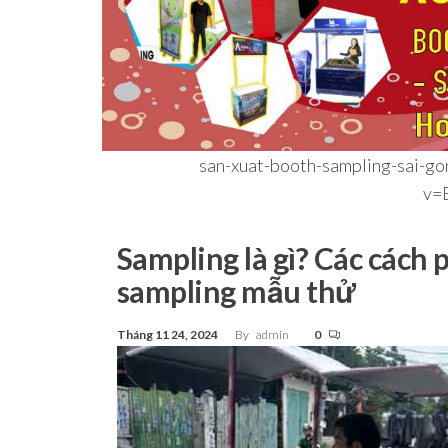
san-xuat-booth-sampling-sai-go
v=
Sampling là gì? Các cách 
sampling mẫu thử
Tháng 11 24, 2024
By
admin
0