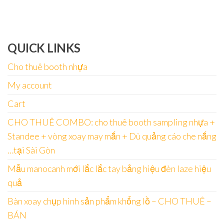
cho:
QUICK LINKS
Cho thuê booth nhựa
My account
Cart
CHO THUÊ COMBO: cho thuê booth sampling nhựa +
Standee + vòng xoay may mắn + Dù quảng cáo che nắng
…tại Sài Gòn
Mẫu manocanh mới lắc lắc tay bảng hiệu đèn laze hiệu
quả
Bàn xoay chụp hình sản phẩm khổng lồ – CHO THUÊ –
BÁN