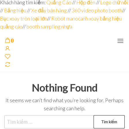
Đơn vị
Góc
Khách hàng tìm kiếm:
Quảng Cáo
//
Hộp đèn
//
Logo chữ nổi
Nhìn
chuyên
//
Bảng hiệu
Agency –
//
Xe đẩy bán hàng
//
360 video photo booth
//
nhà sản
sâu – 8
Bục xoay tròn loại lớn
//
Robot manocanh xoay bảng hiệu
xuất
năm
POSM,
quảng cáo
//
booth sampling nhựa
Quầy
kinh
Booth
nghiệm
Sampling,
0
Booth
trưng
bày, tủ
trưng
bày… tại
Tp.Hồ
Chí Minh
Nothing Found
It seems we can’t find what you’re looking for. Perhaps
searching can help.
Tìm
kiếm