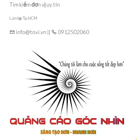
Skip
Tìm kiếm đơn vị uy tín
to
L
àm
tại Tp.HCM
the
content
info@tovi.vn ||
0912502060