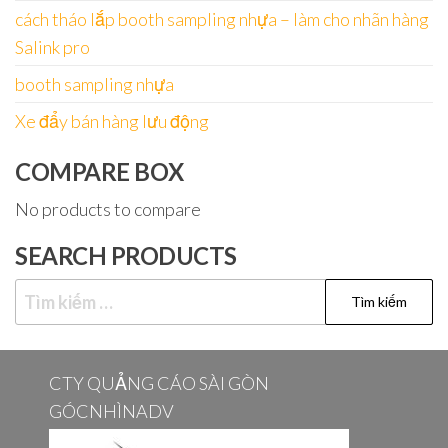
cách tháo lắp booth sampling nhựa – làm cho nhãn hàng
Salink pro
booth sampling nhựa
Xe đẩy bán hàng lưu động
COMPARE BOX
No products to compare
SEARCH PRODUCTS
Tìm
kiếm
cho:
CTY QUẢNG CÁO SÀI GÒN
GÓCNHÌNADV