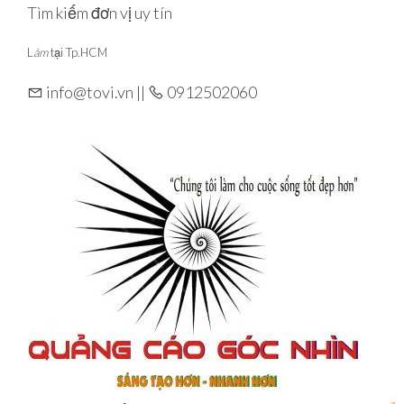
Skip
Tìm kiếm đơn vị uy tín
to
L
àm
tại Tp.HCM
the
content
info@tovi.vn ||
0912502060