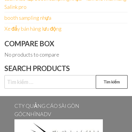
Salink pro
booth sampling nhựa
Xe đẩy bán hàng lưu động
COMPARE BOX
No products to compare
SEARCH PRODUCTS
Tìm
kiếm
cho:
CTY QUẢNG CÁO SÀI GÒN
GÓCNHÌNADV