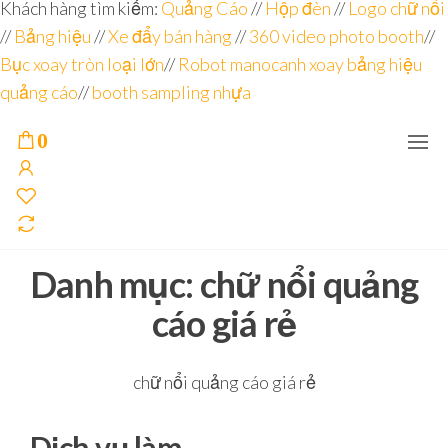
Đơn vị
Góc
Khách hàng tìm kiếm:
Quảng Cáo
//
Hộp đèn
//
Logo chữ nổi
Nhìn
chuyên
//
Bảng hiệu
Agency –
//
Xe đẩy bán hàng
//
360 video photo booth
//
nhà sản
sâu – 8
Bục xoay tròn loại lớn
//
Robot manocanh xoay bảng hiệu
xuất
năm
POSM,
quảng cáo
//
booth sampling nhựa
Quầy
kinh
Booth
nghiệm
Sampling,
0
Booth
trưng
bày, tủ
trưng
bày… tại
Tp.Hồ
Chí Minh
Danh mục:
chữ nổi quảng
cáo giá rẻ
chữ nổi quảng cáo giá rẻ
Dịch vụ làm