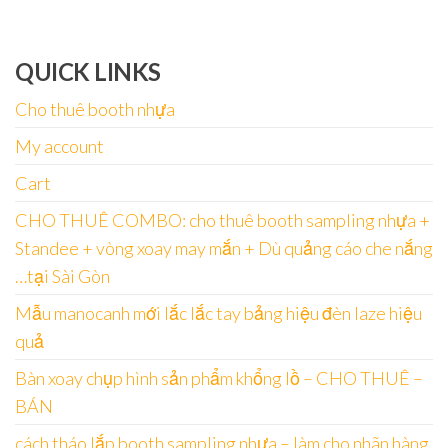
QUICK LINKS
Cho thuê booth nhựa
My account
Cart
CHO THUÊ COMBO: cho thuê booth sampling nhựa +
Standee + vòng xoay may mắn + Dù quảng cáo che nắng
…tại Sài Gòn
Mẫu manocanh mới lắc lắc tay bảng hiệu đèn laze hiệu
quả
Bàn xoay chụp hình sản phẩm khổng lồ – CHO THUÊ –
BÁN
cách tháo lắp booth sampling nhựa – làm cho nhãn hàng