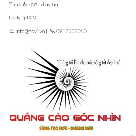
Skip
Tìm kiếm đơn vị uy tín
to
L
àm
tại Tp.HCM
the
content
info@tovi.vn ||
0912502060