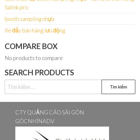
Salink pro
booth sampling nhựa
Xe đẩy bán hàng lưu động
COMPARE BOX
No products to compare
SEARCH PRODUCTS
Tìm
kiếm
cho:
CTY QUẢNG CÁO SÀI GÒN
GÓCNHÌNADV