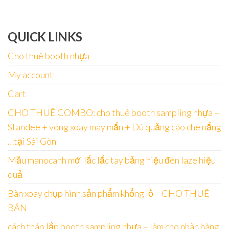
QUICK LINKS
Cho thuê booth nhựa
My account
Cart
CHO THUÊ COMBO: cho thuê booth sampling nhựa +
Standee + vòng xoay may mắn + Dù quảng cáo che nắng
…tại Sài Gòn
Mẫu manocanh mới lắc lắc tay bảng hiệu đèn laze hiệu
quả
Bàn xoay chụp hình sản phẩm khổng lồ – CHO THUÊ –
BÁN
cách tháo lắp booth sampling nhựa – làm cho nhãn hàng