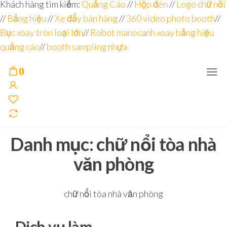
Đơn vị
Góc
Khách hàng tìm kiếm:
Quảng Cáo
//
Hộp đèn
//
Logo chữ nổi
Nhìn
chuyên
//
Bảng hiệu
Agency –
//
Xe đẩy bán hàng
//
360 video photo booth
//
nhà sản
sâu – 8
Bục xoay tròn loại lớn
//
Robot manocanh xoay bảng hiệu
xuất
năm
POSM,
quảng cáo
//
booth sampling nhựa
Quầy
kinh
Booth
nghiệm
Sampling,
0
Booth
trưng
bày, tủ
trưng
bày… tại
Tp.Hồ
Chí Minh
Danh mục:
chữ nổi tòa nhà
văn phòng
chữ nổi tòa nhà văn phòng
Dịch vụ làm