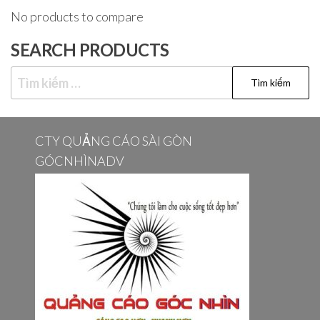
No products to compare
SEARCH PRODUCTS
Tìm
kiếm
cho:
CTY QUẢNG CÁO SÀI GÒN
GÓCNHÌNADV