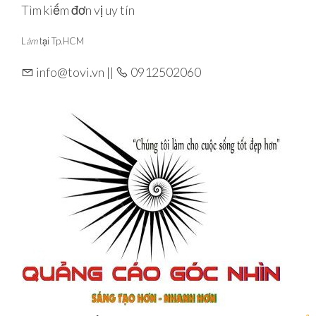
Skip
Tìm kiếm đơn vị uy tín
to
L
àm
tại Tp.HCM
the
content
info@tovi.vn ||
0912502060