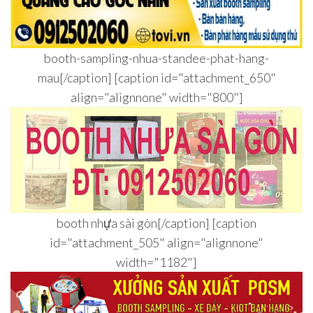
booth-sampling-nhua-standee-phat-hang-
mau[/caption] [caption id="attachment_650"
align="alignnone" width="800"]
booth nhựa sài gòn[/caption] [caption
id="attachment_505" align="alignnone"
width="1182"]