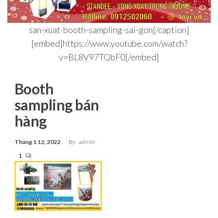
san-xuat-booth-sampling-sai-gon[/caption]
[embed]https://www.youtube.com/watch?
v=BL8V97TQbF0[/embed]
Booth
sampling bán
hàng
Tháng 1 12, 2022
By
admin
1