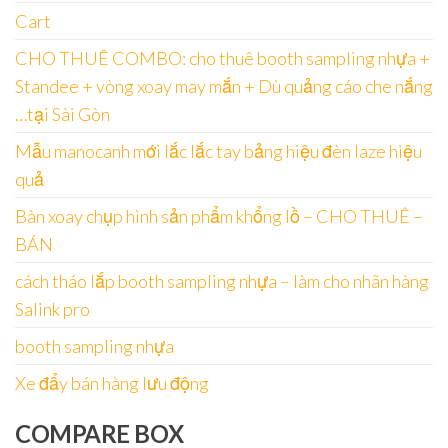
Cart
CHO THUÊ COMBO: cho thuê booth sampling nhựa +
Standee + vòng xoay may mắn + Dù quảng cáo che nắng
…tại Sài Gòn
Mẫu manocanh mới lắc lắc tay bảng hiệu đèn laze hiệu
quả
Bàn xoay chụp hình sản phẩm khổng lồ – CHO THUÊ –
BÁN
cách tháo lắp booth sampling nhựa – làm cho nhãn hàng
Salink pro
booth sampling nhựa
Xe đẩy bán hàng lưu động
COMPARE BOX