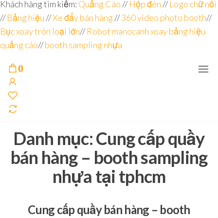
Đơn vị
Góc
Khách hàng tìm kiếm:
Quảng Cáo
//
Hộp đèn
//
Logo chữ nổi
Nhìn
chuyên
//
Bảng hiệu
Agency –
//
Xe đẩy bán hàng
//
360 video photo booth
//
nhà sản
sâu – 8
Bục xoay tròn loại lớn
//
Robot manocanh xoay bảng hiệu
xuất
năm
POSM,
quảng cáo
//
booth sampling nhựa
Quầy
kinh
Booth
nghiệm
Sampling,
0
Booth
trưng
bày, tủ
trưng
bày… tại
Tp.Hồ
Chí Minh
Danh mục:
Cung cấp quầy
bán hàng – booth sampling
nhựa tại tphcm
Cung cấp quầy bán hàng – booth