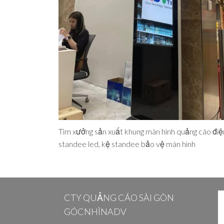
Tìm xưởng sản xuất khung màn hình quảng cáo điệ
standee led, kệ standee bảo vệ màn hình
CTY QUẢNG CÁO SÀI GÒN
GÓCNHÌNADV