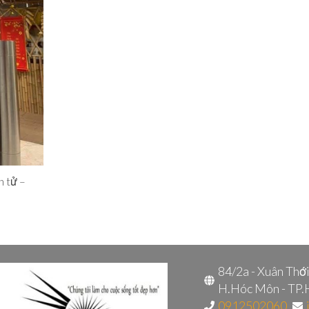
n tử –
84/2a - Xuân Thớ
H.Hóc Môn - TP
0912502060