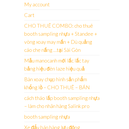
My account
Cart
CHO THUÊ COMBO: cho thuê
booth sampling nhựa + Standee +
vòng xoay may mắn + Dù quảng
cáo che nắng …tại Sài Gòn
Mẫu manocanh mới lắc lắc tay
bảng hiệu đèn laze hiệu quả
Bàn xoay chụp hình sản phẩm
khổng lồ – CHO THUÊ – BÁN
cách tháo lắp booth sampling nhựa
– làm cho nhãn hàng Salink pro
booth sampling nhựa
Xe đẩy bán hàng lưu động