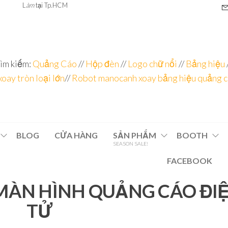
L
àm
tại Tp.HCM
ìm kiếm:
Quảng Cáo
//
Hộp đèn
//
Logo chữ nổi
//
Bảng hiệu
xoay tròn loại lớn
//
Robot manocanh xoay bảng hiệu quảng 
BLOG
CỬA HÀNG
SẢN PHẨM
BOOTH
SEASON SALE!
FACEBOOK
ÀN HÌNH QUẢNG CÁO ĐI
TỬ