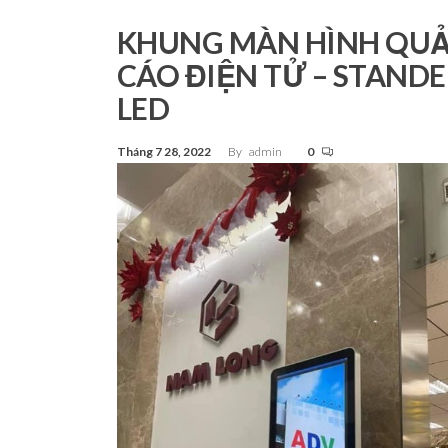
Tp.Hồ
Chí Minh
KHUNG MÀN HÌNH QU
CÁO ĐIỆN TỬ – STANDE
LED
Tháng 7 28, 2022
By
admin
0