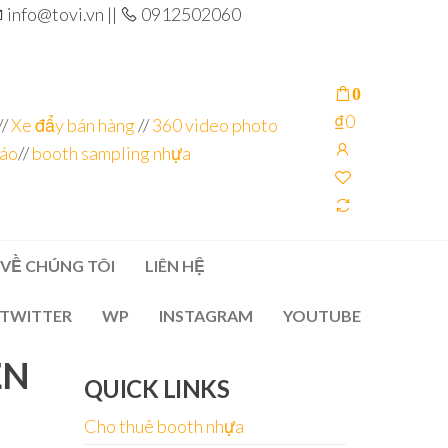
info@tovi.vn ||
0912502060
0
₫0
//
Xe đẩy bán hàng
//
360 video photo
cáo
//
booth sampling nhựa
VỀ CHÚNG TÔI
LIÊN HỆ
TWITTER
WP
INSTAGRAM
YOUTUBE
ỆN
QUICK LINKS
Cho thuê booth nhựa