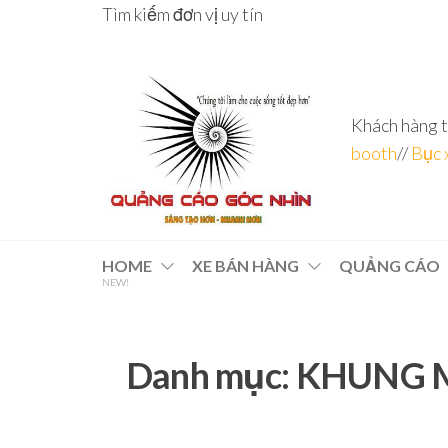
Skip
Tìm kiếm đơn vị uy tín
to
the
content
Khách hàng t
booth
//
Bục 
Đơn vị
Góc
Nhìn
chuyên
HOME
XE BÁN HÀNG
QUẢNG CÁO
Agency –
NEW!
nhà sản
sâu – 8
xuất
năm
POSM,
Quầy
kinh
Booth
Danh mục:
KHUNG M
nghiệm
Sampling,
Booth
trưng
bày, tủ
trưng
bày… tại