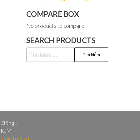
COMPARE BOX
No products to compare
SEARCH PRODUCTS
Tìm
kiếm
cho:
i Đông -
.HCM
info@tovi.vn