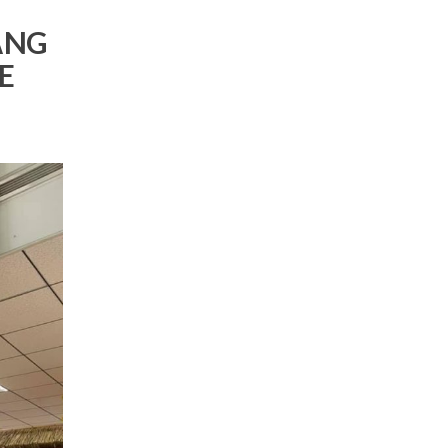
ẢNG
E