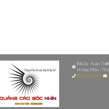
84/2a - Xuân Thớ
H.Hóc Môn - TP
0912502060