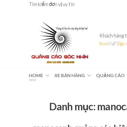
Skip
Tìm kiếm đơn vị uy tín
to
the
content
Khách hàng t
booth
//
Bục 
Đơn vị
Góc
Nhìn
chuyên
HOME
XE BÁN HÀNG
QUẢNG CÁO
Agency –
NEW!
nhà sản
sâu – 8
xuất
năm
POSM,
Quầy
kinh
Booth
Danh mục:
manoca
nghiệm
Sampling,
Booth
trưng
bày, tủ
trưng
bày… tại