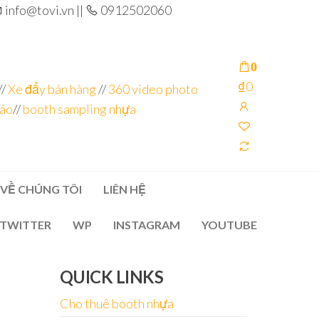
info@tovi.vn ||
0912502060
0
₫0
//
Xe đẩy bán hàng
//
360 video photo
cáo
//
booth sampling nhựa
VỀ CHÚNG TÔI
LIÊN HỆ
TWITTER
WP
INSTAGRAM
YOUTUBE
QUICK LINKS
Cho thuê booth nhựa