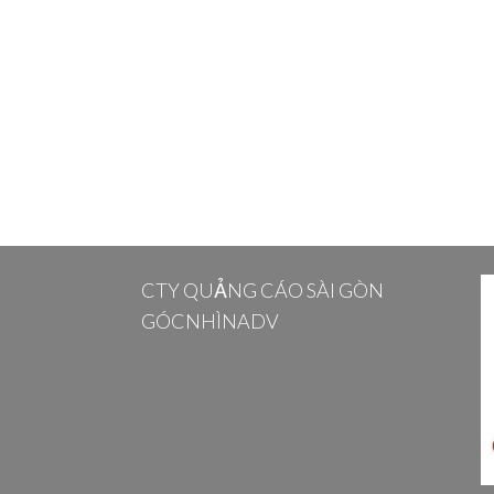
CTY QUẢNG CÁO SÀI GÒN
GÓCNHÌNADV