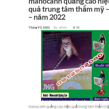
manocanh quảng cáo hiệ
Tp.Hồ
quả trung tâm thẩm mỹ –
Chí Minh
– năm 2022
Tháng 9 3, 2022
By
admin
0
manocanh quảng cáo hiệu quả trung tâm thẩm mỹ