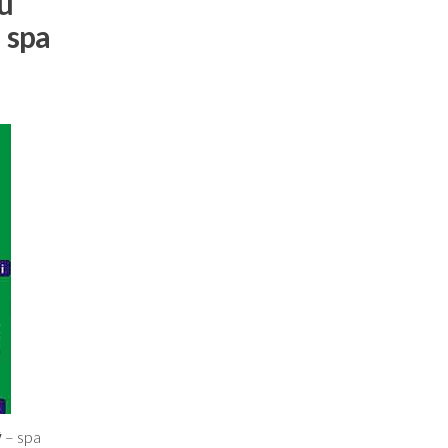
u
 spa
 – spa