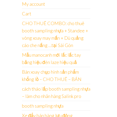
My account
Cart
CHO THUÊ COMBO: cho thuê
booth sampling nhựa + Standee +
vòng xoay may mắn + Dù quảng
cáo che nắng …tại Sài Gòn
Mẫu manocanh mới lắc lắc tay
bảng hiệu đèn laze hiệu quả
Bàn xoay chụp hình sản phẩm
khổng lồ – CHO THUÊ – BÁN
cách tháo lắp booth sampling nhựa
– làm cho nhãn hàng Salink pro
booth sampling nhựa
Xe đẩy bán hàng lưu động