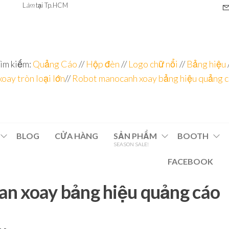
L
àm
tại Tp.HCM
ìm kiếm:
Quảng Cáo
//
Hộp đèn
//
Logo chữ nổi
//
Bảng hiệu
xoay tròn loại lớn
//
Robot manocanh xoay bảng hiệu quảng 
BLOG
CỬA HÀNG
SẢN PHẨM
BOOTH
SEASON SALE!
FACEBOOK
n xoay bảng hiệu quảng cáo