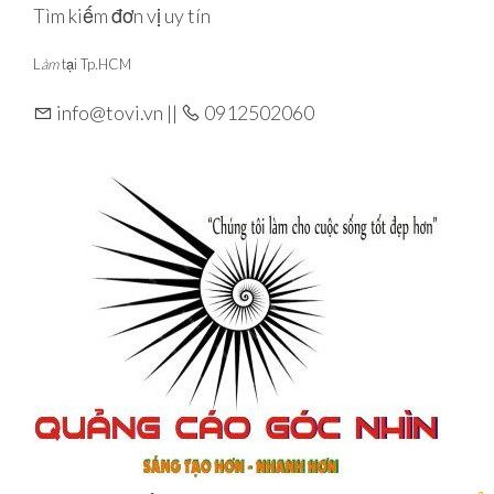
Skip
Tìm kiếm đơn vị uy tín
to
L
àm
tại Tp.HCM
the
content
info@tovi.vn ||
0912502060