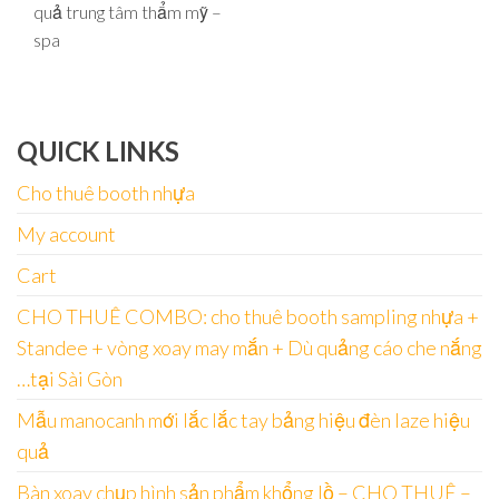
quả trung tâm thẩm mỹ –
spa
QUICK LINKS
Cho thuê booth nhựa
My account
Cart
CHO THUÊ COMBO: cho thuê booth sampling nhựa +
Standee + vòng xoay may mắn + Dù quảng cáo che nắng
…tại Sài Gòn
Mẫu manocanh mới lắc lắc tay bảng hiệu đèn laze hiệu
quả
Bàn xoay chụp hình sản phẩm khổng lồ – CHO THUÊ –