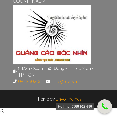
GÓCNHÌNADV
84/2a - Xuân Thới Đông - H.Hóc Môn -
TP.HCM
0912502060
info@tovi.vn
Theme by
EnvoThemes
Hotline: 0568 929 686