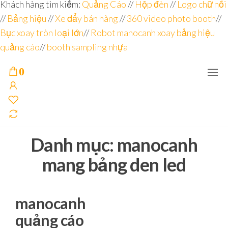
Đơn vị
Góc
Khách hàng tìm kiếm:
Quảng Cáo
//
Hộp đèn
//
Logo chữ nổi
Nhìn
chuyên
//
Bảng hiệu
Agency –
//
Xe đẩy bán hàng
//
360 video photo booth
//
nhà sản
sâu – 8
Bục xoay tròn loại lớn
//
Robot manocanh xoay bảng hiệu
xuất
năm
POSM,
quảng cáo
//
booth sampling nhựa
Quầy
kinh
Booth
nghiệm
Sampling,
0
Booth
trưng
bày, tủ
trưng
bày… tại
Tp.Hồ
Chí Minh
Danh mục:
manocanh
mang bảng den led
manocanh
quảng cáo