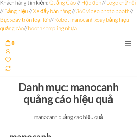
Đơn vị
Góc
Khách hàng tìm kiếm:
Quảng Cáo
//
Hộp đèn
//
Logo chữ nổi
Nhìn
chuyên
//
Bảng hiệu
Agency –
//
Xe đẩy bán hàng
//
360 video photo booth
//
nhà sản
sâu – 8
Bục xoay tròn loại lớn
//
Robot manocanh xoay bảng hiệu
xuất
năm
POSM,
quảng cáo
//
booth sampling nhựa
Quầy
kinh
Booth
nghiệm
Sampling,
0
Booth
trưng
bày, tủ
trưng
bày… tại
Tp.Hồ
Chí Minh
Danh mục:
manocanh
quảng cáo hiệu quả
manocanh quảng cáo hiệu quả
manocanh