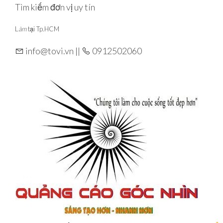
Skip
Tìm kiếm đơn vị uy tín
to
L
àm
tại Tp.HCM
the
content
info@tovi.vn ||
0912502060