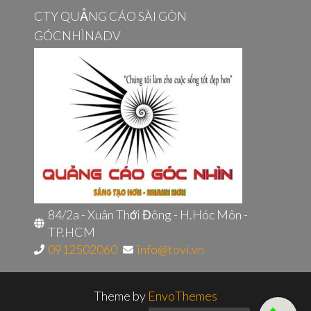
CTY QUẢNG CÁO SÀI GÒN
GÓCNHÌNADV
84/2a - Xuân Thới Đông - H.Hóc Môn -
TP.HCM
0912502060
info@tovi.vn
Theme by
EnvoThemes