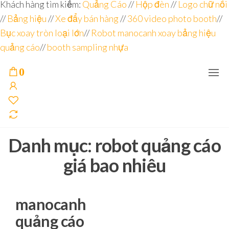
Đơn vị
Góc
Khách hàng tìm kiếm:
Quảng Cáo
//
Hộp đèn
//
Logo chữ nổi
Nhìn
chuyên
//
Bảng hiệu
Agency –
//
Xe đẩy bán hàng
//
360 video photo booth
//
nhà sản
sâu – 8
Bục xoay tròn loại lớn
//
Robot manocanh xoay bảng hiệu
xuất
năm
POSM,
quảng cáo
//
booth sampling nhựa
Quầy
kinh
Booth
nghiệm
Sampling,
0
Booth
trưng
bày, tủ
trưng
bày… tại
Tp.Hồ
Chí Minh
Danh mục:
robot quảng cáo
giá bao nhiêu
manocanh
quảng cáo