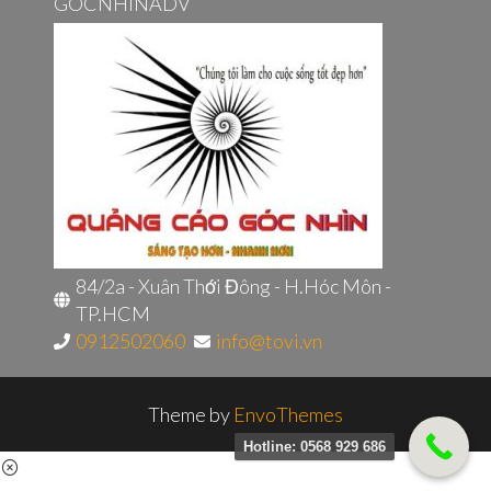
GÓCNHÌNADV
84/2a - Xuân Thới Đông - H.Hóc Môn -
TP.HCM
0912502060
info@tovi.vn
Theme by
EnvoThemes
Hotline: 0568 929 686