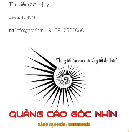
Skip
Tìm kiếm đơn vị uy tín
to
L
àm
tại Tp.HCM
the
content
info@tovi.vn ||
0912502060