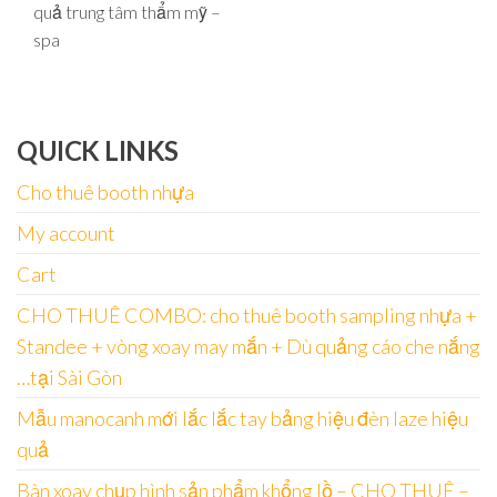
quả trung tâm thẩm mỹ –
spa
QUICK LINKS
Cho thuê booth nhựa
My account
Cart
CHO THUÊ COMBO: cho thuê booth sampling nhựa +
Standee + vòng xoay may mắn + Dù quảng cáo che nắng
…tại Sài Gòn
Mẫu manocanh mới lắc lắc tay bảng hiệu đèn laze hiệu
quả
Bàn xoay chụp hình sản phẩm khổng lồ – CHO THUÊ –