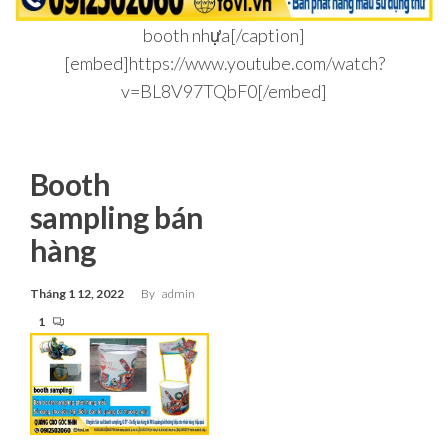
booth nhựa[/caption]
[embed]https://www.youtube.com/watch?
v=BL8V97TQbF0[/embed]
Booth
sampling bán
hàng
Tháng 1 12, 2022
By
admin
1