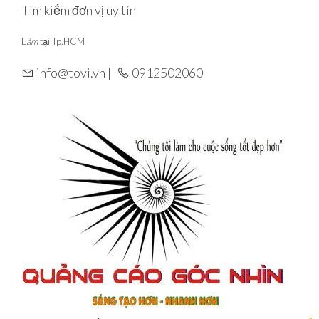
Skip
Tìm kiếm đơn vị uy tín
to
L
àm
tại Tp.HCM
the
content
info@tovi.vn ||
0912502060