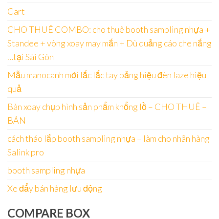
Cart
CHO THUÊ COMBO: cho thuê booth sampling nhựa +
Standee + vòng xoay may mắn + Dù quảng cáo che nắng
…tại Sài Gòn
Mẫu manocanh mới lắc lắc tay bảng hiệu đèn laze hiệu
quả
Bàn xoay chụp hình sản phẩm khổng lồ – CHO THUÊ –
BÁN
cách tháo lắp booth sampling nhựa – làm cho nhãn hàng
Salink pro
booth sampling nhựa
Xe đẩy bán hàng lưu động
COMPARE BOX