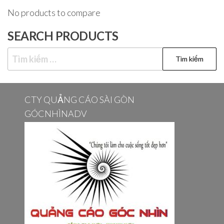
No products to compare
SEARCH PRODUCTS
Tìm
kiếm
cho:
CTY QUẢNG CÁO SÀI GÒN
GÓCNHÌNADV