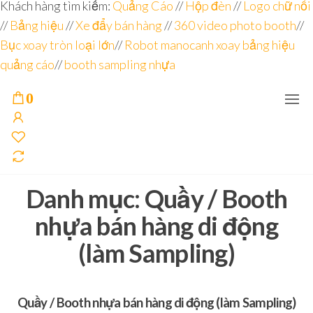
Đơn vị
Góc
Khách hàng tìm kiếm:
Quảng Cáo
//
Hộp đèn
//
Logo chữ nổi
Nhìn
chuyên
//
Bảng hiệu
Agency –
//
Xe đẩy bán hàng
//
360 video photo booth
//
nhà sản
sâu – 8
Bục xoay tròn loại lớn
//
Robot manocanh xoay bảng hiệu
xuất
năm
POSM,
quảng cáo
//
booth sampling nhựa
Quầy
kinh
Booth
nghiệm
Sampling,
0
Booth
trưng
bày, tủ
trưng
bày… tại
Tp.Hồ
Chí Minh
Danh mục:
Quầy / Booth
nhựa bán hàng di động
(làm Sampling)
Quầy / Booth nhựa bán hàng di động (làm Sampling)