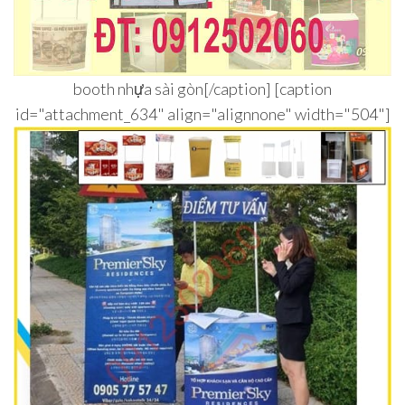
booth nhựa sài gòn[/caption] [caption
id="attachment_634" align="alignnone" width="504"]