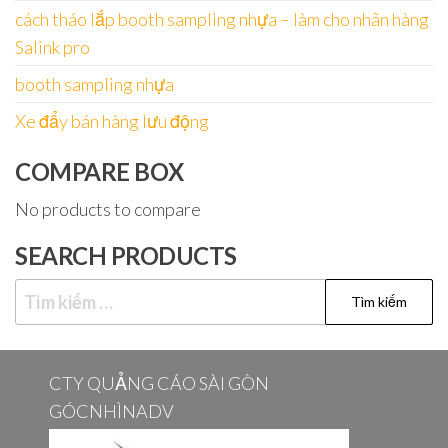
cách tháo lắp booth sampling nhựa – làm cho nhãn hàng
Salink pro
booth sampling nhựa
Xe đẩy bán hàng lưu động
COMPARE BOX
No products to compare
SEARCH PRODUCTS
Tìm
kiếm
cho:
CTY QUẢNG CÁO SÀI GÒN
GÓCNHÌNADV