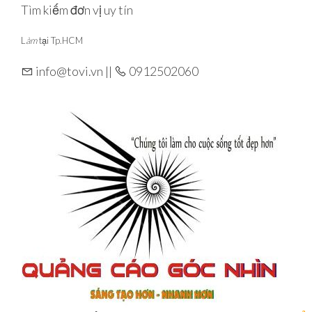
Skip
Tìm kiếm đơn vị uy tín
to
L
àm
tại Tp.HCM
the
content
info@tovi.vn ||
0912502060