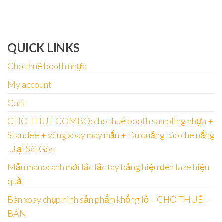
cho:
QUICK LINKS
Cho thuê booth nhựa
My account
Cart
CHO THUÊ COMBO: cho thuê booth sampling nhựa +
Standee + vòng xoay may mắn + Dù quảng cáo che nắng
…tại Sài Gòn
Mẫu manocanh mới lắc lắc tay bảng hiệu đèn laze hiệu
quả
Bàn xoay chụp hình sản phẩm khổng lồ – CHO THUÊ –
BÁN