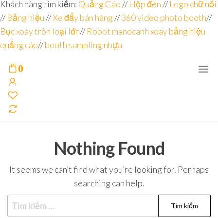
Đơn vị
Góc
Khách hàng tìm kiếm:
Quảng Cáo
//
Hộp đèn
//
Logo chữ nổi
Nhìn
chuyên
//
Bảng hiệu
Agency –
//
Xe đẩy bán hàng
//
360 video photo booth
//
nhà sản
sâu – 8
Bục xoay tròn loại lớn
//
Robot manocanh xoay bảng hiệu
xuất
năm
POSM,
quảng cáo
//
booth sampling nhựa
Quầy
kinh
Booth
nghiệm
Sampling,
0
Booth
trưng
bày, tủ
trưng
bày… tại
Tp.Hồ
Chí Minh
Nothing Found
It seems we can’t find what you’re looking for. Perhaps
searching can help.
Tìm
kiếm