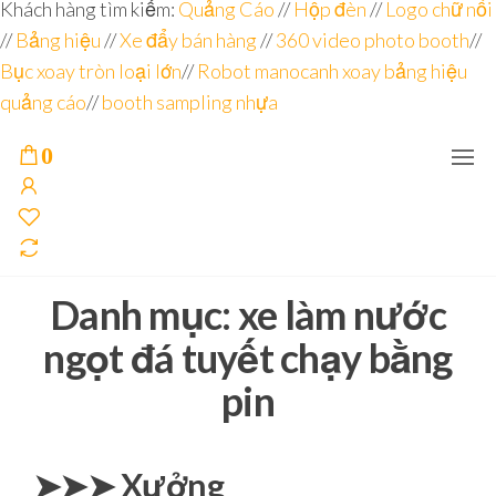
Đơn vị
Góc
Khách hàng tìm kiếm:
Quảng Cáo
//
Hộp đèn
//
Logo chữ nổi
Nhìn
chuyên
//
Bảng hiệu
Agency –
//
Xe đẩy bán hàng
//
360 video photo booth
//
nhà sản
sâu – 8
Bục xoay tròn loại lớn
//
Robot manocanh xoay bảng hiệu
xuất
năm
POSM,
quảng cáo
//
booth sampling nhựa
Quầy
kinh
Booth
nghiệm
Sampling,
0
Booth
trưng
bày, tủ
trưng
bày… tại
Tp.Hồ
Chí Minh
Danh mục:
xe làm nước
ngọt đá tuyết chạy bằng
pin
➤➤➤ Xưởng