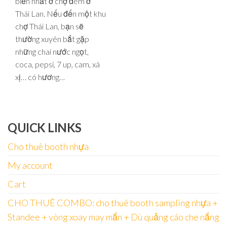
biến nhất ở chợ đêm ở
Thái Lan. Nếu đến một khu
chợ Thái Lan, bạn sẽ
thường xuyên bắt gặp
những chai nước ngọt,
coca, pepsi, 7 up, cam, xá
xị… có hương…
QUICK LINKS
Cho thuê booth nhựa
My account
Cart
CHO THUÊ COMBO: cho thuê booth sampling nhựa +
Standee + vòng xoay may mắn + Dù quảng cáo che nắng