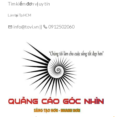
Skip
Tìm kiếm đơn vị uy tín
to
L
àm
tại Tp.HCM
the
content
info@tovi.vn ||
0912502060