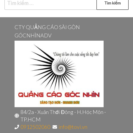
Tìm
kiếm
cho:
CTY QUẢNG CÁO SÀI GÒN
GÓCNHÌNADV
84/2a - Xuân Thới Đông - H.Hóc Môn -
TP.HCM
0912502060
info@tovi.vn