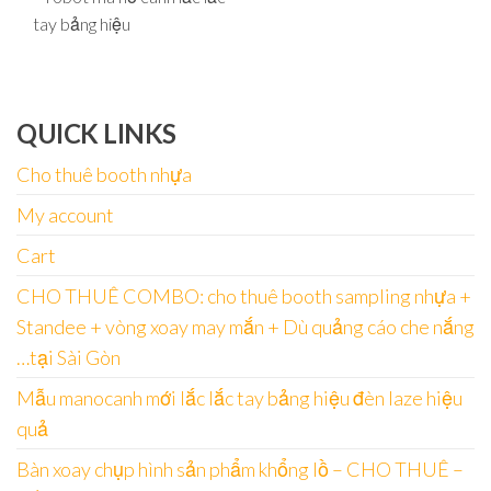
tay bảng hiệu
QUICK LINKS
Cho thuê booth nhựa
My account
Cart
CHO THUÊ COMBO: cho thuê booth sampling nhựa +
Standee + vòng xoay may mắn + Dù quảng cáo che nắng
…tại Sài Gòn
Mẫu manocanh mới lắc lắc tay bảng hiệu đèn laze hiệu
quả
Bàn xoay chụp hình sản phẩm khổng lồ – CHO THUÊ –