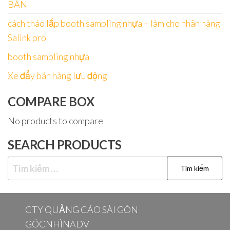
BÁN
cách tháo lắp booth sampling nhựa – làm cho nhãn hàng
Salink pro
booth sampling nhựa
Xe đẩy bán hàng lưu động
COMPARE BOX
No products to compare
SEARCH PRODUCTS
Tìm
kiếm
cho:
CTY QUẢNG CÁO SÀI GÒN
GÓCNHÌNADV