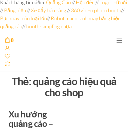
Đơn vị
Góc
Khách hàng tìm kiếm:
Quảng Cáo
//
Hộp đèn
//
Logo chữ nổi
Nhìn
chuyên
//
Bảng hiệu
Agency –
//
Xe đẩy bán hàng
//
360 video photo booth
//
nhà sản
sâu – 8
Bục xoay tròn loại lớn
//
Robot manocanh xoay bảng hiệu
xuất
năm
POSM,
quảng cáo
//
booth sampling nhựa
Quầy
kinh
Booth
nghiệm
Sampling,
0
Booth
trưng
bày, tủ
trưng
bày… tại
Tp.Hồ
Chí Minh
Thẻ:
quảng cáo hiệu quả
cho shop
Xu hướng
quảng cáo –