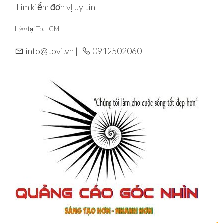
Skip
Tìm kiếm đơn vị uy tín
to
L
àm
tại Tp.HCM
the
content
info@tovi.vn ||
0912502060