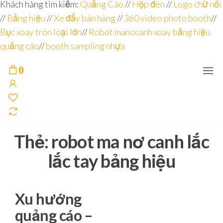
Đơn vị
Góc
Khách hàng tìm kiếm:
Quảng Cáo
//
Hộp đèn
//
Logo chữ nổi
Nhìn
chuyên
//
Bảng hiệu
Agency –
//
Xe đẩy bán hàng
//
360 video photo booth
//
nhà sản
sâu – 8
Bục xoay tròn loại lớn
//
Robot manocanh xoay bảng hiệu
xuất
năm
POSM,
quảng cáo
//
booth sampling nhựa
Quầy
kinh
Booth
nghiệm
Sampling,
0
Booth
trưng
bày, tủ
trưng
bày… tại
Tp.Hồ
Chí Minh
Thẻ:
robot ma nơ canh lắc
lắc tay bảng hiệu
Xu hướng
quảng cáo –