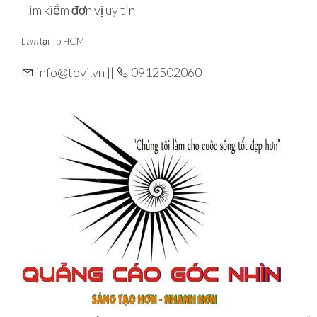
Skip
Tìm kiếm đơn vị uy tín
to
L
àm
tại Tp.HCM
the
content
info@tovi.vn ||
0912502060