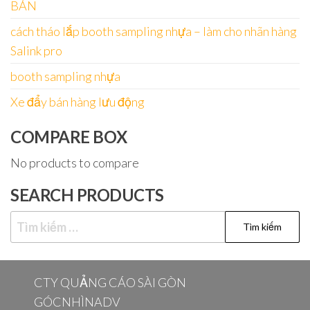
BÁN
cách tháo lắp booth sampling nhựa – làm cho nhãn hàng
Salink pro
booth sampling nhựa
Xe đẩy bán hàng lưu động
COMPARE BOX
No products to compare
SEARCH PRODUCTS
Tìm
kiếm
cho:
CTY QUẢNG CÁO SÀI GÒN
GÓCNHÌNADV