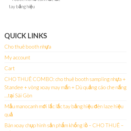
tay bảng hiệu
QUICK LINKS
Cho thuê booth nhựa
My account
Cart
CHO THUÊ COMBO: cho thuê booth sampling nhựa +
Standee + vòng xoay may mắn + Dù quảng cáo che nắng
…tại Sài Gòn
Mẫu manocanh mới lắc lắc tay bảng hiệu đèn laze hiệu
quả
Bàn xoay chụp hình sản phẩm khổng lồ – CHO THUÊ –