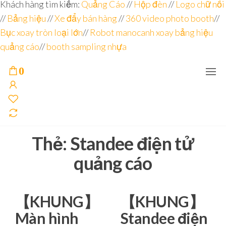
Đơn vị
Góc
Khách hàng tìm kiếm:
Quảng Cáo
//
Hộp đèn
//
Logo chữ nổi
Nhìn
chuyên
//
Bảng hiệu
Agency –
//
Xe đẩy bán hàng
//
360 video photo booth
//
nhà sản
sâu – 8
Bục xoay tròn loại lớn
//
Robot manocanh xoay bảng hiệu
xuất
năm
POSM,
quảng cáo
//
booth sampling nhựa
Quầy
kinh
Booth
nghiệm
Sampling,
0
Booth
trưng
bày, tủ
trưng
bày… tại
Tp.Hồ
Chí Minh
Thẻ:
Standee điện tử
quảng cáo
【KHUNG】
【KHUNG】
Màn hình
Standee điện