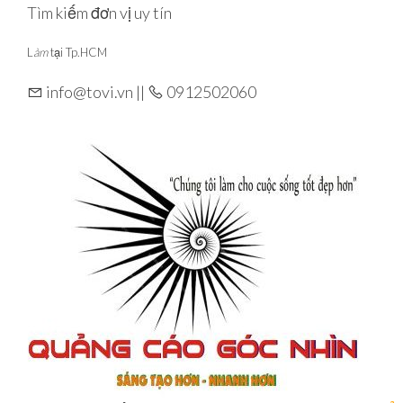
Skip
Tìm kiếm đơn vị uy tín
to
L
àm
tại Tp.HCM
the
content
info@tovi.vn ||
0912502060