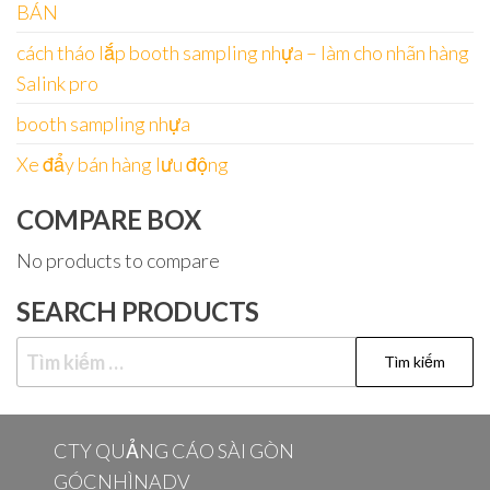
BÁN
cách tháo lắp booth sampling nhựa – làm cho nhãn hàng
Salink pro
booth sampling nhựa
Xe đẩy bán hàng lưu động
COMPARE BOX
No products to compare
SEARCH PRODUCTS
Tìm
kiếm
cho:
CTY QUẢNG CÁO SÀI GÒN
GÓCNHÌNADV