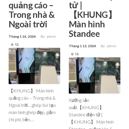
quảng cáo –
tử |
Trong nhà &
【KHUNG】
Ngoài trời
Màn hình
Standee
Tháng 1 14, 2024
By
admin
0
Tháng 1 13, 2024
By
admin
0
【KHUNG】 Màn hình
quảng cáo – Trong nhà &
Xưởng sản
Ngoài trời….ghép tivi tạo
xuất【KHUNG】
màn hình ghép đẹp, giảm
Standee điện tử |
chi phí, bền….
【KHUNG】 Màn hình
Standee…quảng cáo &