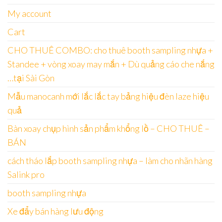
My account
Cart
CHO THUÊ COMBO: cho thuê booth sampling nhựa +
Standee + vòng xoay may mắn + Dù quảng cáo che nắng
…tại Sài Gòn
Mẫu manocanh mới lắc lắc tay bảng hiệu đèn laze hiệu
quả
Bàn xoay chụp hình sản phẩm khổng lồ – CHO THUÊ –
BÁN
cách tháo lắp booth sampling nhựa – làm cho nhãn hàng
Salink pro
booth sampling nhựa
Xe đẩy bán hàng lưu động