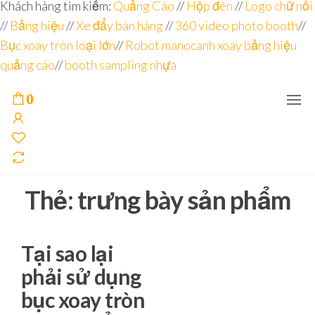
Đơn vị
Góc
Khách hàng tìm kiếm:
Quảng Cáo
//
Hộp đèn
//
Logo chữ nổi
Nhìn
chuyên
//
Bảng hiệu
Agency –
//
Xe đẩy bán hàng
//
360 video photo booth
//
nhà sản
sâu – 8
Bục xoay tròn loại lớn
//
Robot manocanh xoay bảng hiệu
xuất
năm
POSM,
quảng cáo
//
booth sampling nhựa
Quầy
kinh
Booth
nghiệm
Sampling,
0
Booth
trưng
bày, tủ
trưng
bày… tại
Tp.Hồ
Chí Minh
Thẻ:
trưng bày sản phẩm
Tại sao lại
phải sử dụng
bục xoay tròn