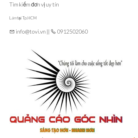
Skip
Tìm kiếm đơn vị uy tín
to
L
àm
tại Tp.HCM
the
content
info@tovi.vn ||
0912502060