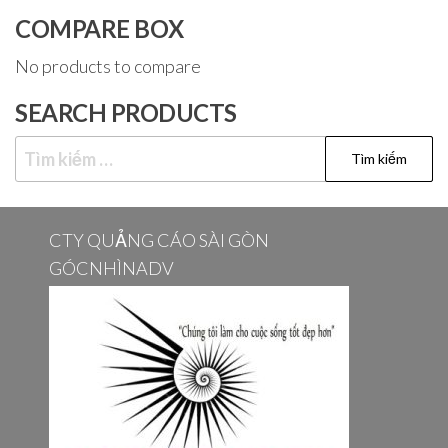
COMPARE BOX
No products to compare
SEARCH PRODUCTS
Tìm
kiếm
cho:
CTY QUẢNG CÁO SÀI GÒN
GÓCNHÌNADV