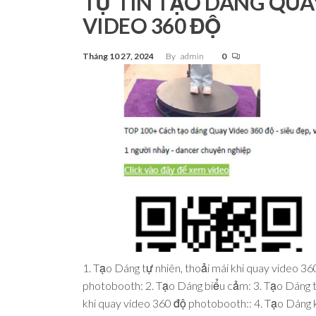
TỰ TIN TẠO DÁNG QUA
Tp.Hồ
VIDEO 360 ĐỘ
Chí Minh
Tháng 10 27, 2024
By
admin
0
1. Tạo Dáng tự nhiên, thoải mái khi quay video 36
photobooth: 2. Tạo Dáng biểu cảm: 3. Tạo Dáng 
khi quay video 360 độ photobooth:: 4. Tạo Dáng 