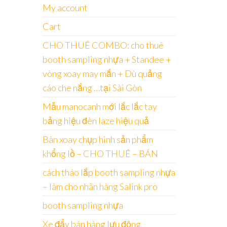
My account
Cart
CHO THUÊ COMBO: cho thuê
booth sampling nhựa + Standee +
vòng xoay may mắn + Dù quảng
cáo che nắng …tại Sài Gòn
Mẫu manocanh mới lắc lắc tay
bảng hiệu đèn laze hiệu quả
Bàn xoay chụp hình sản phẩm
khổng lồ – CHO THUÊ – BÁN
cách tháo lắp booth sampling nhựa
– làm cho nhãn hàng Salink pro
booth sampling nhựa
Xe đẩy bán hàng lưu động