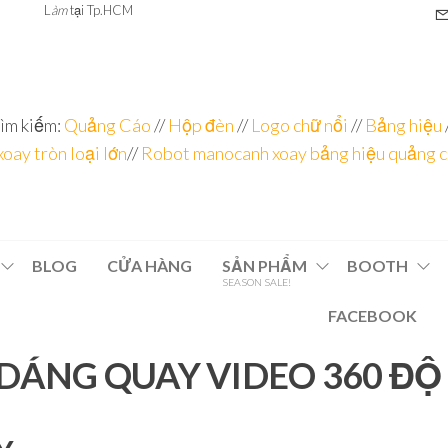
L
àm
tại Tp.HCM
ìm kiếm:
Quảng Cáo
//
Hộp đèn
//
Logo chữ nổi
//
Bảng hiệu
xoay tròn loại lớn
//
Robot manocanh xoay bảng hiệu quảng 
BLOG
CỬA HÀNG
SẢN PHẨM
BOOTH
SEASON SALE!
FACEBOOK
 DÁNG QUAY VIDEO 360 ĐỘ