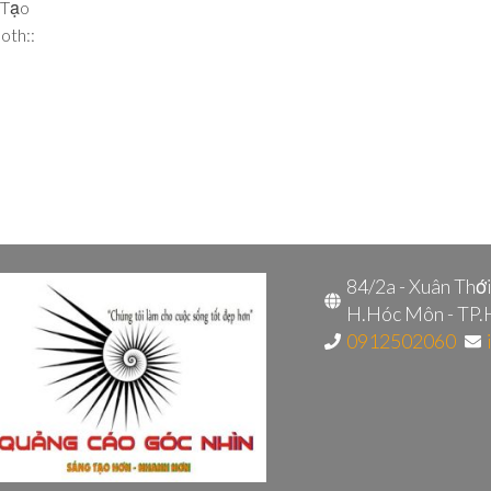
 Tạo
oth::
84/2a - Xuân Thớ
H.Hóc Môn - TP
0912502060