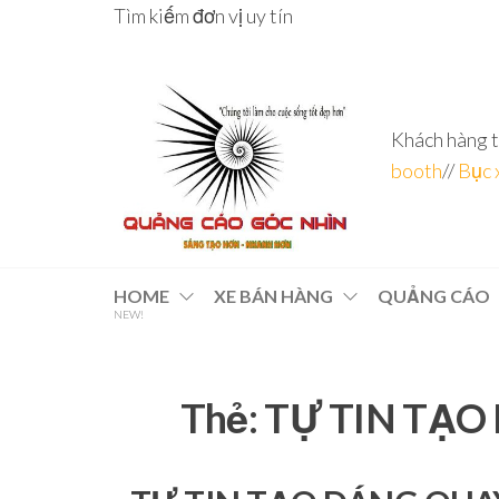
Skip
Tìm kiếm đơn vị uy tín
to
the
content
Khách hàng t
booth
//
Bục 
Đơn vị
Góc
Nhìn
chuyên
HOME
XE BÁN HÀNG
QUẢNG CÁO
Agency –
NEW!
nhà sản
sâu – 8
xuất
năm
POSM,
Quầy
kinh
Booth
Thẻ:
TỰ TIN TẠO
nghiệm
Sampling,
Booth
trưng
bày, tủ
trưng
bày… tại