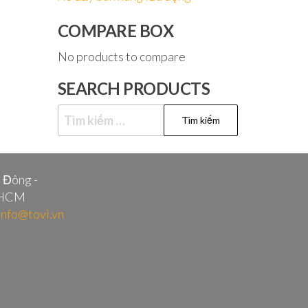
COMPARE BOX
No products to compare
SEARCH PRODUCTS
Tìm
kiếm
cho:
i Đông -
.HCM
info@tovi.vn