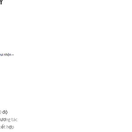
Y
0 độ
tương tác
kết hợp