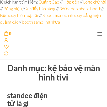
Đơn vị
Góc
Khách hàng tìm kiếm:
Quảng Cáo
//
Hộp đèn
//
Logo chữ nổi
Nhìn
chuyên
//
Bảng hiệu
Agency –
//
Xe đẩy bán hàng
//
360 video photo booth
//
nhà sản
sâu – 8
Bục xoay tròn loại lớn
//
Robot manocanh xoay bảng hiệu
xuất
năm
POSM,
quảng cáo
//
booth sampling nhựa
Quầy
kinh
Booth
nghiệm
Sampling,
0
Booth
trưng
bày, tủ
trưng
bày… tại
Tp.Hồ
Chí Minh
Danh mục:
kệ bảo vệ màn
hình tivi
standee điện
tử là gì