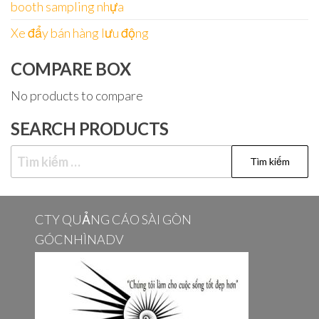
booth sampling nhựa
Xe đẩy bán hàng lưu động
COMPARE BOX
No products to compare
SEARCH PRODUCTS
Tìm
kiếm
cho:
CTY QUẢNG CÁO SÀI GÒN
GÓCNHÌNADV