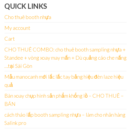
QUICK LINKS
Cho thuê booth nhựa
My account
Cart
CHO THUÊ COMBO: cho thuê booth sampling nhựa +
Standee + vòng xoay may mắn + Dù quảng cáo che nắng
…tại Sài Gòn
Mẫu manocanh mới lắc lắc tay bảng hiệu đèn laze hiệu
quả
Bàn xoay chụp hình sản phẩm khổng lồ – CHO THUÊ –
BÁN
cách tháo lắp booth sampling nhựa – làm cho nhãn hàng
Salink pro