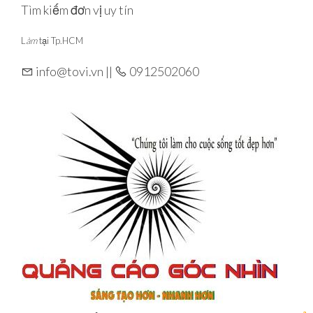
Skip
Tìm kiếm đơn vị uy tín
to
L
àm
tại Tp.HCM
the
content
info@tovi.vn ||
0912502060