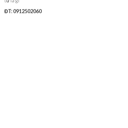
tử là gì
ĐT: 0912502060