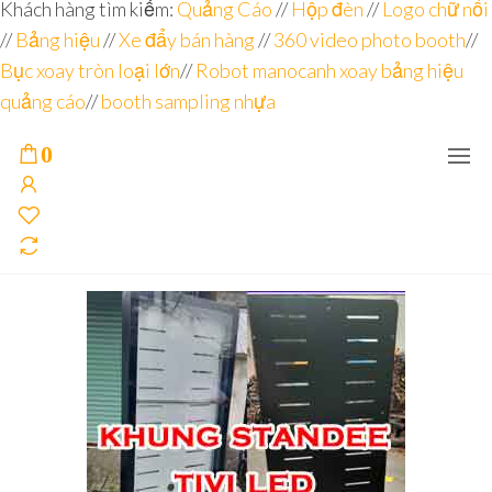
Đơn vị
Góc
Khách hàng tìm kiếm:
Quảng Cáo
//
Hộp đèn
//
Logo chữ nổi
Nhìn
chuyên
//
Bảng hiệu
Agency –
//
Xe đẩy bán hàng
//
360 video photo booth
//
nhà sản
sâu – 8
Bục xoay tròn loại lớn
//
Robot manocanh xoay bảng hiệu
xuất
năm
POSM,
quảng cáo
//
booth sampling nhựa
Quầy
kinh
Booth
nghiệm
Sampling,
0
Booth
trưng
bày, tủ
trưng
bày… tại
Tp.Hồ
Chí Minh