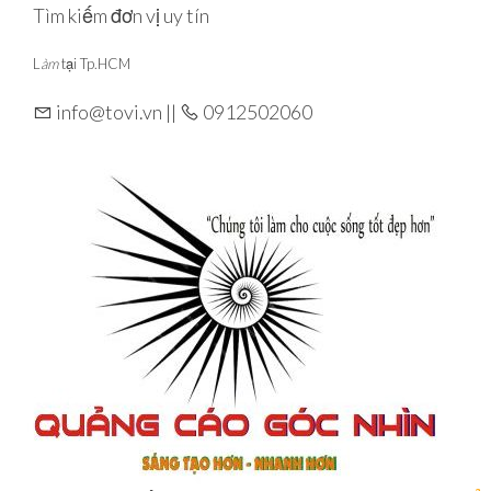
Skip
Tìm kiếm đơn vị uy tín
to
L
àm
tại Tp.HCM
the
content
info@tovi.vn ||
0912502060