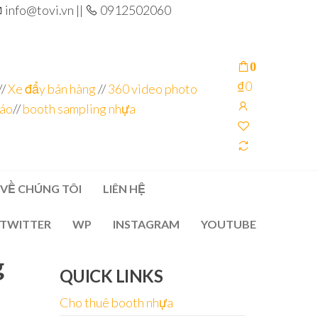
info@tovi.vn ||
0912502060
0
₫0
//
Xe đẩy bán hàng
//
360 video photo
cáo
//
booth sampling nhựa
VỀ CHÚNG TÔI
LIÊN HỆ
TWITTER
WP
INSTAGRAM
YOUTUBE
g
QUICK LINKS
Cho thuê booth nhựa