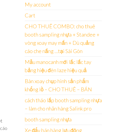
My account
Cart
CHO THUÊ COMBO: cho thuê
booth sampling nhựa + Standee +
vòng xoay may mắn + Dù quảng
cáo che nắng …tại Sài Gòn
Mẫu manocanh mới lắc lắc tay
bảng hiệu đèn laze hiệu quả
Bàn xoay chụp hình sản phẩm
khổng lồ – CHO THUÊ – BÁN
cách tháo lắp booth sampling nhựa
– làm cho nhãn hàng Salink pro
booth sampling nhựa
ệt
 cáo
Xe đẩy bán hàng lưu động