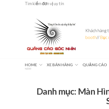
Skip
Tìm kiếm đơn vị uy tín
to
the
content
Khách hàng t
booth
//
Bục 
Đơn vị
Góc
Nhìn
chuyên
HOME
XE BÁN HÀNG
QUẢNG CÁO
Agency –
NEW!
nhà sản
sâu – 8
xuất
năm
POSM,
Quầy
kinh
Booth
Danh mục:
Màn Hìn
nghiệm
Sampling,
Booth
trưng
bày, tủ
trưng
bày… tại