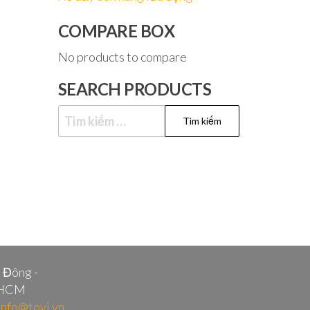
COMPARE BOX
No products to compare
SEARCH PRODUCTS
Tìm
kiếm
cho:
i Đông -
.HCM
info@tovi.vn