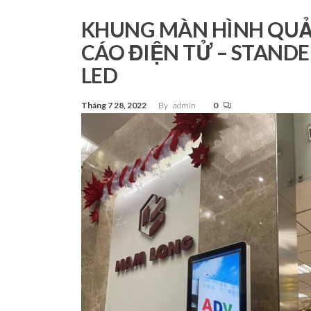
Tp.Hồ
Chí Minh
KHUNG MÀN HÌNH QU
CÁO ĐIỆN TỬ – STANDE
LED
Tháng 7 28, 2022
By
admin
0