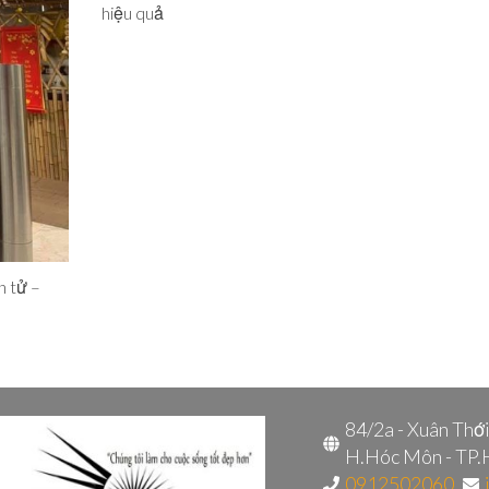
hiệu quả
n tử –
84/2a - Xuân Thớ
H.Hóc Môn - TP
0912502060