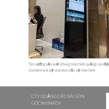
Tìm xưởng sản xuất khung màn hình quảng cáo điệ
standee led, kệ standee bảo vệ màn hình
CTY QUẢNG CÁO SÀI GÒN
GÓCNHÌNADV