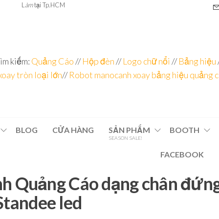
L
àm
tại Tp.HCM
ìm kiếm:
Quảng Cáo
//
Hộp đèn
//
Logo chữ nổi
//
Bảng hiệu
xoay tròn loại lớn
//
Robot manocanh xoay bảng hiệu quảng 
BLOG
CỬA HÀNG
SẢN PHẨM
BOOTH
SEASON SALE!
FACEBOOK
h Quảng Cáo dạng chân đứn
Standee led