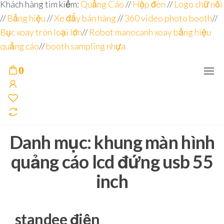
Đơn vị
Góc
Khách hàng tìm kiếm:
Quảng Cáo
//
Hộp đèn
//
Logo chữ nổi
Nhìn
chuyên
//
Bảng hiệu
Agency –
//
Xe đẩy bán hàng
//
360 video photo booth
//
nhà sản
sâu – 8
Bục xoay tròn loại lớn
//
Robot manocanh xoay bảng hiệu
xuất
năm
POSM,
quảng cáo
//
booth sampling nhựa
Quầy
kinh
Booth
nghiệm
Sampling,
0
Booth
trưng
bày, tủ
trưng
bày… tại
Tp.Hồ
Chí Minh
Danh mục:
khung màn hình
quảng cáo lcd đứng usb 55
inch
standee điện