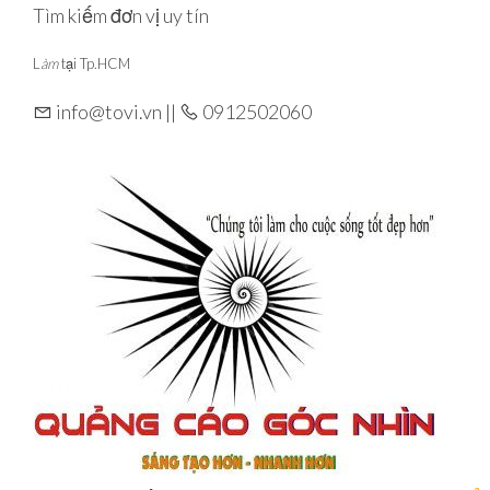
Skip
Tìm kiếm đơn vị uy tín
to
L
àm
tại Tp.HCM
the
content
info@tovi.vn ||
0912502060