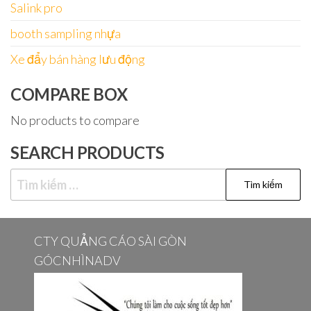
Salink pro
booth sampling nhựa
Xe đẩy bán hàng lưu động
COMPARE BOX
No products to compare
SEARCH PRODUCTS
Tìm
kiếm
cho:
CTY QUẢNG CÁO SÀI GÒN
GÓCNHÌNADV