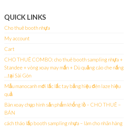
QUICK LINKS
Cho thuê booth nhựa
My account
Cart
CHO THUÊ COMBO: cho thuê booth sampling nhựa +
Standee + vòng xoay may mắn + Dù quảng cáo che nắng
…tại Sài Gòn
Mẫu manocanh mới lắc lắc tay bảng hiệu đèn laze hiệu
quả
Bàn xoay chụp hình sản phẩm khổng lồ – CHO THUÊ –
BÁN
cách tháo lắp booth sampling nhựa – làm cho nhãn hàng