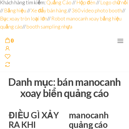
Đơn vị
Góc
Khách hàng tìm kiếm:
Quảng Cáo
//
Hộp đèn
//
Logo chữ nổi
Nhìn
chuyên
//
Bảng hiệu
Agency –
//
Xe đẩy bán hàng
//
360 video photo booth
//
nhà sản
sâu – 8
Bục xoay tròn loại lớn
//
Robot manocanh xoay bảng hiệu
xuất
năm
POSM,
quảng cáo
//
booth sampling nhựa
Quầy
kinh
Booth
nghiệm
Sampling,
0
Booth
trưng
bày, tủ
trưng
bày… tại
Tp.Hồ
Chí Minh
Danh mục:
bán manocanh
xoay biển quảng cáo
ĐIỀU GÌ XẢY
manocanh
RA KHI
quảng cáo