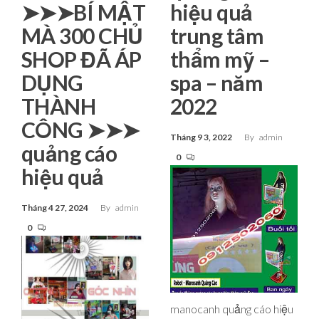
➤➤➤BÍ MẬT
hiệu quả
MÀ 300 CHỦ
trung tâm
SHOP ĐÃ ÁP
thẩm mỹ –
DỤNG
spa – năm
THÀNH
2022
CÔNG ➤➤➤
Tháng 9 3, 2022
By
admin
quảng cáo
0
hiệu quả
Tháng 4 27, 2024
By
admin
0
manocanh quảng cáo hiệu