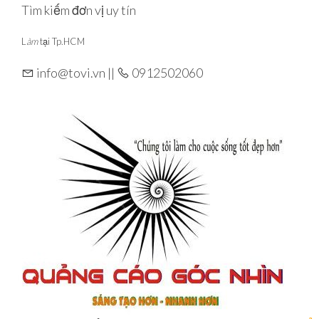
Skip
Tìm kiếm đơn vị uy tín
to
L
àm
tại Tp.HCM
the
content
info@tovi.vn ||
0912502060