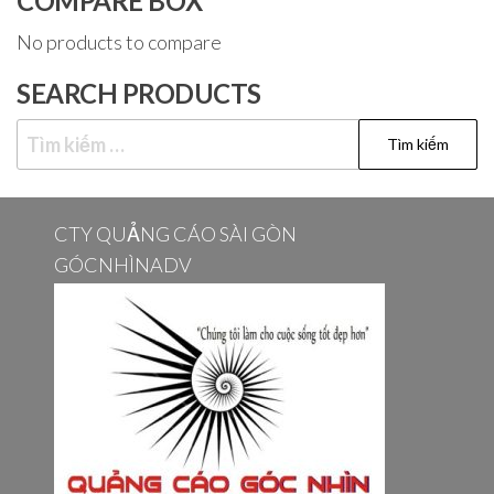
COMPARE BOX
No products to compare
SEARCH PRODUCTS
Tìm
kiếm
cho:
CTY QUẢNG CÁO SÀI GÒN
GÓCNHÌNADV