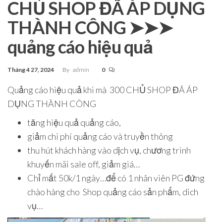
CHỦ SHOP ĐÃ ÁP DỤNG
THÀNH CÔNG ➤➤➤
quảng cáo hiệu quả
Tháng 4 27, 2024
By
admin
0
Quảng cáo hiệu quả khi mà 300 CHỦ SHOP ĐÃ ÁP
DỤNG THÀNH CÔNG
tăng hiệu quả quảng cáo,
giảm chi phí quảng cáo và truyền thông
thu hút khách hàng vào dịch vụ, chương trình
khuyến mãi sale off, giảm giá…
Chỉ mất 50k/1 ngày…để có 1 nhân viên PG đứng
chào hàng cho Shop quảng cáo sản phẩm, dich
vụ…