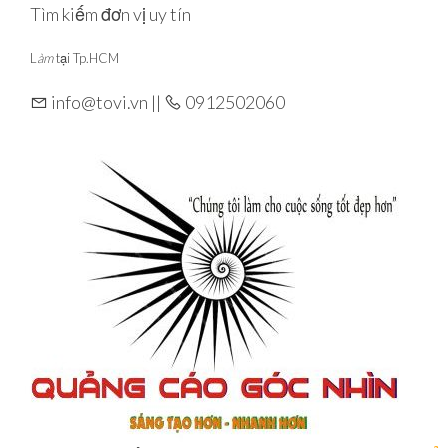
Skip
Tìm kiếm đơn vị uy tín
to
L
àm
tại Tp.HCM
the
content
info@tovi.vn ||
0912502060