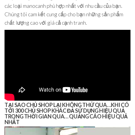
các loại manocanh phù hợp nhất với nhu cầu của bạn.
Chúng tôi cam kết cung cấp cho bạn những sản phẩm
chất lượng cao với giá cả cạnh tranh.
TẠI SAO CHỦ SHOP LẠI KHÔNG THỬ QUA…KHI CÓ
TỚI 300 CHỦ SHOP KHÁC ĐẢ SỬ DỤNG HIỆU QUẢ
TRONG THỜI GIAN QUA… QUẢNG CÁO HIỆU QUẢ
NHẤT