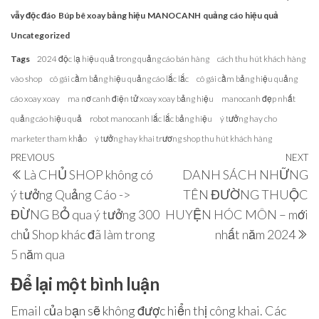
vẫy độc đáo
Búp bê xoay bảng hiệu
MANOCANH
quảng cáo hiệu quả
Uncategorized
Tags
2024 độc lạ hiệu quả trong quảng cáo bán hàng
cách thu hút khách hàng
vào shop
cô gái cầm bảng hiệu quảng cáo lắc lắc
cô gái cầm bảng hiệu quảng
cáo xoay xoay
ma nơ canh điện tử xoay xoay bảng hiệu
manocanh đẹp nhất
quảng cáo hiệu quả
robot manocanh lắc lắc bảng hiệu
ý tưởng hay cho
marketer tham khảo
ý tưởng hay khai trương shop thu hút khách hàng
Điều
Previous
PREVIOUS
NEXT
N
Là CHỦ SHOP không có
DANH SÁCH NHỮNG
hướng
Post
P
ý tưởng Quảng Cáo ->
TÊN ĐƯỜNG THUỘC
bài
ĐỪNG BỎ qua ý tưởng 300
HUYỆN HÓC MÔN – mới
viết
chủ Shop khác đã làm trong
nhất năm 2024
5 năm qua
Để lại một bình luận
Email của bạn sẽ không được hiển thị công khai.
Các