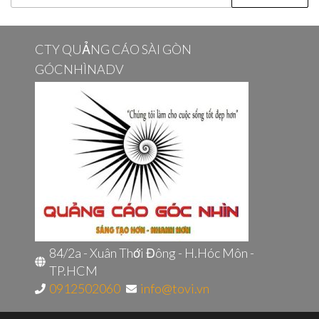
kiếm
cho:
CTY QUẢNG CÁO SÀI GÒN
GÓCNHÌNADV
84/2a - Xuân Thới Đông - H.Hóc Môn -
TP.HCM
0912502060
info@tovi.vn