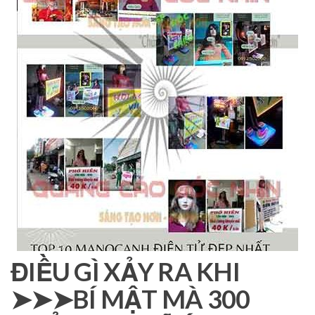
ĐIỀU GÌ XẢY RA KHI
➤➤➤BÍ MẬT MÀ 300