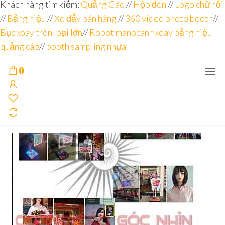
Đơn vị
Góc
Khách hàng tìm kiếm:
Quảng Cáo
//
Hộp đèn
//
Logo chữ nổi
Nhìn
chuyên
//
Bảng hiệu
Agency –
//
Xe đẩy bán hàng
//
360 video photo booth
//
nhà sản
sâu – 8
Bục xoay tròn loại lớn
//
Robot manocanh xoay bảng hiệu
xuất
năm
POSM,
quảng cáo
//
booth sampling nhựa
Quầy
kinh
Booth
nghiệm
Sampling,
0
Booth
trưng
bày, tủ
trưng
bày… tại
Tp.Hồ
Chí Minh