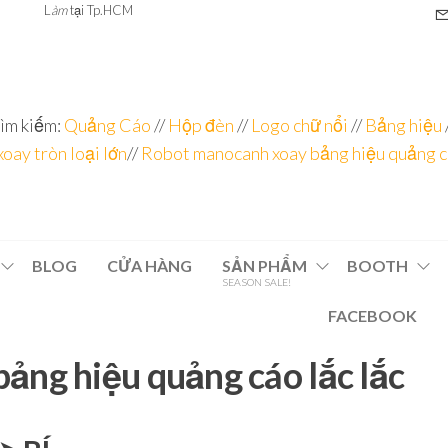
L
àm
tại Tp.HCM
ìm kiếm:
Quảng Cáo
//
Hộp đèn
//
Logo chữ nổi
//
Bảng hiệu
xoay tròn loại lớn
//
Robot manocanh xoay bảng hiệu quảng 
BLOG
CỬA HÀNG
SẢN PHẨM
BOOTH
SEASON SALE!
FACEBOOK
bảng hiệu quảng cáo lắc lắc