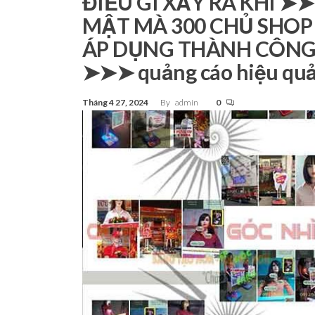
ĐIỀU GÌ XẢY RA KHI ➤
Tp.Hồ
MẬT MÀ 300 CHỦ SHOP
Chí Minh
ÁP DỤNG THÀNH CÔN
➤➤➤ quảng cáo hiệu qu
Tháng 4 27, 2024
By
admin
0