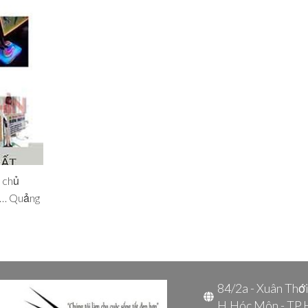
0 chủ
ua… Quảng
84/2a - Xuân Thớ
H.Hóc Môn - TP