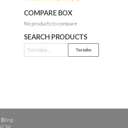
COMPARE BOX
No products to compare
SEARCH PRODUCTS
Tìm
kiếm
cho:
i Đông -
.HCM