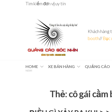
Skip
Tìm kiếm đơn vị uy tín
to
the
content
Khách hàng t
booth
//
Bục 
Đơn vị
Góc
Nhìn
chuyên
HOME
XE BÁN HÀNG
QUẢNG CÁO
Agency –
NEW!
nhà sản
sâu – 8
xuất
năm
POSM,
Quầy
kinh
Booth
Thẻ:
cô gái cầm 
nghiệm
Sampling,
Booth
trưng
bày, tủ
trưng
bày… tại