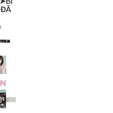
➤➤BÍ
 ĐÃ
G
ả