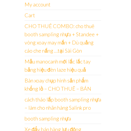
My account
Cart
CHO THUÊ COMBO: cho thuê
booth sampling nhựa + Standee +
vòng xoay may mắn + Dù quảng
cáo che nắng …tại Sài Gòn
Mẫu manocanh mới lắc lắc tay
bảng hiệu đèn laze hiệu quả
Bàn xoay chụp hình sản phẩm
khổng lồ – CHO THUÊ – BÁN
cách tháo lắp booth sampling nhựa
– làm cho nhãn hàng Salink pro
booth sampling nhựa
Xe đẩy bán hàng lưu động