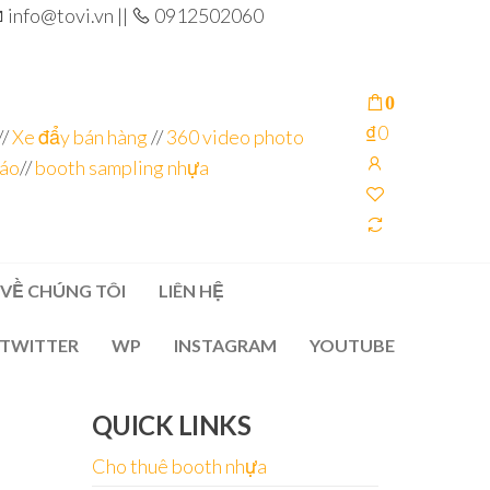
info@tovi.vn ||
0912502060
0
₫0
//
Xe đẩy bán hàng
//
360 video photo
cáo
//
booth sampling nhựa
VỀ CHÚNG TÔI
LIÊN HỆ
TWITTER
WP
INSTAGRAM
YOUTUBE
QUICK LINKS
Cho thuê booth nhựa