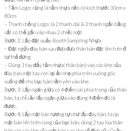
– Tấm Logo: cũng là tấm nhựa dẻo có kích thước 30cm x
80cm
– Thanh chống Logo: là 2 thanh dài & 2 thanh ngắn bằng
sắt có thể gắn vào nhau 2 chiếc một
Bước 2: Lắp đặt quầy Booth Sampling Nhựa
– Đặt ngửa đáy bàn sau đưa đưa thân bàn đặt lên trên ở
tư thế đứng
– Dùng 1 tay đẩy tấm nhựa( thân bàn) vào các khe của
đáy bàn,một tay còn lại ấn nhẹ phía trên vuông góc
xuống để cho bục bàn nằm yên vào khe.
Bước 3: Lắp ngăn giữa có 4 điểm cài phía trong của thân
bàn, ta chỉ cần lắp ngăn giữa vào đúng 4 điểm đó là
được.
Bước 4: Lắp mặt bàn tương tự như lắp đáy bàn, ta úp
mặt bàn lên trên cùng của bục bàn, dùng 2 tay lùa thân
bàn vào các khe của mặt bàn sao cho cố định của Quầy