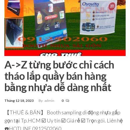
A->Z từng bước chỉ cách
tháo lắp quầy bán hàng
bằng nhựa dễ dàng nhất
Tháng 12 18, 2023
By
admin
0
【THUÊ & BÁN】 Booth sampling di động nhựa gấp
gọn tại Tp.HCM ☑️ Uy tín ☑️ Giá rẻ ☑️ Trọn gói. Liên hệ
☎️HOTLINE 0912502060