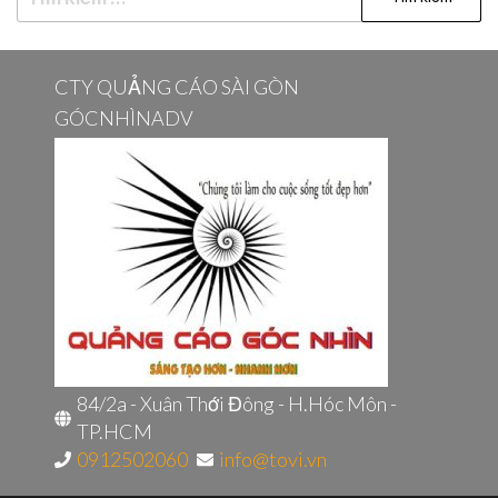
kiếm
cho:
CTY QUẢNG CÁO SÀI GÒN
GÓCNHÌNADV
84/2a - Xuân Thới Đông - H.Hóc Môn -
TP.HCM
0912502060
info@tovi.vn