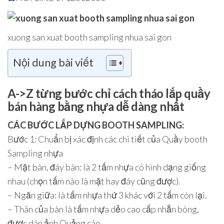
xuong san xuat booth sampling nhua sai gon
Nội dung bài viết
A->Z từng bước chỉ cách tháo lắp quầy
bán hàng bằng nhựa dễ dàng nhất
CÁC BƯỚC LẮP DỰNG BOOTH SAMPLING:
Bước 1: Chuẩn bị xác định các chi tiết của Quầy booth
Sampling nhựa
– Mặt bàn, đáy bàn: là 2 tấm nhựa có hình dạng giống
nhau (chọn tấm nào là mặt hay đáy cũng được).
– Ngăn giữa: là tấm nhựa thứ 3 khác với 2 tấm còn lại.
– Thân của bàn là tấm nhựa dẻo cao cấp nhẵn bóng,
được dán ảnh Quảng cáo.