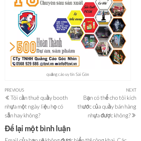
quảng cáo uy tín Sài Gòn
Điều
Previous
PREVIOUS
NEXT
N
Tôi cần thuê quầy booth
Bạn có thể cho tôi kích
hướng
Post
P
nhựa một ngày liệu họ có
thước của quầy bán hàng
bài
sẵn hay không?
nhựa được không?
viết
Để lại một bình luận
Email của bạn sẽ không được hiển thị công khai.
Các