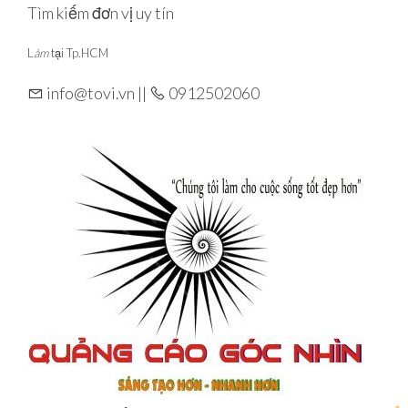
Skip
Tìm kiếm đơn vị uy tín
to
L
àm
tại Tp.HCM
the
content
info@tovi.vn ||
0912502060