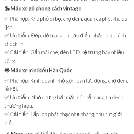
🎠
Mẫu xe gỗ phong cách vintage
✅ Phù hợp: Khu phố đi bộ, chợ đêm, quán cà phê, khu du
lịch.
✅ Ưu điểm: Đẹp, dễ trang trí, tạo điểm nhấn chụp hình
check-in.
✅ Cải tiến: Gắn mái che, đèn LED, kệ trưng bày nhiều
tầng.
🌟
Mẫu xe mini kiểu Hàn Quốc
✅ Phù hợp: Kinh doanh nhỏ gọn, bán lưu động, chợ đêm,
lễ hội.
✅ Ưu điểm: Nhỏ nhưng bắt mắt, có thể trang trí decal
thương hiệu.
✅ Cải tiến: Lắp loa phát nhạc nhẹ nhàng, thu hút giới
trẻ.
📌
Mẹo:
Bạn có thể đặt làm xe theo yêu cầu tại các