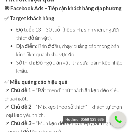
🎯
Facebook Ads – Tiếp cận khách hàng địa phương
✅
Target khách hàng
:
Độ tuổi: 13 – 30 tuổi (học sinh, sinh viên, người
thích đồ ăn vặt).
Địa điểm: Bán ở đâu, chạy quảng cáo trong bán
kính 5km quanh khu vực đó.
Sở thích: Đồ ngọt, ăn vặt, trà sữa, bánh kẹo nhập
khẩu.
✅
Mẫu quảng cáo hiệu quả
:
📌
Chủ đề 1
– “Bắt trend” thử thách ăn kẹo dẻo siêu
chua/ngọt.
📌
Chủ đề 2
– “Mix kẹo theo sở thích” – khách tự chọn
loại kẹo yêu thích.
Hotline: 0568 929 686
📌
Chủ đề 3
– “Mua kẹo dẻo + nước ép giảm ngay 10%”
– upsell để tăng doanh số.