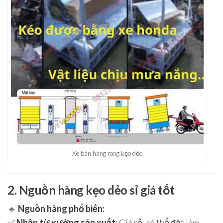
Xe bán hàng rong kẹo dẻo
2. Nguồn hàng kẹo dẻo sỉ giá tốt
🔹
Nguồn hàng phổ biến:
✅
Nhập từ xưởng sản xuất
: Giá rẻ, có thể đặt làm