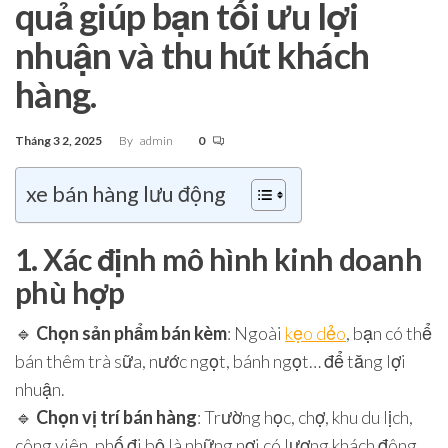
quả giúp bạn tối ưu lợi
nhuận và thu hút khách
hàng.
Tháng 3 2, 2025
By
admin
0
xe bán hàng lưu động
1. Xác định mô hình kinh doanh
phù hợp
🔹
Chọn sản phẩm bán kèm
: Ngoài
kẹo dẻo
, bạn có thể
bán thêm trà sữa, nước ngọt, bánh ngọt… để tăng lợi
nhuận.
🔹
Chọn vị trí bán hàng
: Trường học, chợ, khu du lịch,
công viên, phố đi bộ là những nơi có lượng khách đông.