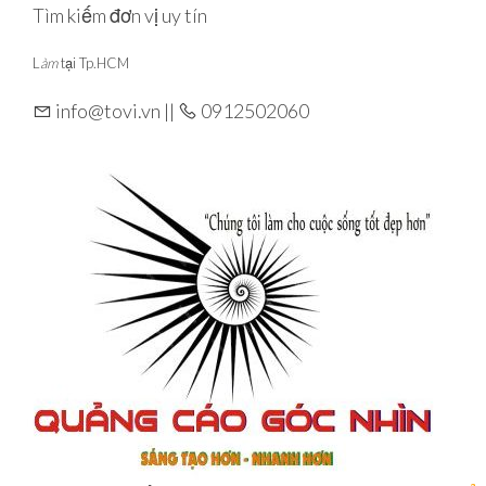
Skip
Tìm kiếm đơn vị uy tín
to
L
àm
tại Tp.HCM
the
content
info@tovi.vn ||
0912502060