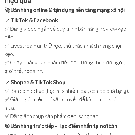
hiệu quả
🚀
Bán hàng online & tận dụng nền tảng mạng xã hội
📌
TikTok & Facebook
:
✅ Đăng video ngắn về quy trình bán hàng, review kẹo
dẻo.
✅ Livestream ăn thử kẹo, thử thách khách hàng chọn
kẹo.
✅ Chạy quảng cáo nhắm đến đối tượng thích đồ ngọt,
giới trẻ, học sinh.
📌
Shopee & TikTok Shop
:
✅ Bán combo kẹo (hộp mix nhiều loại, combo quà tặng).
✅ Giảm giá, miễn phí vận chuyển để kích thích khách
mua.
✅ Đăng ảnh chụp sản phẩm đẹp, sáng tạo.
🎯
Bán hàng trực tiếp – Tạo điểm nhấn tại nơi bán