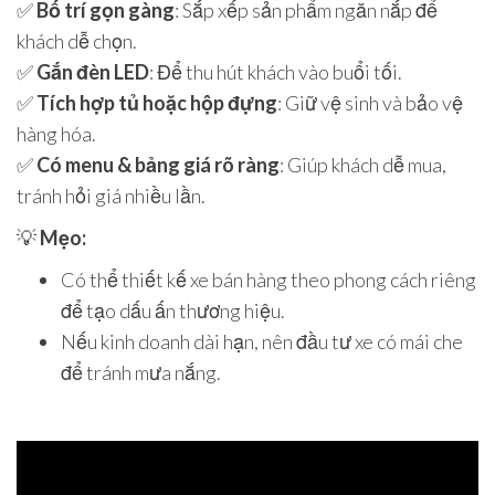
✅
Bố trí gọn gàng
: Sắp xếp sản phẩm ngăn nắp để
khách dễ chọn.
✅
Gắn đèn LED
: Để thu hút khách vào buổi tối.
✅
Tích hợp tủ hoặc hộp đựng
: Giữ vệ sinh và bảo vệ
hàng hóa.
✅
Có menu & bảng giá rõ ràng
: Giúp khách dễ mua,
tránh hỏi giá nhiều lần.
💡
Mẹo:
Có thể thiết kế xe bán hàng theo phong cách riêng
để tạo dấu ấn thương hiệu.
Nếu kinh doanh dài hạn, nên đầu tư xe có mái che
để tránh mưa nắng.