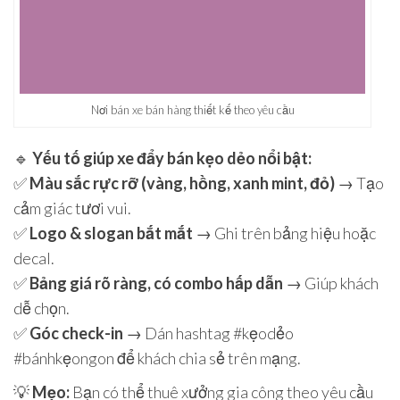
Nơi bán xe bán hàng thiết kế theo yêu cầu
🔹
Yếu tố giúp xe đẩy bán kẹo dẻo nổi bật:
✅
Màu sắc rực rỡ (vàng, hồng, xanh mint, đỏ)
→ Tạo
cảm giác tươi vui.
✅
Logo & slogan bắt mắt
→ Ghi trên bảng hiệu hoặc
decal.
✅
Bảng giá rõ ràng, có combo hấp dẫn
→ Giúp khách
dễ chọn.
✅
Góc check-in
→ Dán hashtag #kẹodẻo
#bánhkẹongon để khách chia sẻ trên mạng.
💡
Mẹo:
Bạn có thể thuê xưởng gia công theo yêu cầu