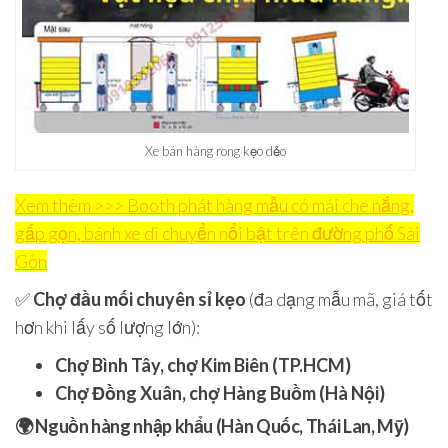
Xe bán hàng rong kẹo dẻo
Xem thêm >>> Booth phát hàng mẫu có mái che nắng,
gấp gọn, bánh xe di chuyển nổi bật trên đường phố Sài
Gòn
✅
Chợ đầu mối chuyên sỉ kẹo
(đa dạng mẫu mã, giá tốt
hơn khi lấy số lượng lớn):
Chợ Bình Tây, chợ Kim Biên (TP.HCM)
Chợ Đồng Xuân, chợ Hàng Buồm (Hà Nội)
🌍
Nguồn hàng nhập khẩu (Hàn Quốc, Thái Lan, Mỹ)