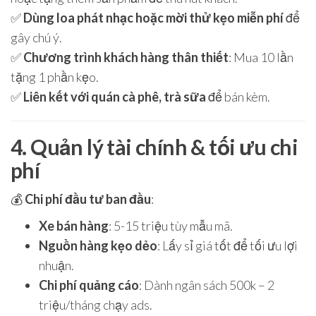
✅
Dùng loa phát nhạc hoặc mời thử kẹo miễn phí
để
gây chú ý.
✅
Chương trình khách hàng thân thiết
: Mua 10 lần
tặng 1 phần kẹo.
✅
Liên kết với quán cà phê, trà sữa
để bán kèm.
4. Quản lý tài chính & tối ưu chi
phí
💰
Chi phí đầu tư ban đầu
:
Xe bán hàng
: 5-15 triệu tùy mẫu mã.
Nguồn hàng kẹo dẻo
: Lấy sỉ giá tốt để tối ưu lợi
nhuận.
Chi phí quảng cáo
: Dành ngân sách 500k – 2
triệu/tháng chạy ads.