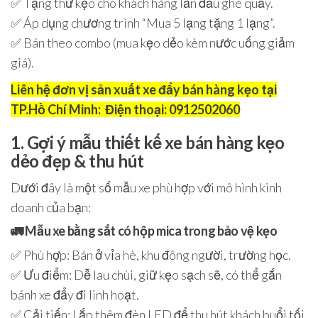
✅ Tặng thử kẹo cho khách hàng lần đầu ghé quầy.
✅ Áp dụng chương trình “Mua 5 lạng tặng 1 lạng”.
✅ Bán theo combo (mua kẹo dẻo kèm nước uống giảm
giá).
Liên hệ đơn vị sản xuất xe đẩy bán hàng kẹo tại
TP.Hồ Chí Minh:
Điện thoại: 0912502060
1. Gợi ý mẫu thiết kế xe bán hàng kẹo
dẻo đẹp & thu hút
Dưới đây là một số mẫu xe phù hợp với mô hình kinh
doanh của bạn:
🚛
Mẫu xe bằng sắt có hộp mica trong bảo vệ kẹo
✅ Phù hợp: Bán ở vỉa hè, khu đông người, trường học.
✅ Ưu điểm: Dễ lau chùi, giữ kẹo sạch sẽ, có thể gắn
bánh xe đẩy đi linh hoạt.
✅ Cải tiến: Lắp thêm đèn LED để thu hút khách buổi tối.