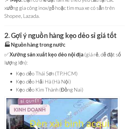
xưởng gia công inox/gỗ hoặc tìm mua xe có sẵn trên
Shopee, Lazada.
2. Gợi ý nguồn hàng kẹo dẻo sỉ giá tốt
🏭
Nguồn hàng trong nước
✅
Xưởng sản xuất kẹo dẻo nội địa
(giá rẻ, dễ đặt số
lượng lớn):
Kẹo dẻo Thái Sơn (TP.HCM)
Kẹo dẻo Hải Hà (Hà Nội)
Kẹo dẻo Kim Thành (Đồng Nai)