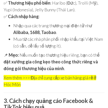
✅
Thương hiệu phổ biến
: Haribo (Đức), Trolli (Mỹ),
Yupi (Indonesia), Jelly Bunny (Thái Lan).
✅
Cách nhập hàng
:
Nhập qua các trang thương mại điện tử như
Alibaba, 1688, Taobao
.
Mua từ các nhà phân phối nhập khẩu tại Việt Nam
(có sẵn, dễ lấy số lượng ít).
📌
Mẹo:
Nếu muốn tạo thương hiệu riêng, bạn có thể
đặt xưởng gia công kẹo theo công thức riêng và
đóng gói thương hiệu của mình
.
Xem thêm >>> Địa chỉ cung cấp xe bán hàng giá rẻ ở
Hóc Môn
3. Cách chạy quảng cáo Facebook &
TikTok hiệu quả