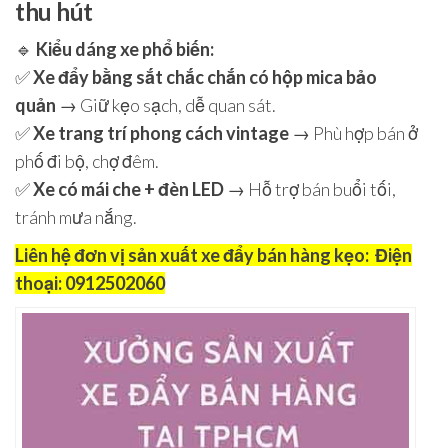
thu hút
🔹
Kiểu dáng xe phổ biến:
✅
Xe đẩy bằng sắt chắc chắn có hộp mica bảo
quản
→ Giữ kẹo sạch, dễ quan sát.
✅
Xe trang trí phong cách vintage
→ Phù hợp bán ở
phố đi bộ, chợ đêm.
✅
Xe có mái che + đèn LED
→ Hỗ trợ bán buổi tối,
tránh mưa nắng.
Liên hệ đơn vị sản xuất xe đẩy bán hàng kẹo:
Điện
thoại: 0912502060