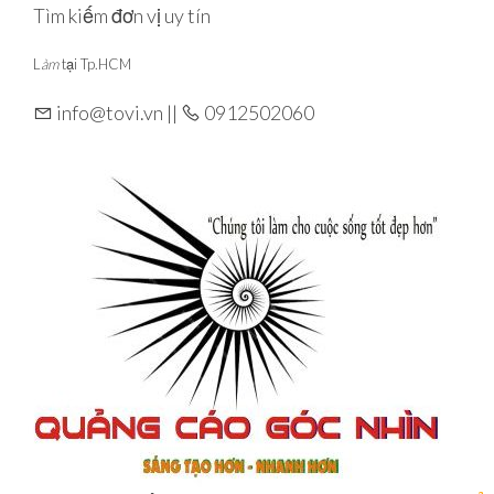
Skip
Tìm kiếm đơn vị uy tín
to
L
àm
tại Tp.HCM
the
content
info@tovi.vn ||
0912502060