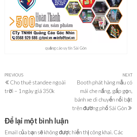
quảng cáo uy tín Sài Gòn
Điều
Previous
PREVIOUS
NEXT
N
Cho thuê standee ngoài
Booth phát hàng mẫu có
hướng
Post
P
trời – 1 ngày giá 350k
mái che nắng, gấp gọn,
bài
bánh xe di chuyển nổi bật
viết
trên đường phố Sài Gòn
Để lại một bình luận
Email của bạn sẽ không được hiển thị công khai.
Các