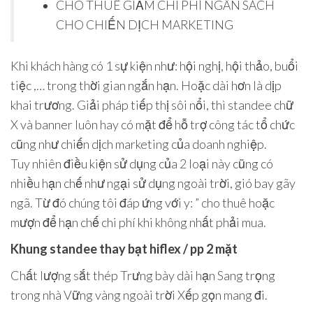
CHO THUÊ GIẢM CHI PHÍ NGÂN SÁCH
CHO CHIẾN DỊCH MARKETING
Khi khách hàng có 1 sự kiện như: hội nghị, hội thảo, buổi
tiệc ,… trong thời gian ngắn hạn. Hoặc dài hơn là dịp
khai trương. Giải pháp tiếp thị sôi nổi, thì standee chữ
X và banner luôn hay có mặt để hỗ trợ công tác tổ chức
cũng như chiến dịch marketing của doanh nghiệp.
Tuy nhiên điều kiện sử dụng của 2 loại này cũng có
nhiều hạn chế như ngại sử dụng ngoài trời, gió bay gãy
ngã. Từ đó chúng tôi đáp ứng với y: ” cho thuê hoặc
mượn để hạn chế chi phí khi không nhất phải mua.
Khung standee thay bạt hiflex / pp 2 mặt
Chất lượng sắt thép Trưng bày dài hạn Sang trọng
trong nhà Vững vàng ngoài trời Xếp gọn mang đi.