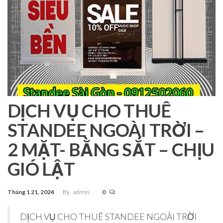
DỊCH VỤ CHO THUÊ
STANDEE NGOÀI TRỜI –
2 MẶT- BẰNG SẮT – CHỊU
GIÓ LẬT
Tháng 1 21, 2024
By
admin
0
DỊCH VỤ CHO THUÊ STANDEE NGOÀI TRỜI