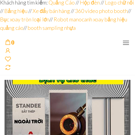
Đơn vị
Góc
Khách hàng tìm kiếm:
Quảng Cáo
//
Hộp đèn
//
Logo chữ nổi
Nhìn
chuyên
//
Bảng hiệu
Agency –
//
Xe đẩy bán hàng
//
360 video photo booth
//
nhà sản
sâu – 8
Bục xoay tròn loại lớn
//
Robot manocanh xoay bảng hiệu
xuất
năm
POSM,
quảng cáo
//
booth sampling nhựa
Quầy
kinh
Booth
nghiệm
Sampling,
0
Booth
trưng
bày, tủ
trưng
bày… tại
Tp.Hồ
Chí Minh