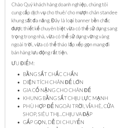
Chào Quý khách hàng doanh nghiệp, chúng tôi
cung cấp dịch vụ cho thuê/ cho mượn chân standee
khung sắt đa năng. Đây là loại banner bền chắc
được thiết kế chuyên biệt vừa có thể sử dụng sang
trọng trong nhà, vừa có thể sử dụng vững vàng
ngoài trời, vừa có thể tháo lắp xếp gọn mang đi
bán hàng lưu động rất tiện.
ƯU ĐIỂM:
BẰNG SẮT CHẮC CHẮN
DIỆN TÍCH CHÂN ĐẾ LỚN
GIA CỐ NẶNG CHO CHÂN ĐẾ
KHUNG BẰNG SẮT CHỊU LỰC MẠNH
PHÙ HỢP ĐỂ NGOÀI TRỜI, VỈA HÈ, CỬA
SHOP, SIÊU THỊ…CHỊU VA ĐẬP
GẤP GỌN, DỄ DI CHUYỂN