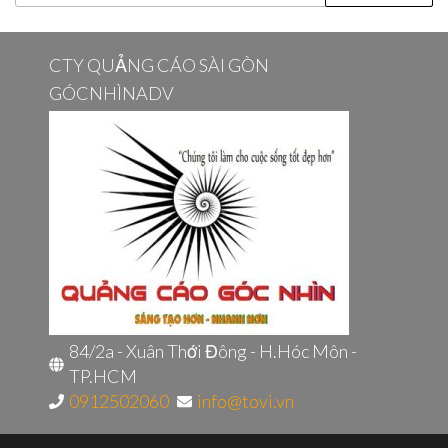
kiếm
cho:
CTY QUẢNG CÁO SÀI GÒN
GÓCNHÌNADV
84/2a - Xuân Thới Đông - H.Hóc Môn -
TP.HCM
0912502060
info@tovi.vn