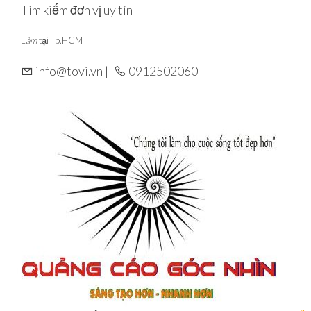
Skip
Tìm kiếm đơn vị uy tín
to
L
àm
tại Tp.HCM
the
content
info@tovi.vn ||
0912502060