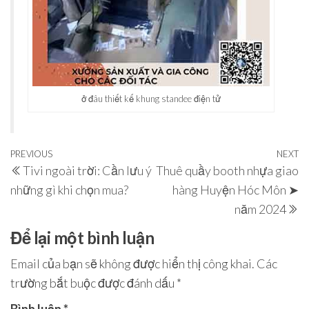
ở đâu thiết kế khung standee điện tử
Điều
Previous
PREVIOUS
NEXT
N
Tivi ngoài trời: Cần lưu ý
Thuê quầy booth nhựa giao
hướng
Post
P
những gì khi chọn mua?
hàng Huyện Hóc Môn ➤
bài
năm 2024
viết
Để lại một bình luận
Email của bạn sẽ không được hiển thị công khai.
Các
trường bắt buộc được đánh dấu
*
Bình luận
*