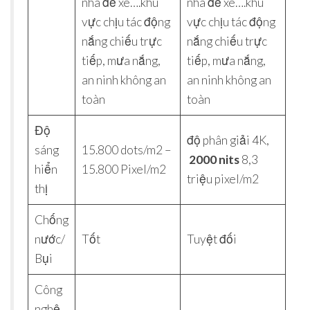
nhà để xe….khu
nhà để xe….khu
vực chịu tác động
vực chịu tác động
nắng chiếu trực
nắng chiếu trực
tiếp, mưa nắng,
tiếp, mưa nắng,
an ninh không an
an ninh không an
toàn
toàn
Độ
độ phân giải 4K,
sáng
15.800 dots/m2 –
2000 nits
8,3
hiển
15.800 Pixel/m2
triệu pixel/m2
thị
Chống
nước/
Tốt
Tuyệt đối
Bụi
Công
nghệ