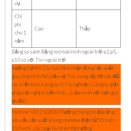
vụ
Chi
phí
Cao
Thấp
cho 1
năm
Bảng so sánh Bảng led màn hình ngoài trời p2,p5,
p10 so với Tivi ngoài trời
Xưởng Cơ Khí Cty Góc Nhìn hiện đang sản xuất –
gia công KHUNG bảo vệ Tivi, cung cấp tới các đối
tác triển khai (công ty IT, Cty sự kiện, Công ty giải
pháp hội nghị truyền hình….) của mình với mức giá
ưu đãi.
Hotline: 0912502060 Xưởng chúng tôi đáp ứng
yêu cầu sản xuất khung standee điện tử 55 inch –
110 inch…các loại tivi.trên thị trường