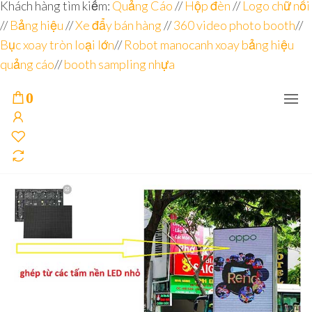
Đơn vị
Góc
Khách hàng tìm kiếm:
Quảng Cáo
//
Hộp đèn
//
Logo chữ nổi
Nhìn
chuyên
//
Bảng hiệu
Agency –
//
Xe đẩy bán hàng
//
360 video photo booth
//
nhà sản
sâu – 8
Bục xoay tròn loại lớn
//
Robot manocanh xoay bảng hiệu
xuất
năm
POSM,
quảng cáo
//
booth sampling nhựa
Quầy
kinh
Booth
nghiệm
Sampling,
0
Booth
trưng
bày, tủ
trưng
bày… tại
Tp.Hồ
Chí Minh