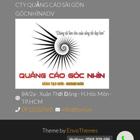
CTY QUẢNG CÁO SÀI GÒN
GÓCNHÌNADV
84/2a - Xuân Thới Đông - H.Hóc Môn -
TP.HCM
0912502060
info@tovi.vn
Theme by
EnvoThemes
Hotline: 0568 929 686