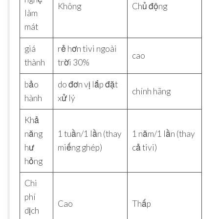
Không
Chủ động
làm
mát
giá
rẻ hơn tivi ngoài
cao
thành
trời 30%
bảo
do đơn vị lắp đặt
chính hãng
hành
xử lý
Khả
năng
1 tuần/1 lần (thay
1 năm/1 lần (thay
hư
miếng ghép)
cả tivi)
hỏng
Chi
phí
Cao
Thấp
dịch