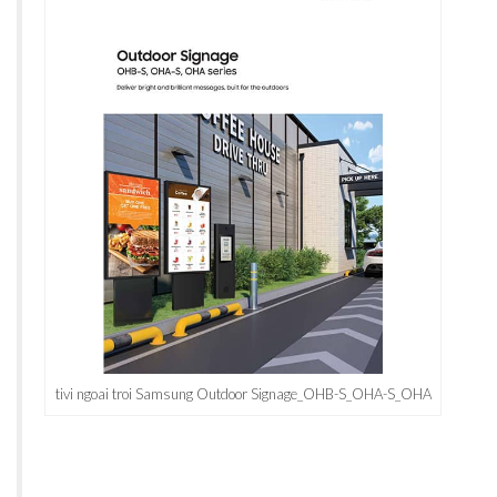
tivi ngoai troi Samsung Outdoor Signage_OHB-S_OHA-S_OHA