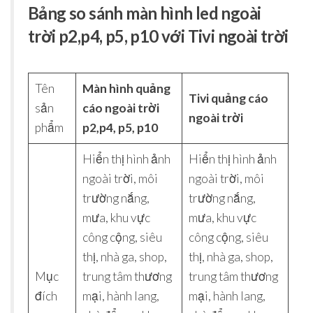
Bảng so sánh màn hình led ngoài
trời p2,p4, p5, p10 với Tivi ngoài trời
Tên
Màn hình quảng
Tivi quảng cáo
sản
cáo ngoài trời
ngoài trời
phẩm
p2,p4, p5, p10
Hiển thị hình ảnh
Hiển thị hình ảnh
ngoài trời, môi
ngoài trời, môi
trường nắng,
trường nắng,
mưa, khu vực
mưa, khu vực
công cộng, siêu
công cộng, siêu
thị, nhà ga, shop,
thị, nhà ga, shop,
Mục
trung tâm thương
trung tâm thương
đích
mại, hành lang,
mại, hành lang,