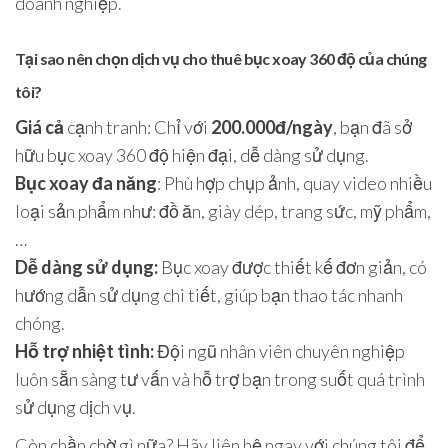
doanh nghiệp.
Tại sao nên chọn dịch vụ cho thuê bục xoay 360 độ của chúng
tôi?
Giá cả
cạnh tranh: Chỉ với
200.000đ/ngày
, bạn đã sở
hữu bục xoay 360 độ hiện đại, dễ dàng sử dụng.
Bục xoay đa năng
: Phù hợp chụp ảnh, quay video nhiều
loại sản phẩm như: đồ ăn, giày dép, trang sức, mỹ phẩm,
…
Dễ dàng sử dụng:
Bục xoay được thiết kế đơn giản, có
hướng dẫn sử dụng chi tiết, giúp bạn thao tác nhanh
chóng.
Hỗ trợ nhiệt tình:
Đội ngũ nhân viên chuyên nghiệp
luôn sẵn sàng tư vấn và hỗ trợ bạn trong suốt quá trình
sử dụng dịch vụ.
Còn chần chờ gì nữa? Hãy liên hệ ngay với chúng tôi để