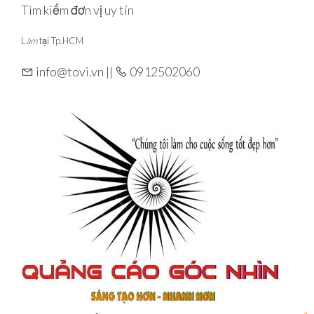
Skip
Tìm kiếm đơn vị uy tín
to
L
àm
tại Tp.HCM
the
content
info@tovi.vn ||
0912502060