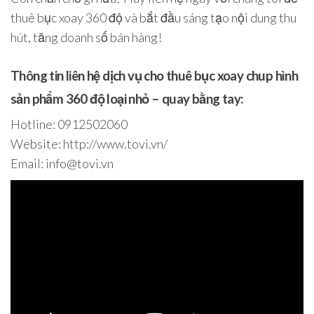
thuê bục xoay 360 độ và bắt đầu sáng tạo nội dung thu
hút, tăng doanh số bán hàng!
Thông tin liên hệ dịch vụ cho thuê bục xoay chup hình
sản phẩm 360 độ loại nhỏ – quay bằng tay:
Hotline: 0912502060
Website: http://www.tovi.vn/
Email: info@tovi.vn