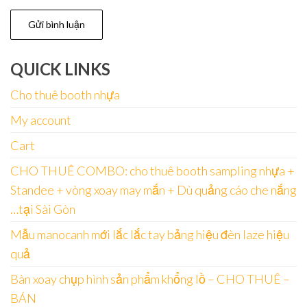
QUICK LINKS
Cho thuê booth nhựa
My account
Cart
CHO THUÊ COMBO: cho thuê booth sampling nhựa +
Standee + vòng xoay may mắn + Dù quảng cáo che nắng
…tại Sài Gòn
Mẫu manocanh mới lắc lắc tay bảng hiệu đèn laze hiệu
quả
Bàn xoay chụp hình sản phẩm khổng lồ – CHO THUÊ –
BÁN