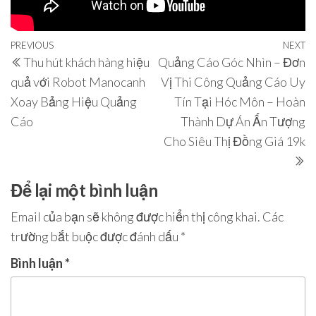
Điều
Previous
PREVIOUS
NEXT
N
Thu hút khách hàng hiệu
Quảng Cáo Góc Nhìn – Đơn
hướng
Post
P
quả với Robot Manocanh
Vị Thi Công Quảng Cáo Uy
bài
Xoay Bảng Hiệu Quảng
Tín Tại Hóc Môn – Hoàn
viết
Cáo
Thành Dự Án Ấn Tượng
Cho Siêu Thị Đồng Giá 19k
Để lại một bình luận
Email của bạn sẽ không được hiển thị công khai.
Các
trường bắt buộc được đánh dấu
*
Bình luận
*