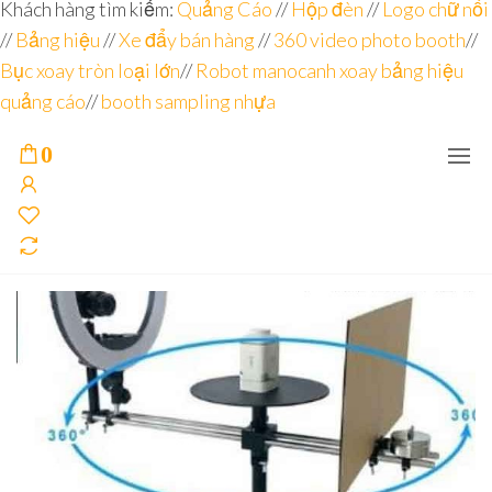
Đơn vị
Góc
Khách hàng tìm kiếm:
Quảng Cáo
//
Hộp đèn
//
Logo chữ nổi
Nhìn
chuyên
//
Bảng hiệu
Agency –
//
Xe đẩy bán hàng
//
360 video photo booth
//
nhà sản
sâu – 8
Bục xoay tròn loại lớn
//
Robot manocanh xoay bảng hiệu
xuất
năm
POSM,
quảng cáo
//
booth sampling nhựa
Quầy
kinh
Booth
nghiệm
Sampling,
0
Booth
trưng
bày, tủ
trưng
bày… tại
Tp.Hồ
Chí Minh