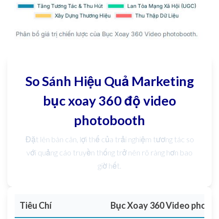
So Sánh Hiệu Quả Marketing
bục xoay 360 độ video
photobooth
Đặt lên bàn cân, lợi thế của trải nghiệm tương tác so
với quảng cáo truyền thống trở nên rõ ràng hơn bao
giờ hết.
Tiêu Chí
Bục Xoay 360 Video photo