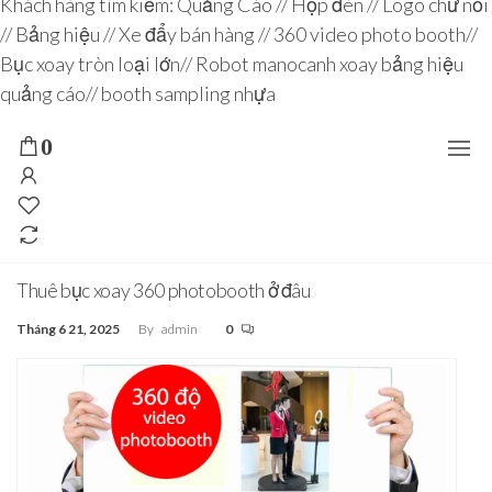
Đơn vị
Khách hàng tìm kiếm:
Quảng Cáo
//
Hộp đèn
//
Logo chữ nổi
Nhìn
chuyên
//
Bảng hiệu
//
Xe đẩy bán hàng
//
360 video photo booth
//
Agency –
nhà sản
sâu – 8
Bục xoay tròn loại lớn
//
Robot manocanh xoay bảng hiệu
xuất
năm
POSM,
quảng cáo
//
booth sampling nhựa
Quầy
kinh
Booth
nghiệm
Sampling,
0
Booth
trưng
bày, tủ
trưng
bày… tại
Tp.Hồ
Chí Minh
Thuê bục xoay 360 photobooth ở đâu
Tháng 6 21, 2025
By
admin
0