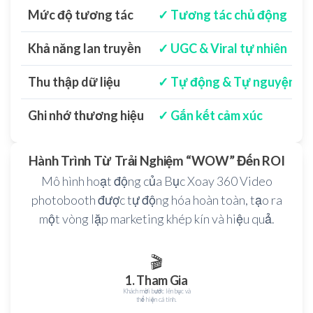
Mức độ tương tác
✓ Tương tác chủ động
Khả năng lan truyền
✓ UGC & Viral tự nhiên
Thu thập dữ liệu
✓ Tự động & Tự nguyện
Ghi nhớ thương hiệu
✓ Gắn kết cảm xúc
Hành Trình Từ Trải Nghiệm “WOW” Đến ROI
Mô hình hoạt động của Bục Xoay 360 Video
photobooth được tự động hóa hoàn toàn, tạo ra
một vòng lặp marketing khép kín và hiệu quả.
🎬
1. Tham Gia
Khách mời bước lên bục và
thể hiện cá tính.