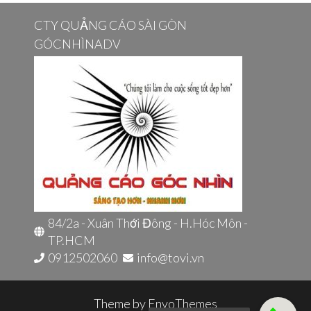
cho:
CTY QUẢNG CÁO SÀI GÒN
GÓCNHÌNADV
84/2a - Xuân Thới Đông - H.Hóc Môn -
TP.HCM
0912502060
info@tovi.vn
Theme by
EnvoThemes