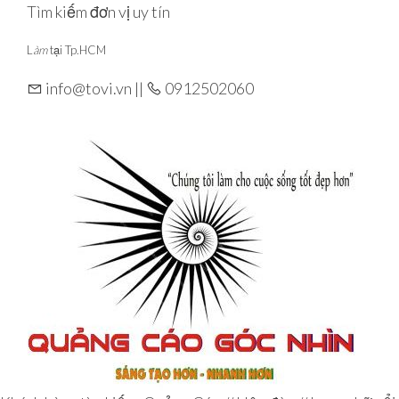
Skip
Tìm kiếm đơn vị uy tín
to
L
àm
tại Tp.HCM
the
content
info@tovi.vn ||
0912502060
Góc