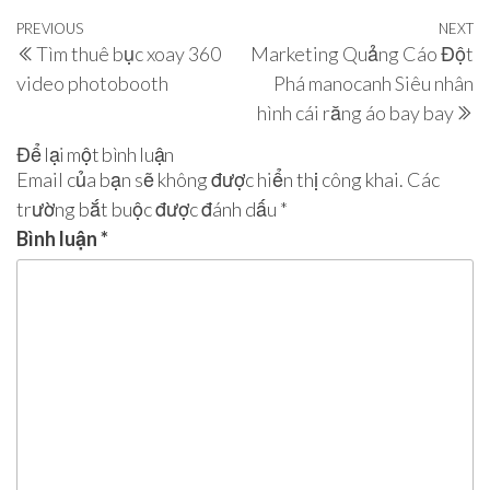
Điều
Previous
PREVIOUS
NEXT
N
hướng
Tìm thuê bục xoay 360
Marketing Quảng Cáo Đột
Post
P
bài
video photobooth
Phá manocanh Siêu nhân
viết
hình cái răng áo bay bay
Để lại một bình luận
Email của bạn sẽ không được hiển thị công khai.
Các
trường bắt buộc được đánh dấu
*
Bình luận
*