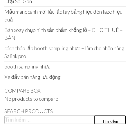
…tại Sài Gòn
Mẫu manocanh mới lắc lắc tay bảng hiệu đèn laze hiệu
quả
Bàn xoay chụp hình sản phẩm khổng lồ – CHO THUÊ –
BÁN
cách tháo lắp booth sampling nhựa – làm cho nhãn hàng
Salink pro
booth sampling nhựa
Xe đẩy bán hàng lưu động
COMPARE BOX
No products to compare
SEARCH PRODUCTS
Tìm
kiếm