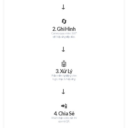
→
🔄
2. Ghi Hình
Camera quay video 360°
với hiệu ứng độc đáo.
→
🤖
3. Xử Lý
Phần mềm tự động chèn
logo, nhạc & hiệu ứng.
→
📲
4. Chia Sẻ
Khách nhận video tức thì
qua mã QR.