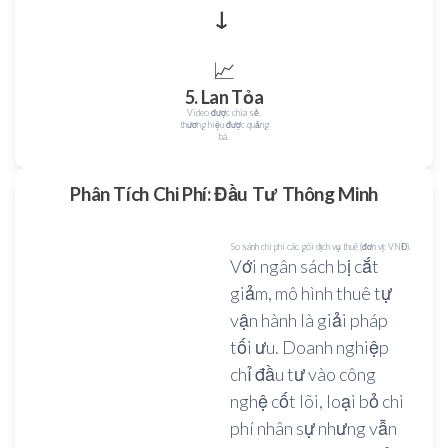
→
📈
5. Lan Tỏa
Video được chia sẻ,
thương hiệu được quảng
bá.
Phân Tích Chi Phí: Đầu Tư Thông Minh
So sánh chi phí các gói dịch vụ thuê (đơn vị: VNĐ).
Với ngân sách bị cắt
giảm, mô hình thuê tự
vận hành là giải pháp
tối ưu. Doanh nghiệp
chỉ đầu tư vào công
nghệ cốt lõi, loại bỏ chi
phí nhân sự nhưng vẫn