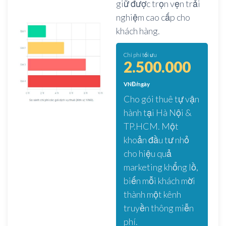
giữ được trọn vẹn trải
nghiệm cao cấp cho
khách hàng.
Chi phí tối ưu
2.500.000
VNĐ/ngày
Cho gói thuê tự vận
hành tại Hà Nội &
TP.HCM. Một
khoản đầu tư nhỏ
cho hiệu quả
marketing khổng lồ,
biến mỗi khách mời
thành một kênh
truyền thông miễn
phí.