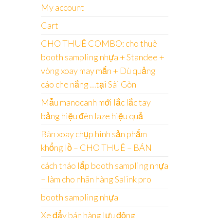
My account
Cart
CHO THUÊ COMBO: cho thuê
booth sampling nhựa + Standee +
vòng xoay may mắn + Dù quảng
cáo che nắng …tại Sài Gòn
Mẫu manocanh mới lắc lắc tay
bảng hiệu đèn laze hiệu quả
Bàn xoay chụp hình sản phẩm
khổng lồ – CHO THUÊ – BÁN
cách tháo lắp booth sampling nhựa
– làm cho nhãn hàng Salink pro
booth sampling nhựa
Xe đẩy bán hàng lưu động