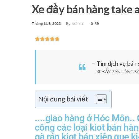
Xe đầy bán hàng take
Tháng 11 8, 2023
By
admin
0
Tìm dịch vụ bán
XE ĐẨY BÁN HÀNG SÀ
Nội dung bài viết
....giao hàng ở Hóc Môn.. 
công các loại kiot bán hàn
gà rán,kiot bán xiên que,k