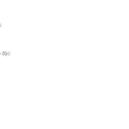
i
o đặc