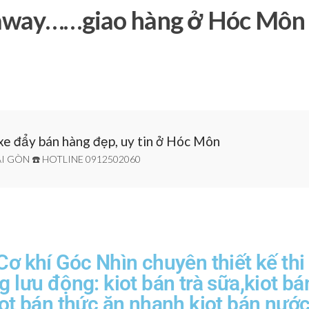
 away……giao hàng ở Hóc Môn
 xe đẩy bán hàng đẹp, uy tin ở Hóc Môn
I GÒN ☎️ HOTLINE 0912502060
Cơ khí Góc Nhìn chuyên thiết kế thi
g lưu động: kiot bán trà sữa,kiot bá
iot bán thức ăn nhanh,kiot bán nướ