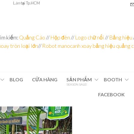
L
àm
tại Tp.HCM
ìm kiếm:
Quảng Cáo
//
Hộp đèn
//
Logo chữ nổi
//
Bảng hiệu
xoay tròn loại lớn
//
Robot manocanh xoay bảng hiệu quảng 
BLOG
CỬA HÀNG
SẢN PHẨM
BOOTH
SEASON SALE!
FACEBOOK