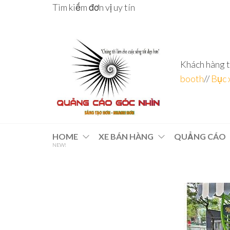
Tìm kiếm đơn vị uy tín
Khách hàng t
booth
//
Bục 
Đơn vị
Góc
Nhìn
chuyên
HOME
XE BÁN HÀNG
QUẢNG CÁO
Agency –
NEW!
nhà sản
sâu – 8
xuất
năm
POSM,
Quầy
kinh
Booth
nghiệm
Sampling,
Booth
trưng
bày, tủ
trưng
bày… tại