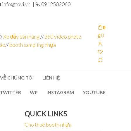
info@tovi.vn ||
0912502060
0
₫0
//
Xe đẩy bán hàng
//
360 video photo
cáo
//
booth sampling nhựa
VỀ CHÚNG TÔI
LIÊN HỆ
TWITTER
WP
INSTAGRAM
YOUTUBE
QUICK LINKS
Cho thuê booth nhựa