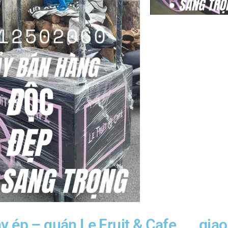
y ép – quán Le Fruit & Cafe …..giao