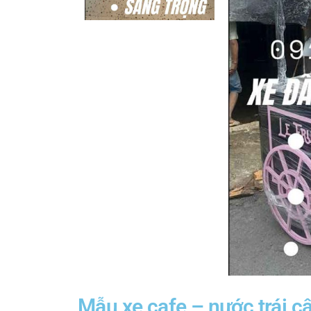
Mẫu xe cafe – nước trái câ