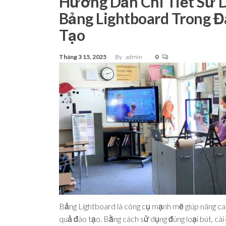
Hướng Dẫn Chi Tiết Sử 
Tp.Hồ
Bảng Lightboard Trong Đ
Chí Minh
Tạo
Tháng 3 15, 2025
By
admin
0
Bảng Lightboard là công cụ mạnh mẽ giúp nâng ca
quả đào tạo. Bằng cách sử dụng đúng loại bút, cài