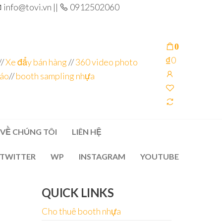
info@tovi.vn ||
0912502060
0
₫0
//
Xe đẩy bán hàng
//
360 video photo
cáo
//
booth sampling nhựa
VỀ CHÚNG TÔI
LIÊN HỆ
TWITTER
WP
INSTAGRAM
YOUTUBE
QUICK LINKS
Cho thuê booth nhựa