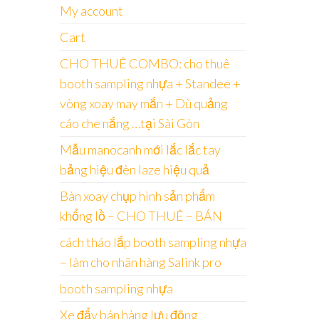
My account
Cart
CHO THUÊ COMBO: cho thuê
booth sampling nhựa + Standee +
vòng xoay may mắn + Dù quảng
cáo che nắng …tại Sài Gòn
Mẫu manocanh mới lắc lắc tay
bảng hiệu đèn laze hiệu quả
Bàn xoay chụp hình sản phẩm
khổng lồ – CHO THUÊ – BÁN
cách tháo lắp booth sampling nhựa
– làm cho nhãn hàng Salink pro
booth sampling nhựa
Xe đẩy bán hàng lưu động