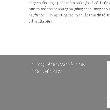
sáng chuẩn, chọn phần mềm phù hợp và cải thiện 
bạn có thể tạo ra những bài giảng chất lượng cao,
người học. Hãy áp dụng các kỹ thuật trên để tối ư
giảng của bạn!
CTY QUẢNG CÁO SÀI GÒN
GÓCNHÌNADV