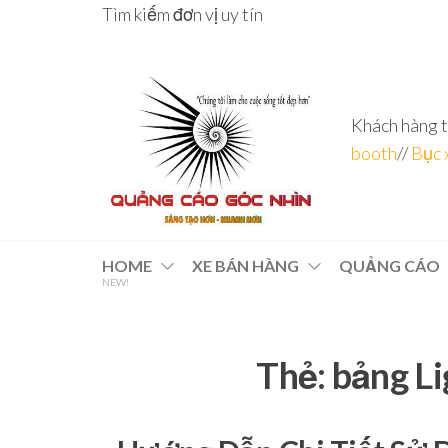
Skip
Tìm kiếm đơn vị uy tín
to
the
content
Khách hàng t
booth
//
Bục 
Đơn vị
Góc
Nhìn
chuyên
HOME
XE BÁN HÀNG
QUẢNG CÁO
Agency –
NEW!
nhà sản
sâu – 8
xuất
năm
POSM,
Quầy
kinh
Booth
Thẻ:
bảng Li
nghiệm
Sampling,
Booth
trưng
bày, tủ
trưng
bày… tại