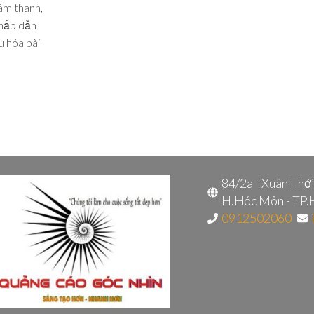
âm thanh,
 hấp dẫn
u hóa bài
84/2a - Xuân Thớ
H.Hóc Môn - TP
0912502060