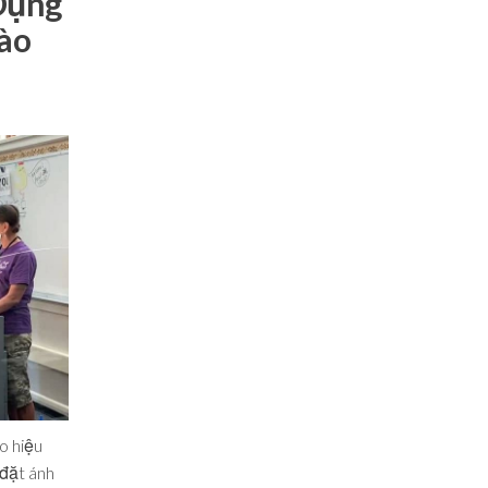
Dụng
ào
o hiệu
 đặt ánh