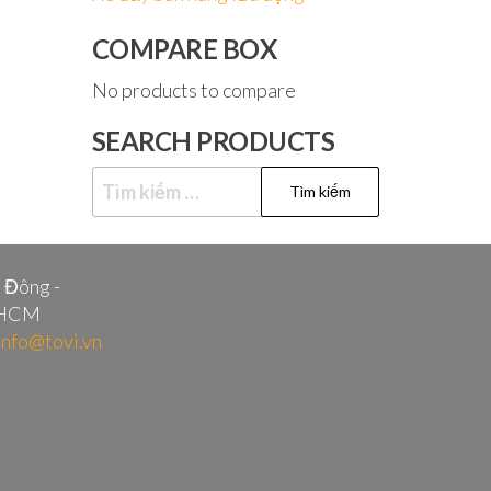
COMPARE BOX
No products to compare
SEARCH PRODUCTS
Tìm
kiếm
cho:
i Đông -
.HCM
info@tovi.vn