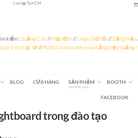
L
àm
tại Tp.HCM
ìm kiếm:
Quảng Cáo
//
Hộp đèn
//
Logo chữ nổi
//
Bảng hiệu
xoay tròn loại lớn
//
Robot manocanh xoay bảng hiệu quảng 
BLOG
CỬA HÀNG
SẢN PHẨM
BOOTH
SEASON SALE!
FACEBOOK
ghtboard trong đào tạo